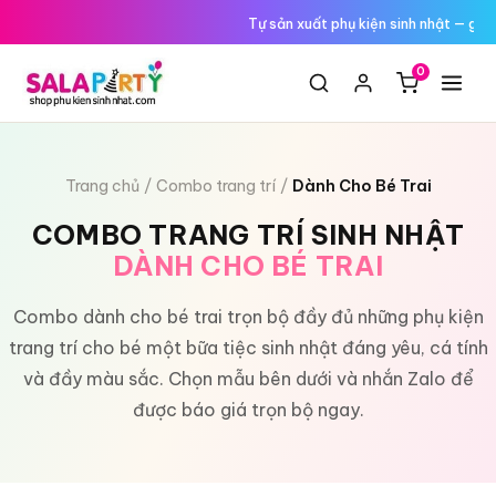
Tới
Tự sản xuất phụ kiện sinh nhật — giá
nội
dung
0
Trang chủ
Combo trang trí
Dành Cho Bé Trai
COMBO TRANG TRÍ SINH NHẬT
DÀNH CHO BÉ TRAI
Combo dành cho bé trai trọn bộ đầy đủ những phụ kiện
trang trí cho bé một bữa tiệc sinh nhật đáng yêu, cá tính
và đầy màu sắc. Chọn mẫu bên dưới và nhắn Zalo để
được báo giá trọn bộ ngay.