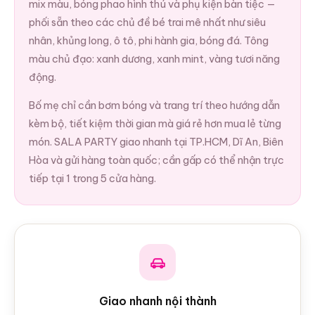
mix màu, bóng phao hình thú và phụ kiện bàn tiệc —
phối sẵn theo các chủ đề bé trai mê nhất như siêu
nhân, khủng long, ô tô, phi hành gia, bóng đá. Tông
màu chủ đạo: xanh dương, xanh mint, vàng tươi năng
động.
Bố mẹ chỉ cần bơm bóng và trang trí theo hướng dẫn
kèm bộ, tiết kiệm thời gian mà giá rẻ hơn mua lẻ từng
món. SALA PARTY giao nhanh tại TP.HCM, Dĩ An, Biên
Hòa và gửi hàng toàn quốc; cần gấp có thể nhận trực
tiếp tại 1 trong 5 cửa hàng.
Giao nhanh nội thành