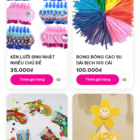
KÈN LƯỠI SINH NHẬT
BONG BÓNG CAO SU
NHIỀU CHỦ ĐỀ
DÀI BỊCH 100 CÁI
35,000
₫
100,000
₫
Thêm giỏ hàng
Thêm giỏ hàng