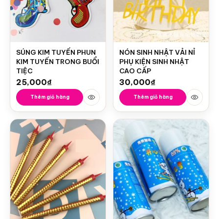
SÚNG KIM TUYẾN PHUN
NÓN SINH NHẬT VẢI NỈ
KIM TUYẾN TRONG BUỔI
PHỤ KIỆN SINH NHẬT
TIỆC
CAO CẤP
25,000
₫
30,000
₫
Thêm giỏ hàng
Thêm giỏ hàng