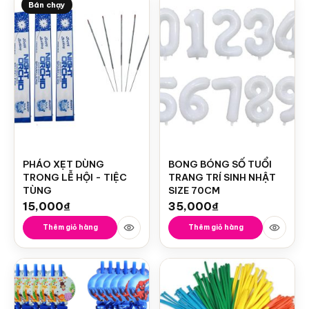
Bán chạy
PHÁO XẸT DÙNG
BONG BÓNG SỐ TUỔI
TRONG LỄ HỘI - TIỆC
TRANG TRÍ SINH NHẬT
TÙNG
SIZE 70CM
15,000
₫
35,000
₫
Thêm giỏ hàng
Thêm giỏ hàng