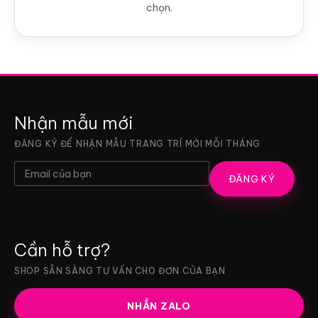
chọn.
Nhận mẫu mới
ĐĂNG KÝ ĐỂ NHẬN MẪU TRANG TRÍ MỚI MỖI THÁNG
ĐĂNG KÝ
Cần hỗ trợ?
SHOP SẴN SÀNG TƯ VẤN CHO ĐƠN CỦA BẠN
NHẮN ZALO