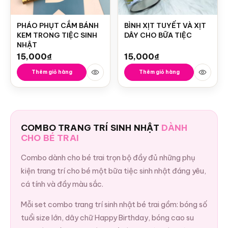
PHÁO PHỤT CẮM BÁNH
BÌNH XỊT TUYẾT VÀ XỊT
KEM TRONG TIỆC SINH
DÂY CHO BỮA TIỆC
NHẬT
15,000
₫
15,000
₫
Thêm giỏ hàng
Thêm giỏ hàng
COMBO TRANG TRÍ SINH NHẬT
DÀNH
CHO BÉ TRAI
Combo dành cho bé trai trọn bộ đầy đủ những phụ
kiện trang trí cho bé một bữa tiệc sinh nhật đáng yêu,
cá tính và đầy màu sắc.
Mỗi set combo trang trí sinh nhật bé trai gồm: bóng số
tuổi size lớn, dây chữ Happy Birthday, bóng cao su