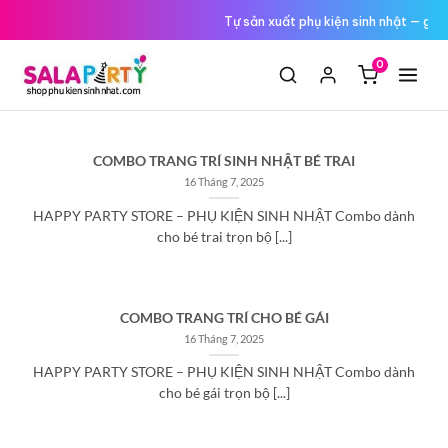
Tới
Tự sản xuất phụ kiện sinh nhật — giá
nội
dung
0
COMBO TRANG TRÍ SINH NHẬT BÉ TRAI
16 Tháng 7, 2025
HAPPY PARTY STORE – PHỤ KIỆN SINH NHẬT Combo dành
cho bé trai trọn bộ [...]
COMBO TRANG TRÍ CHO BÉ GÁI
16 Tháng 7, 2025
HAPPY PARTY STORE – PHỤ KIỆN SINH NHẬT Combo dành
cho bé gái trọn bộ [...]