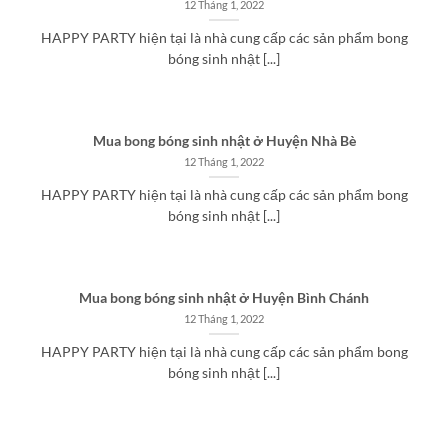
12 Tháng 1, 2022
HAPPY PARTY hiện tại là nhà cung cấp các sản phẩm bong
bóng sinh nhật [...]
Mua bong bóng sinh nhật ở Huyện Nhà Bè
12 Tháng 1, 2022
HAPPY PARTY hiện tại là nhà cung cấp các sản phẩm bong
bóng sinh nhật [...]
Mua bong bóng sinh nhật ở Huyện Bình Chánh
12 Tháng 1, 2022
HAPPY PARTY hiện tại là nhà cung cấp các sản phẩm bong
bóng sinh nhật [...]