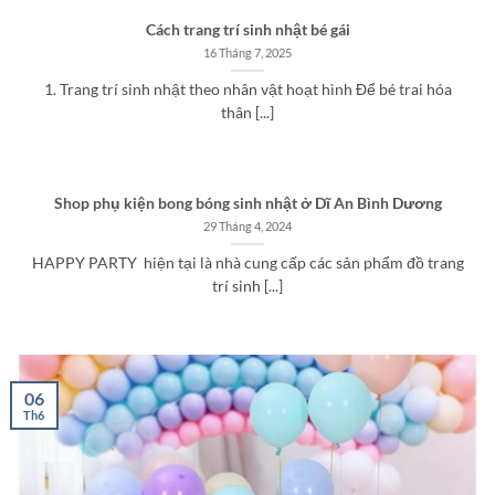
Cách trang trí sinh nhật bé gái
16 Tháng 7, 2025
1. Trang trí sinh nhật theo nhân vật hoạt hình Để bé trai hóa
thân [...]
Shop phụ kiện bong bóng sinh nhật ở Dĩ An Bình Dương
29 Tháng 4, 2024
HAPPY PARTY hiện tại là nhà cung cấp các sản phẩm đồ trang
trí sinh [...]
06
Th6