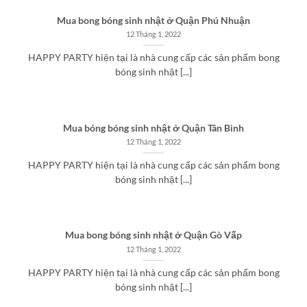
Mua bong bóng sinh nhật ở Quận Phú Nhuận
12 Tháng 1, 2022
HAPPY PARTY hiện tại là nhà cung cấp các sản phẩm bong
bóng sinh nhật [...]
Mua bóng bóng sinh nhật ở Quận Tân Bình
12 Tháng 1, 2022
HAPPY PARTY hiện tại là nhà cung cấp các sản phẩm bong
bóng sinh nhật [...]
Mua bong bóng sinh nhật ở Quận Gò Vấp
12 Tháng 1, 2022
HAPPY PARTY hiện tại là nhà cung cấp các sản phẩm bong
bóng sinh nhật [...]