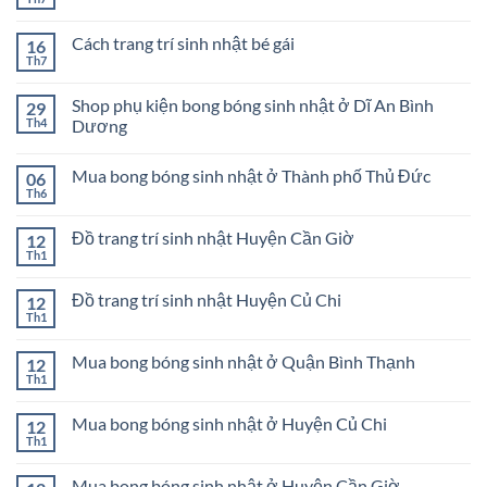
Không
COMBO
có
TRANG
bình
TRÍ
Cách trang trí sinh nhật bé gái
16
luận
SINH
ở
Th7
Không
NHẬT
COMBO
có
BÉ
TRANG
bình
TRAI
TRÍ
Shop phụ kiện bong bóng sinh nhật ở Dĩ An Bình
29
luận
CHO
ở
Th4
Dương
BÉ
Cách
GÁI
Không
trang
có
trí
Mua bong bóng sinh nhật ở Thành phố Thủ Đức
06
bình
sinh
luận
nhật
Th6
Không
ở
bé
có
Shop
gái
bình
phụ
Đồ trang trí sinh nhật Huyện Cần Giờ
12
luận
kiện
ở
Th1
bong
Không
Mua
bóng
có
bong
sinh
bình
bóng
Đồ trang trí sinh nhật Huyện Củ Chi
12
nhật
luận
sinh
ở
Th1
ở
Không
nhật
Đồ
Dĩ
có
ở
trang
An
bình
Thành
trí
Mua bong bóng sinh nhật ở Quận Bình Thạnh
Bình
12
luận
phố
sinh
Dương
ở
Th1
Thủ
Không
nhật
Đồ
Đức
có
Huyện
trang
bình
Cần
trí
Mua bong bóng sinh nhật ở Huyện Củ Chi
12
luận
Giờ
sinh
ở
Th1
Không
nhật
Mua
có
Huyện
bong
bình
Củ
bóng
Mua bong bóng sinh nhật ở Huyện Cần Giờ