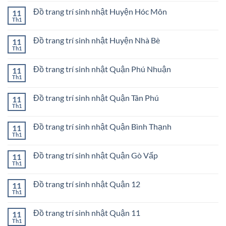
Thành
trang
bình
phố
trí
Đồ trang trí sinh nhật Huyện Hóc Môn
11
luận
Thủ
sinh
ở
Th1
Đức
Không
nhật
Đồ
có
Quận
trang
bình
Bình
trí
Đồ trang trí sinh nhật Huyện Nhà Bè
11
luận
Tân
sinh
ở
Th1
Không
nhật
Đồ
có
Huyện
trang
bình
Bình
trí
Đồ trang trí sinh nhật Quận Phú Nhuận
11
luận
Chánh
sinh
ở
Th1
Không
nhật
Đồ
có
Huyện
trang
bình
Hóc
trí
Đồ trang trí sinh nhật Quận Tân Phú
11
luận
Môn
sinh
ở
Th1
Không
nhật
Đồ
có
Huyện
trang
bình
Nhà
trí
Đồ trang trí sinh nhật Quận Bình Thạnh
11
luận
Bè
sinh
ở
Th1
Không
nhật
Đồ
có
Quận
trang
bình
Phú
trí
Đồ trang trí sinh nhật Quận Gò Vấp
11
luận
Nhuận
sinh
ở
Th1
Không
nhật
Đồ
có
Quận
trang
bình
Tân
trí
Đồ trang trí sinh nhật Quận 12
11
luận
Phú
sinh
ở
Th1
Không
nhật
Đồ
có
Quận
trang
bình
Bình
trí
Đồ trang trí sinh nhật Quận 11
11
luận
Thạnh
sinh
ở
Th1
Không
nhật