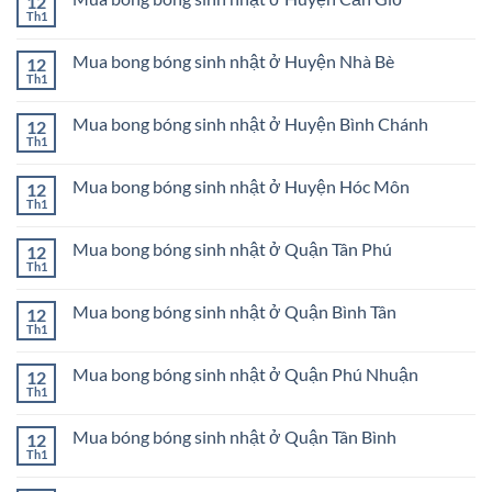
12
luận
Chi
sinh
ở
Th1
Không
nhật
Mua
có
ở
bong
bình
Quận
bóng
Mua bong bóng sinh nhật ở Huyện Nhà Bè
12
luận
Bình
sinh
ở
Th1
Thạnh
Không
nhật
Mua
có
ở
bong
bình
Huyện
bóng
Mua bong bóng sinh nhật ở Huyện Bình Chánh
12
luận
Củ
sinh
ở
Th1
Chi
Không
nhật
Mua
có
ở
bong
bình
Huyện
bóng
Mua bong bóng sinh nhật ở Huyện Hóc Môn
12
luận
Cần
sinh
ở
Th1
Giờ
Không
nhật
Mua
có
ở
bong
bình
Huyện
bóng
Mua bong bóng sinh nhật ở Quận Tân Phú
12
luận
Nhà
sinh
ở
Th1
Bè
Không
nhật
Mua
có
ở
bong
bình
Huyện
bóng
Mua bong bóng sinh nhật ở Quận Bình Tân
12
luận
Bình
sinh
ở
Th1
Chánh
Không
nhật
Mua
có
ở
bong
bình
Huyện
bóng
Mua bong bóng sinh nhật ở Quận Phú Nhuận
12
luận
Hóc
sinh
ở
Th1
Môn
Không
nhật
Mua
có
ở
bong
bình
Quận
bóng
Mua bóng bóng sinh nhật ở Quận Tân Bình
12
luận
Tân
sinh
ở
Th1
Phú
Không
nhật
Mua
có
ở
bong
bình
Quận