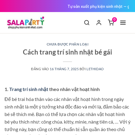
Tới
Đổi trả miễn phí nếu hàng lỗi
nội
dung
0
CHƯA ĐƯỢC PHÂN LOẠI
Cách trang trí sinh nhật bé gái
ĐĂNG VÀO
16 THÁNG 7, 2025
BỞI
LETHIDAO
1.
Trang trí sinh nhật
theo nhân vật hoạt hình
Để bé trai hóa thân vào các nhân vật hoạt hình trong ngày
sinh nhật là một ý tưởng khá độc đáo và mới lạ, đảm bảo các
bé sẽ thích mê. Bạn có thể lựa chọn các nhân vật hoạt hình
bé yêu thích như: công chúa. kitty, minie, nàng tiên cá, … Với ý
tưởng này, bạn cũng có thể chuẩn bị sẵn quần áo theo chủ