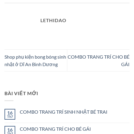
LETHIDAO
Shop phụ kiện bong bóng sinh
COMBO TRANG TRÍ CHO BÉ
nhật ở Dĩ An Bình Dương
GÁI
BÀI VIẾT MỚI
COMBO TRANG TRÍ SINH NHẬT BÉ TRAI
16
Th7
Không
có
bình
COMBO TRANG TRÍ CHO BÉ GÁI
16
luận
ở
Th7