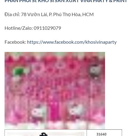
PHÂN PHỐI SỈ: KHO SỈ SẢN XUẤT VINA PARTY & PRINT
Địa chỉ: 78 Vườn Lài, P. Phú Thọ Hòa, HCM
Hotline/Zalo: 0911029079
Facebook:
https://www.facebook.com/khosivinaparty