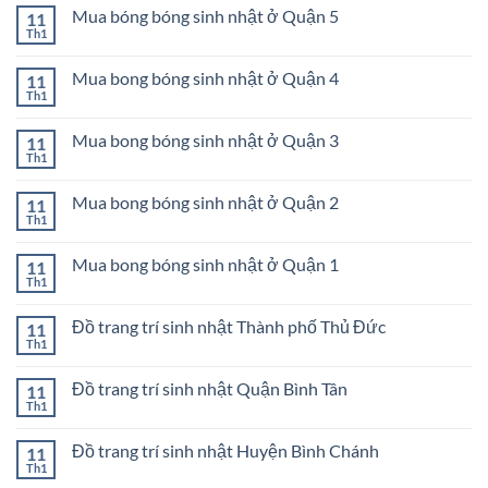
bình
Quận
bóng
Mua bóng bóng sinh nhật ở Quận 5
11
luận
8
sinh
ở
Th1
Không
nhật
Mua
có
ở
bóng
bình
Quận
bóng
Mua bong bóng sinh nhật ở Quận 4
11
luận
7
sinh
ở
Th1
Không
nhật
Mua
có
ở
bóng
bình
Quận
bóng
Mua bong bóng sinh nhật ở Quận 3
11
luận
6
sinh
ở
Th1
Không
nhật
Mua
có
ở
bong
bình
Quận
bóng
Mua bong bóng sinh nhật ở Quận 2
11
luận
5
sinh
ở
Th1
Không
nhật
Mua
có
ở
bong
bình
Quận
bóng
Mua bong bóng sinh nhật ở Quận 1
11
luận
4
sinh
ở
Th1
Không
nhật
Mua
có
ở
bong
bình
Quận
bóng
Đồ trang trí sinh nhật Thành phố Thủ Đức
11
luận
3
sinh
ở
Th1
Không
nhật
Mua
có
ở
bong
bình
Quận
bóng
Đồ trang trí sinh nhật Quận Bình Tân
11
luận
2
sinh
ở
Th1
Không
nhật
Đồ
có
ở
trang
bình
Quận
trí
Đồ trang trí sinh nhật Huyện Bình Chánh
11
luận
1
sinh
ở
Th1
Không
nhật
Đồ
có