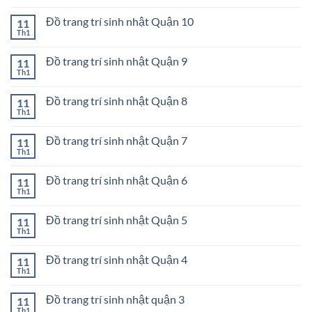
Đồ
có
Quận
trang
bình
Gò
trí
Đồ trang trí sinh nhật Quận 10
11
luận
Vấp
sinh
ở
Th1
Không
nhật
Đồ
có
Quận
trang
bình
12
trí
Đồ trang trí sinh nhật Quận 9
11
luận
sinh
ở
Th1
Không
nhật
Đồ
có
Quận
trang
bình
11
trí
Đồ trang trí sinh nhật Quận 8
11
luận
sinh
ở
Th1
Không
nhật
Đồ
có
Quận
trang
bình
10
trí
Đồ trang trí sinh nhật Quận 7
11
luận
sinh
ở
Th1
Không
nhật
Đồ
có
Quận
trang
bình
9
trí
Đồ trang trí sinh nhật Quận 6
11
luận
sinh
ở
Th1
Không
nhật
Đồ
có
Quận
trang
bình
8
trí
Đồ trang trí sinh nhật Quận 5
11
luận
sinh
ở
Th1
Không
nhật
Đồ
có
Quận
trang
bình
7
trí
Đồ trang trí sinh nhật Quận 4
11
luận
sinh
ở
Th1
Không
nhật
Đồ
có
Quận
trang
bình
6
trí
Đồ trang trí sinh nhật quận 3
11
luận
sinh
ở
Th1