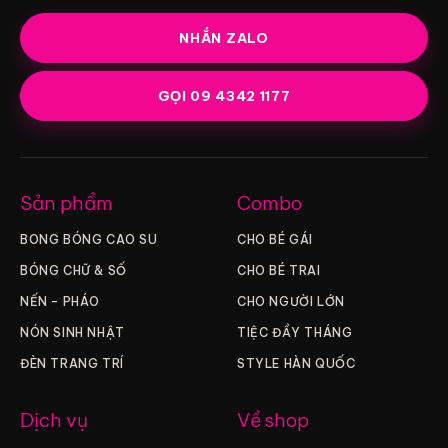
NHẮN ZALO
GỌI 09 4342 1177
Sản phẩm
Combo
BONG BÓNG CAO SU
CHO BÉ GÁI
BÓNG CHỮ & SỐ
CHO BÉ TRAI
NẾN – PHÁO
CHO NGƯỜI LỚN
NÓN SINH NHẬT
TIỆC ĐẦY THÁNG
ĐÈN TRANG TRÍ
STYLE HÀN QUỐC
Dịch vụ
Về shop