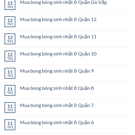
bóng
Mua bong bóng sinh nhật ở Quận Gò Vấp
12
luận
Bình
sinh
ở
Th1
Tân
Không
nhật
Mua
có
ở
bóng
bình
Quận
bóng
Mua bóng bóng sinh nhật ở Quận 12
12
luận
Phú
sinh
ở
Th1
Nhuận
Không
nhật
Mua
có
ở
bong
bình
Quận
bóng
Mua bong bóng sinh nhật ở Quận 11
12
luận
Tân
sinh
ở
Th1
Bình
Không
nhật
Mua
có
ở
bóng
bình
Quận
bóng
Mua bong bóng sinh nhật ở Quận 10
12
luận
Gò
sinh
ở
Th1
Vấp
Không
nhật
Mua
có
ở
bong
bình
Quận
bóng
Mua bong bóng sinh nhật ở Quận 9
11
luận
12
sinh
ở
Th1
Không
nhật
Mua
có
ở
bong
bình
Quận
bóng
Mua bong bóng sinh nhật ở Quận 8
11
luận
11
sinh
ở
Th1
Không
nhật
Mua
có
ở
bong
bình
Quận
bóng
Mua bong bóng sinh nhật ở Quận 7
11
luận
10
sinh
ở
Th1
Không
nhật
Mua
có
ở
bong
bình
Quận
bóng
Mua bóng bóng sinh nhật ở Quận 6
11
luận
9
sinh
ở
Th1
Không
nhật
Mua
có
ở
bong