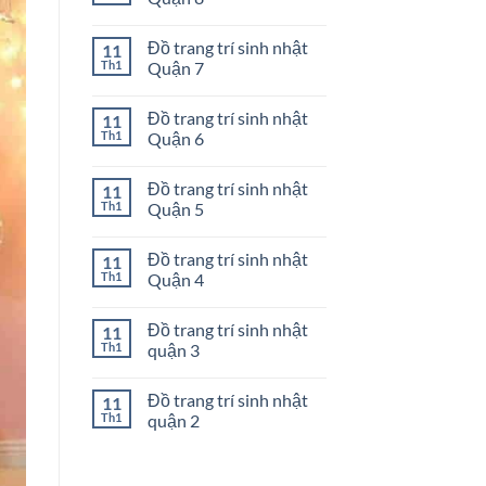
nhật
ở
Quận
Đồ
Không
10
trang
có
Đồ trang trí sinh nhật
11
trí
bình
sinh
luận
Th1
Quận 7
nhật
ở
Quận
Đồ
Không
9
trang
có
Đồ trang trí sinh nhật
11
trí
bình
sinh
luận
Th1
Quận 6
nhật
ở
Quận
Đồ
Không
8
trang
có
Đồ trang trí sinh nhật
11
trí
bình
sinh
luận
Th1
Quận 5
nhật
ở
Quận
Đồ
Không
7
trang
có
Đồ trang trí sinh nhật
11
trí
bình
sinh
luận
Th1
Quận 4
nhật
ở
Quận
Đồ
Không
6
trang
có
Đồ trang trí sinh nhật
11
trí
bình
sinh
luận
Th1
quận 3
nhật
ở
Quận
Đồ
Không
5
trang
có
Đồ trang trí sinh nhật
11
trí
bình
sinh
luận
Th1
quận 2
nhật
ở
Quận
Đồ
Không
4
trang
có
trí
bình
sinh
luận