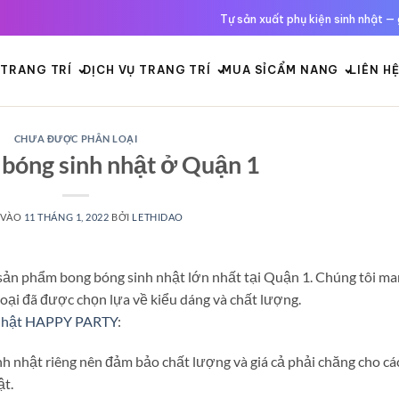
Tự sản xuất phụ kiện sinh nhật — 
TRANG TRÍ
DỊCH VỤ TRANG TRÍ
MUA SỈ
CẨM NANG
LIÊN H
CHƯA ĐƯỢC PHÂN LOẠI
bóng sinh nhật ở Quận 1
 VÀO
11 THÁNG 1, 2022
BỞI
LETHIDAO
sản phẩm bong bóng sinh nhật lớn nhất tại Quận 1. Chúng tôi m
oại đã được chọn lựa về kiểu dáng và chất lượng.
 nhật HAPPY PARTY
:
h nhật riêng nên đảm bảo chất lượng và giá cả phải chăng cho cá
ật.