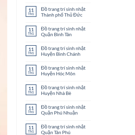
ở
Mua
Không
Quận
bong
có
Đồ trang trí sinh nhật
11
3
bóng
bình
sinh
luận
Th1
Thành phố Thủ Đức
nhật
ở
ở
Mua
Không
Quận
bong
có
Đồ trang trí sinh nhật
11
2
bóng
bình
sinh
luận
Th1
Quận Bình Tân
nhật
ở
ở
Đồ
Không
Quận
trang
có
Đồ trang trí sinh nhật
11
1
trí
bình
sinh
luận
Th1
Huyện Bình Chánh
nhật
ở
Thành
Đồ
Không
phố
trang
có
Đồ trang trí sinh nhật
11
Thủ
trí
bình
Đức
sinh
luận
Th1
Huyện Hóc Môn
nhật
ở
Quận
Đồ
Không
Bình
trang
có
Đồ trang trí sinh nhật
11
Tân
trí
bình
sinh
luận
Th1
Huyện Nhà Bè
nhật
ở
Huyện
Đồ
Không
Bình
trang
có
Đồ trang trí sinh nhật
11
Chánh
trí
bình
sinh
luận
Th1
Quận Phú Nhuận
nhật
ở
Huyện
Đồ
Không
Hóc
trang
có
Đồ trang trí sinh nhật
11
Môn
trí
bình
sinh
luận
Th1
Quận Tân Phú
nhật
ở