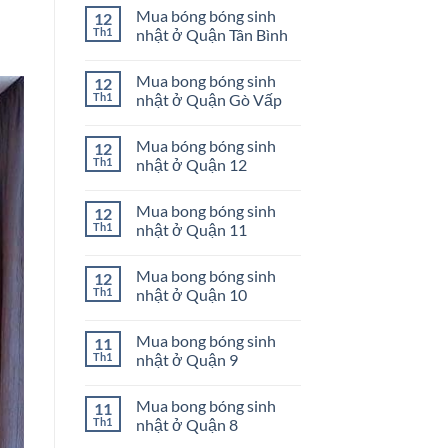
có
Phú
sinh
Mua bóng bóng sinh
12
bình
nhật
luận
Th1
nhật ở Quận Tân Bình
ở
ở
Quận
Mua
Không
Bình
bong
có
Tân
Mua bong bóng sinh
12
bóng
bình
sinh
luận
Th1
nhật ở Quận Gò Vấp
nhật
ở
ở
Mua
Không
Quận
bóng
có
Mua bóng bóng sinh
12
Phú
bóng
bình
Nhuận
sinh
luận
Th1
nhật ở Quận 12
nhật
ở
ở
Mua
Không
Quận
bong
có
Mua bong bóng sinh
12
Tân
bóng
bình
Bình
sinh
luận
Th1
nhật ở Quận 11
nhật
ở
ở
Mua
Không
Quận
bóng
có
Mua bong bóng sinh
12
Gò
bóng
bình
Vấp
sinh
luận
Th1
nhật ở Quận 10
nhật
ở
ở
Mua
Không
Quận
bong
có
Mua bong bóng sinh
11
12
bóng
bình
sinh
luận
Th1
nhật ở Quận 9
nhật
ở
ở
Mua
Không
Quận
bong
có
Mua bong bóng sinh
11
11
bóng
bình
sinh
luận
Th1
nhật ở Quận 8
nhật
ở
ở
Mua
Không