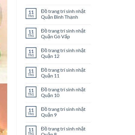
Huyện
Đồ
Không
Nhà
trang
có
Đồ trang trí sinh nhật
11
Bè
trí
bình
sinh
luận
Th1
Quận Bình Thạnh
nhật
ở
Quận
Đồ
Không
Phú
trang
có
Đồ trang trí sinh nhật
11
Nhuận
trí
bình
sinh
luận
Th1
Quận Gò Vấp
nhật
ở
Quận
Đồ
Không
Tân
trang
có
Đồ trang trí sinh nhật
11
Phú
trí
bình
sinh
luận
Th1
Quận 12
nhật
ở
Quận
Đồ
Không
Bình
trang
có
Đồ trang trí sinh nhật
11
Thạnh
trí
bình
sinh
luận
Th1
Quận 11
nhật
ở
Quận
Đồ
Không
Gò
trang
có
Đồ trang trí sinh nhật
11
Vấp
trí
bình
sinh
luận
Th1
Quận 10
nhật
ở
Quận
Đồ
Không
12
trang
có
Đồ trang trí sinh nhật
11
trí
bình
sinh
luận
Th1
Quận 9
nhật
ở
Quận
Đồ
Không
11
trang
có
Đồ trang trí sinh nhật
11
trí
bình
sinh
luận
Th1
Quận 8