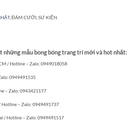
NHẬT
, ĐÁM CƯỚI, SỰ KIỆN
những mẫu bong bóng trang trí mới và hot nhất:
CM / Hotline – Zalo: 0949018058
 Zalo: 0949491535
ine – Zalo: 0943421177
/ Hotline – Zalo: 0949491737
i / Hotline – Zalo: 0949491517