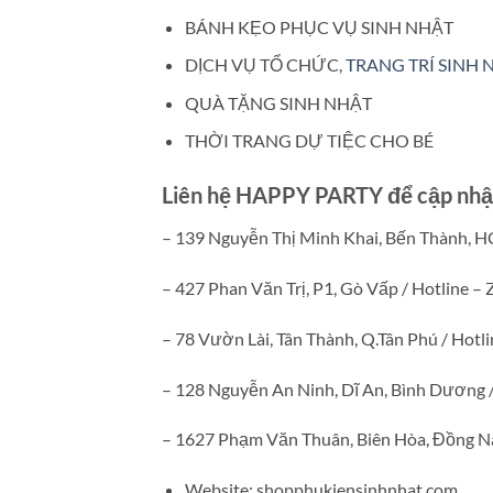
BÁNH KẸO PHỤC VỤ SINH NHẬT
DỊCH VỤ TỔ CHỨC,
TRANG TRÍ SINH 
QUÀ TẶNG SINH NHẬT
THỜI TRANG DỰ TIỆC CHO BÉ
Liên hệ HAPPY PARTY để cập nhật 
– 139 Nguyễn Thị Minh Khai, Bến Thành, H
– 427 Phan Văn Trị, P1, Gò Vấp / Hotline –
– 78 Vườn Lài, Tân Thành, Q.Tân Phú / Hotl
– 128 Nguyễn An Ninh, Dĩ An, Bình Dương 
– 1627 Phạm Văn Thuân, Biên Hòa, Đồng Na
Website: shopphukiensinhnhat.com