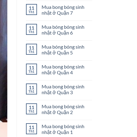
Quận
bong
có
Mua bong bóng sinh
11
10
bóng
bình
sinh
luận
Th1
nhật ở Quận 7
nhật
ở
ở
Mua
Không
Quận
bong
có
Mua bóng bóng sinh
11
9
bóng
bình
sinh
luận
Th1
nhật ở Quận 6
nhật
ở
ở
Mua
Không
Quận
bong
có
Mua bóng bóng sinh
11
8
bóng
bình
sinh
luận
Th1
nhật ở Quận 5
nhật
ở
ở
Mua
Không
Quận
bóng
có
Mua bong bóng sinh
11
7
bóng
bình
sinh
luận
Th1
nhật ở Quận 4
nhật
ở
ở
Mua
Không
Quận
bóng
có
Mua bong bóng sinh
11
6
bóng
bình
sinh
luận
Th1
nhật ở Quận 3
nhật
ở
ở
Mua
Không
Quận
bong
có
Mua bong bóng sinh
11
5
bóng
bình
sinh
luận
Th1
nhật ở Quận 2
nhật
ở
ở
Mua
Không
Quận
bong
có
Mua bong bóng sinh
11
4
bóng
bình
sinh
luận
Th1
nhật ở Quận 1
nhật
ở