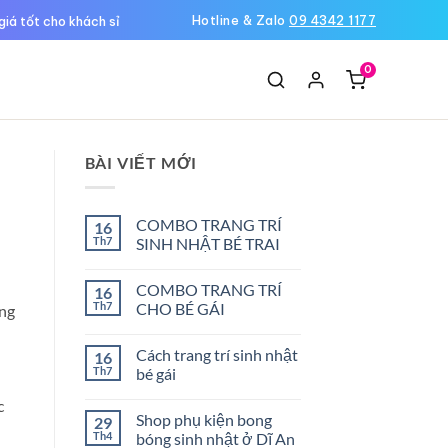
Hotline & Zalo
09 4342 1177
giá tốt cho khách sỉ
0
Ệ
BÀI VIẾT MỚI
COMBO TRANG TRÍ
16
Th7
SINH NHẬT BÉ TRAI
Không
có
COMBO TRANG TRÍ
16
bình
luận
Th7
CHO BÉ GÁI
ang
ở
COMBO
Không
TRANG
có
Cách trang trí sinh nhật
16
TRÍ
bình
SINH
luận
Th7
bé gái
NHẬT
ở
BÉ
COMBO
Không
c
TRAI
TRANG
có
Shop phụ kiện bong
29
TRÍ
bình
CHO
luận
Th4
bóng sinh nhật ở Dĩ An
BÉ
ở