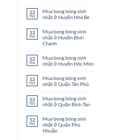
ở
Mua
Không
Quận
bong
có
Mua bong bóng sinh
12
Bình
bóng
bình
Thạnh
sinh
luận
Th1
nhật ở Huyện Nhà Bè
nhật
ở
ở
Mua
Không
Huyện
bong
có
Mua bong bóng sinh
12
Củ
bóng
bình
Chi
sinh
luận
Th1
nhật ở Huyện Bình
nhật
ở
Chánh
ở
Mua
Huyện
bong
Không
Cần
bóng
có
Giờ
sinh
Mua bong bóng sinh
12
bình
nhật
luận
Th1
nhật ở Huyện Hóc Môn
ở
ở
Huyện
Mua
Không
Nhà
bong
có
Bè
Mua bong bóng sinh
12
bóng
bình
sinh
luận
Th1
nhật ở Quận Tân Phú
nhật
ở
ở
Mua
Không
Huyện
bong
có
Mua bong bóng sinh
12
Bình
bóng
bình
Chánh
sinh
luận
Th1
nhật ở Quận Bình Tân
nhật
ở
ở
Mua
Không
Huyện
bong
có
Mua bong bóng sinh
12
Hóc
bóng
bình
Môn
sinh
luận
Th1
nhật ở Quận Phú
nhật
ở
Nhuận
ở
Mua
Quận
bong
Không
Tân
bóng