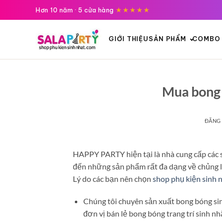
Tới
Hơn 10 năm · 5 cửa hàng
★★★★★
nội
dung
GIỚI THIỆU
SẢN PHẨM
COMBO 
Mua bong 
ĐĂNG
HAPPY PARTY hiện tại là nhà cung cấp các 
đến những sản phẩm rất đa dạng về chủng l
Lý do các bạn nên chọn
shop phụ kiện sinh
Chúng tôi chuyên sản xuất bong bóng sin
đơn vị bán lẻ bong bóng trang trí sinh nh