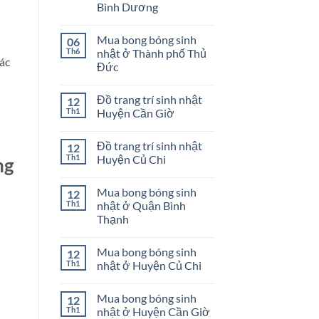
Bình Dương
GÁI
Cách
trang
Không
trí
có
sinh
Mua bong bóng sinh
06
bình
nhật
luận
Th6
nhật ở Thành phố Thủ
bé
ở
các
gái
Đức
Shop
phụ
Không
kiện
có
bong
Đồ trang trí sinh nhật
12
bình
bóng
luận
Th1
Huyện Cần Giờ
sinh
ở
nhật
Mua
Không
ở
bong
có
Dĩ
Đồ trang trí sinh nhật
12
bóng
bình
An
sinh
luận
Th1
Huyện Củ Chi
ng
Bình
nhật
ở
Dương
ở
Đồ
Không
Thành
trang
có
Mua bong bóng sinh
12
phố
trí
bình
Thủ
sinh
luận
Th1
nhật ở Quận Bình
Đức
nhật
ở
Thạnh
Huyện
Đồ
Cần
trang
Không
Giờ
trí
có
sinh
Mua bong bóng sinh
12
bình
nhật
luận
Th1
nhật ở Huyện Củ Chi
Huyện
ở
Củ
Mua
Không
Chi
bong
có
Mua bong bóng sinh
12
bóng
bình
sinh
luận
Th1
nhật ở Huyện Cần Giờ
nhật
ở