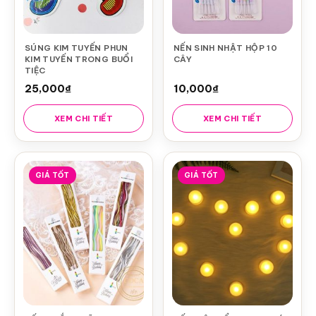
SÚNG KIM TUYẾN PHUN
NẾN SINH NHẬT HỘP 10
KIM TUYẾN TRONG BUỔI
CÂY
TIỆC
25,000
₫
10,000
₫
XEM CHI TIẾT
XEM CHI TIẾT
GIÁ TỐT
GIÁ TỐT