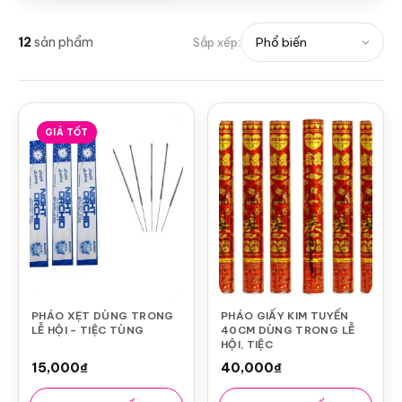
12
sản phẩm
Sắp xếp:
GIÁ TỐT
PHÁO XẸT DÙNG TRONG
PHÁO GIẤY KIM TUYẾN
LỄ HỘI – TIỆC TÙNG
40CM DÙNG TRONG LỄ
HỘI, TIỆC
15,000
₫
40,000
₫