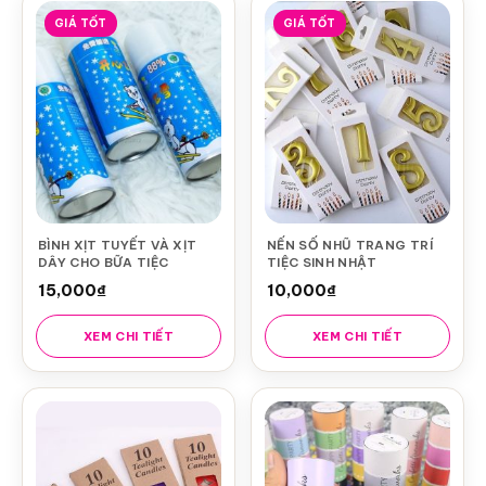
GIÁ TỐT
GIÁ TỐT
BÌNH XỊT TUYẾT VÀ XỊT
NẾN SỐ NHŨ TRANG TRÍ
DÂY CHO BỮA TIỆC
TIỆC SINH NHẬT
15,000
₫
10,000
₫
XEM CHI TIẾT
XEM CHI TIẾT