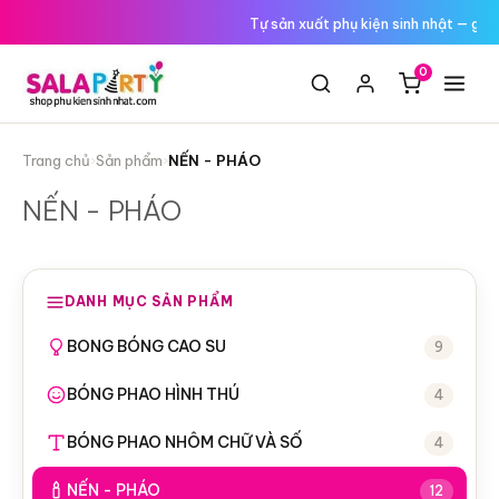
Tới
Tự sản xuất phụ kiện sinh nhật — giá
nội
dung
0
Trang chủ
›
Sản phẩm
›
NẾN - PHÁO
NẾN - PHÁO
DANH MỤC SẢN PHẨM
BONG BÓNG CAO SU
9
BÓNG PHAO HÌNH THÚ
4
BÓNG PHAO NHÔM CHỮ VÀ SỐ
4
NẾN - PHÁO
12