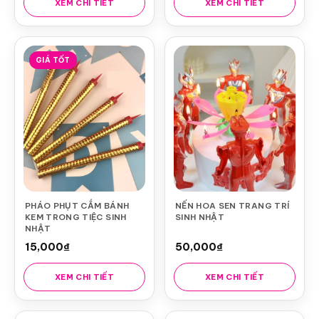
XEM CHI TIẾT
XEM CHI TIẾT
GIÁ TỐT
PHÁO PHỤT CẮM BÁNH
NẾN HOA SEN TRANG TRÍ
KEM TRONG TIỆC SINH
SINH NHẬT
NHẬT
15,000
₫
50,000
₫
XEM CHI TIẾT
XEM CHI TIẾT