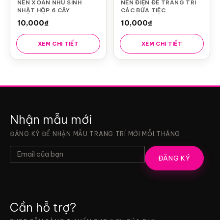
NẾN XOẮN NHŨ SINH
NẾN ĐIỆN ĐỂ TRANG TRÍ
NHẬT HỘP 6 CÂY
CÁC BỮA TIỆC
10,000
₫
10,000
₫
XEM CHI TIẾT
XEM CHI TIẾT
Nhận mẫu mới
ĐĂNG KÝ ĐỂ NHẬN MẪU TRANG TRÍ MỚI MỖI THÁNG
ĐĂNG KÝ
Cần hỗ trợ?