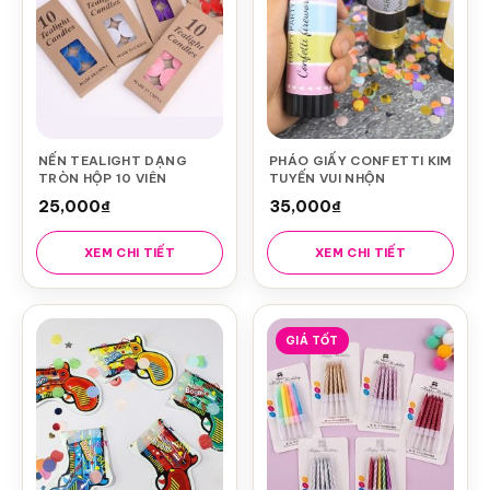
NẾN TEALIGHT DẠNG
PHÁO GIẤY CONFETTI KIM
TRÒN HỘP 10 VIÊN
TUYẾN VUI NHỘN
25,000
₫
35,000
₫
XEM CHI TIẾT
XEM CHI TIẾT
GIÁ TỐT