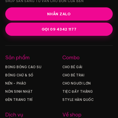
SHOP SẴN SÀNG TƯ VẤN CHO ĐƠN CỦA BẠN
NHẮN ZALO
GỌI 09 4342 1177
Sản phẩm
Combo
BONG BÓNG CAO SU
CHO BÉ GÁI
BÓNG CHỮ & SỐ
CHO BÉ TRAI
NẾN – PHÁO
CHO NGƯỜI LỚN
NÓN SINH NHẬT
TIỆC ĐẦY THÁNG
ĐÈN TRANG TRÍ
STYLE HÀN QUỐC
Dịch vụ
Về shop