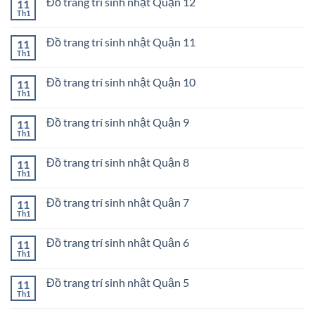
Đồ trang trí sinh nhật Quận 12
11
luận
Phú
sinh
ở
Th1
Không
nhật
Đồ
có
Quận
trang
bình
Bình
trí
Đồ trang trí sinh nhật Quận 11
11
luận
Thạnh
sinh
ở
Th1
Không
nhật
Đồ
có
Quận
trang
bình
Gò
trí
Đồ trang trí sinh nhật Quận 10
11
luận
Vấp
sinh
ở
Th1
Không
nhật
Đồ
có
Quận
trang
bình
12
trí
Đồ trang trí sinh nhật Quận 9
11
luận
sinh
ở
Th1
Không
nhật
Đồ
có
Quận
trang
bình
11
trí
Đồ trang trí sinh nhật Quận 8
11
luận
sinh
ở
Th1
Không
nhật
Đồ
có
Quận
trang
bình
10
trí
Đồ trang trí sinh nhật Quận 7
11
luận
sinh
ở
Th1
Không
nhật
Đồ
có
Quận
trang
bình
9
trí
Đồ trang trí sinh nhật Quận 6
11
luận
sinh
ở
Th1
Không
nhật
Đồ
có
Quận
trang
bình
8
trí
Đồ trang trí sinh nhật Quận 5
11
luận
sinh
ở
Th1
Không
nhật
Đồ
có
Quận
trang