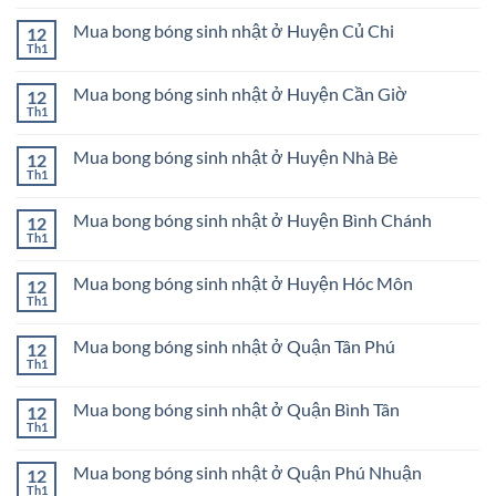
Đức
có
Huyện
trang
bình
Cần
trí
Mua bong bóng sinh nhật ở Huyện Củ Chi
12
luận
Giờ
sinh
ở
Th1
Không
nhật
Mua
có
Huyện
bong
bình
Củ
bóng
Mua bong bóng sinh nhật ở Huyện Cần Giờ
12
luận
Chi
sinh
ở
Th1
Không
nhật
Mua
có
ở
bong
bình
Quận
bóng
Mua bong bóng sinh nhật ở Huyện Nhà Bè
12
luận
Bình
sinh
ở
Th1
Thạnh
Không
nhật
Mua
có
ở
bong
bình
Huyện
bóng
Mua bong bóng sinh nhật ở Huyện Bình Chánh
12
luận
Củ
sinh
ở
Th1
Chi
Không
nhật
Mua
có
ở
bong
bình
Huyện
bóng
Mua bong bóng sinh nhật ở Huyện Hóc Môn
12
luận
Cần
sinh
ở
Th1
Giờ
Không
nhật
Mua
có
ở
bong
bình
Huyện
bóng
Mua bong bóng sinh nhật ở Quận Tân Phú
12
luận
Nhà
sinh
ở
Th1
Bè
Không
nhật
Mua
có
ở
bong
bình
Huyện
bóng
Mua bong bóng sinh nhật ở Quận Bình Tân
12
luận
Bình
sinh
ở
Th1
Chánh
Không
nhật
Mua
có
ở
bong
bình
Huyện
bóng
Mua bong bóng sinh nhật ở Quận Phú Nhuận
12
luận
Hóc
sinh
ở
Th1
Môn
Không