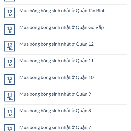
nhật
Mua
có
ở
bong
bình
Quận
bóng
Mua bóng bóng sinh nhật ở Quận Tân Bình
12
luận
Tân
sinh
ở
Th1
Phú
Không
nhật
Mua
có
ở
bong
bình
Quận
bóng
Mua bong bóng sinh nhật ở Quận Gò Vấp
12
luận
Bình
sinh
ở
Th1
Tân
Không
nhật
Mua
có
ở
bóng
bình
Quận
bóng
Mua bóng bóng sinh nhật ở Quận 12
12
luận
Phú
sinh
ở
Th1
Nhuận
Không
nhật
Mua
có
ở
bong
bình
Quận
bóng
Mua bong bóng sinh nhật ở Quận 11
12
luận
Tân
sinh
ở
Th1
Bình
Không
nhật
Mua
có
ở
bóng
bình
Quận
bóng
Mua bong bóng sinh nhật ở Quận 10
12
luận
Gò
sinh
ở
Th1
Vấp
Không
nhật
Mua
có
ở
bong
bình
Quận
bóng
Mua bong bóng sinh nhật ở Quận 9
11
luận
12
sinh
ở
Th1
Không
nhật
Mua
có
ở
bong
bình
Quận
bóng
Mua bong bóng sinh nhật ở Quận 8
11
luận
11
sinh
ở
Th1
Không
nhật
Mua
có
ở
bong
bình
Quận
bóng
Mua bong bóng sinh nhật ở Quận 7
11
luận
10
sinh