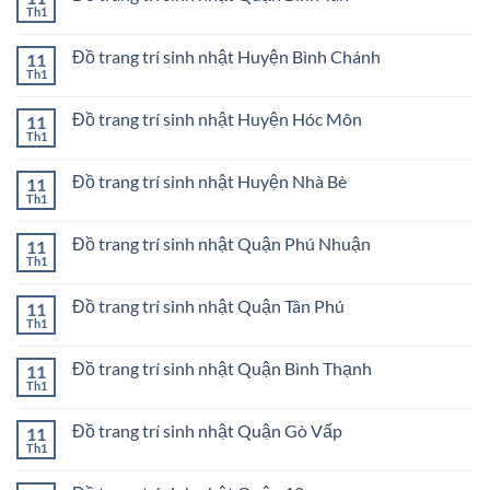
sinh
ở
Th1
Không
nhật
Đồ
có
ở
trang
bình
Quận
trí
Đồ trang trí sinh nhật Huyện Bình Chánh
11
luận
1
sinh
ở
Th1
Không
nhật
Đồ
có
Thành
trang
bình
phố
trí
Đồ trang trí sinh nhật Huyện Hóc Môn
11
luận
Thủ
sinh
ở
Th1
Đức
Không
nhật
Đồ
có
Quận
trang
bình
Bình
trí
Đồ trang trí sinh nhật Huyện Nhà Bè
11
luận
Tân
sinh
ở
Th1
Không
nhật
Đồ
có
Huyện
trang
bình
Bình
trí
Đồ trang trí sinh nhật Quận Phú Nhuận
11
luận
Chánh
sinh
ở
Th1
Không
nhật
Đồ
có
Huyện
trang
bình
Hóc
trí
Đồ trang trí sinh nhật Quận Tân Phú
11
luận
Môn
sinh
ở
Th1
Không
nhật
Đồ
có
Huyện
trang
bình
Nhà
trí
Đồ trang trí sinh nhật Quận Bình Thạnh
11
luận
Bè
sinh
ở
Th1
Không
nhật
Đồ
có
Quận
trang
bình
Phú
trí
Đồ trang trí sinh nhật Quận Gò Vấp
11
luận
Nhuận
sinh
ở
Th1
Không
nhật
Đồ
có
Quận
trang
bình
Tân
trí