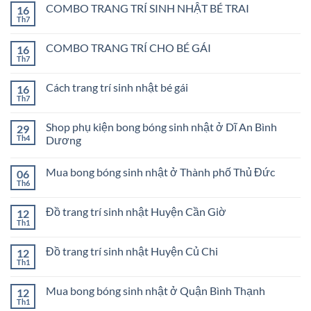
COMBO TRANG TRÍ SINH NHẬT BÉ TRAI
16
Th7
Không
có
bình
COMBO TRANG TRÍ CHO BÉ GÁI
16
luận
ở
Th7
Không
COMBO
có
TRANG
bình
TRÍ
Cách trang trí sinh nhật bé gái
16
luận
SINH
ở
Th7
Không
NHẬT
COMBO
có
BÉ
TRANG
bình
TRAI
TRÍ
Shop phụ kiện bong bóng sinh nhật ở Dĩ An Bình
29
luận
CHO
ở
Th4
Dương
BÉ
Cách
GÁI
Không
trang
có
trí
Mua bong bóng sinh nhật ở Thành phố Thủ Đức
06
bình
sinh
luận
nhật
Th6
Không
ở
bé
có
Shop
gái
bình
phụ
Đồ trang trí sinh nhật Huyện Cần Giờ
12
luận
kiện
ở
Th1
bong
Không
Mua
bóng
có
bong
sinh
bình
bóng
Đồ trang trí sinh nhật Huyện Củ Chi
12
nhật
luận
sinh
ở
Th1
ở
Không
nhật
Đồ
Dĩ
có
ở
trang
An
bình
Thành
trí
Mua bong bóng sinh nhật ở Quận Bình Thạnh
Bình
12
luận
phố
sinh
Dương
ở
Th1
Thủ
Không
nhật
Đồ