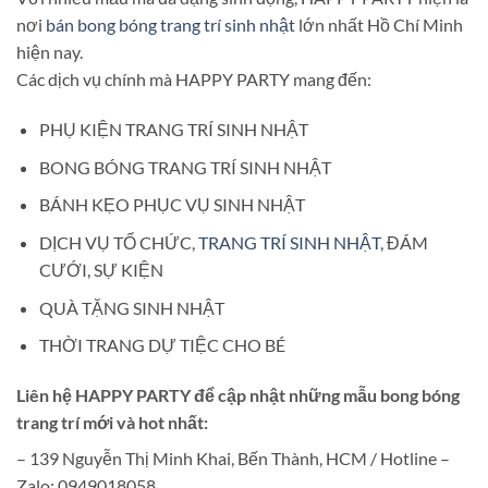
nơi
bán bong bóng trang trí sinh nhật
lớn nhất Hồ Chí Minh
hiện nay.
Các dịch vụ chính mà HAPPY PARTY mang đến:
PHỤ KIỆN TRANG TRÍ SINH NHẬT
BONG BÓNG TRANG TRÍ SINH NHẬT
BÁNH KẸO PHỤC VỤ SINH NHẬT
DỊCH VỤ TỔ CHỨC,
TRANG TRÍ SINH NHẬT
, ĐÁM
CƯỚI, SỰ KIỆN
QUÀ TẶNG SINH NHẬT
THỜI TRANG DỰ TIỆC CHO BÉ
Liên hệ HAPPY PARTY để cập nhật những mẫu bong bóng
trang trí mới và hot nhất:
– 139 Nguyễn Thị Minh Khai, Bến Thành, HCM / Hotline –
Zalo: 0949018058