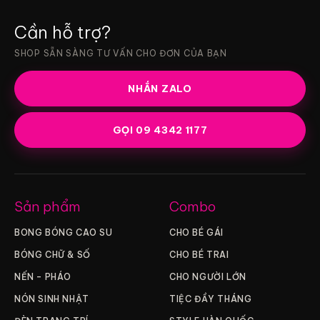
Cần hỗ trợ?
SHOP SẴN SÀNG TƯ VẤN CHO ĐƠN CỦA BẠN
NHẮN ZALO
GỌI 09 4342 1177
Sản phẩm
Combo
BONG BÓNG CAO SU
CHO BÉ GÁI
BÓNG CHỮ & SỐ
CHO BÉ TRAI
NẾN – PHÁO
CHO NGƯỜI LỚN
NÓN SINH NHẬT
TIỆC ĐẦY THÁNG