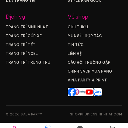
ĐÈN TRANG TRÍ
STYLE HÀN QUỐC
Dịch vụ
Về shop
TRANG TRÍ SINH NHẬT
GIỚI THIỆU
TRANG TRÍ CỐP XE
MUA SỈ – HỢP TÁC
TRANG TRÍ TẾT
TIN TỨC
TRANG TRÍ NOEL
LIÊN HỆ
TRANG TRÍ TRUNG THU
CÂU HỎI THƯỜNG GẶP
CHÍNH SÁCH MUA HÀNG
VINA PARTY & PRINT
© 2026 SALA PARTY
SHOPPHUKIENSINHNHAT.COM