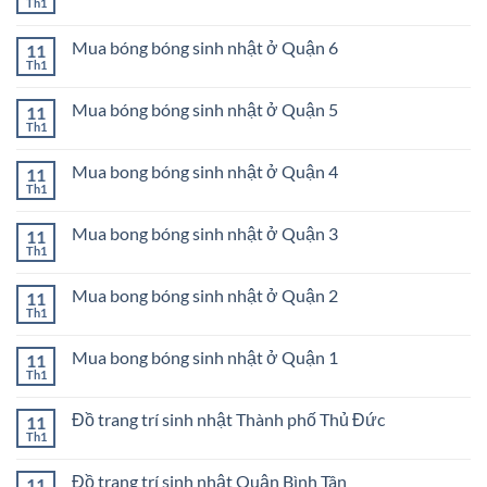
ở
Th1
Không
nhật
Mua
có
ở
bong
bình
Quận
bóng
Mua bóng bóng sinh nhật ở Quận 6
11
luận
9
sinh
ở
Th1
Không
nhật
Mua
có
ở
bong
bình
Quận
bóng
Mua bóng bóng sinh nhật ở Quận 5
11
luận
8
sinh
ở
Th1
Không
nhật
Mua
có
ở
bóng
bình
Quận
bóng
Mua bong bóng sinh nhật ở Quận 4
11
luận
7
sinh
ở
Th1
Không
nhật
Mua
có
ở
bóng
bình
Quận
bóng
Mua bong bóng sinh nhật ở Quận 3
11
luận
6
sinh
ở
Th1
Không
nhật
Mua
có
ở
bong
bình
Quận
bóng
Mua bong bóng sinh nhật ở Quận 2
11
luận
5
sinh
ở
Th1
Không
nhật
Mua
có
ở
bong
bình
Quận
bóng
Mua bong bóng sinh nhật ở Quận 1
11
luận
4
sinh
ở
Th1
Không
nhật
Mua
có
ở
bong
bình
Quận
bóng
Đồ trang trí sinh nhật Thành phố Thủ Đức
11
luận
3
sinh
ở
Th1
Không
nhật
Mua
có
ở
bong
bình
Quận
bóng
Đồ trang trí sinh nhật Quận Bình Tân
11
luận
2