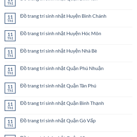
sinh
ở
Th1
Không
nhật
Đồ
có
ở
trang
bình
Quận
trí
Đồ trang trí sinh nhật Huyện Bình Chánh
11
luận
1
sinh
ở
Th1
Không
nhật
Đồ
có
Thành
trang
bình
phố
trí
Đồ trang trí sinh nhật Huyện Hóc Môn
11
luận
Thủ
sinh
ở
Th1
Đức
Không
nhật
Đồ
có
Quận
trang
bình
Bình
trí
Đồ trang trí sinh nhật Huyện Nhà Bè
11
luận
Tân
sinh
ở
Th1
Không
nhật
Đồ
có
Huyện
trang
bình
Bình
trí
Đồ trang trí sinh nhật Quận Phú Nhuận
11
luận
Chánh
sinh
ở
Th1
Không
nhật
Đồ
có
Huyện
trang
bình
Hóc
trí
Đồ trang trí sinh nhật Quận Tân Phú
11
luận
Môn
sinh
ở
Th1
Không
nhật
Đồ
có
Huyện
trang
bình
Nhà
trí
Đồ trang trí sinh nhật Quận Bình Thạnh
11
luận
Bè
sinh
ở
Th1
Không
nhật
Đồ
có
Quận
trang
bình
Phú
trí
Đồ trang trí sinh nhật Quận Gò Vấp
11
luận
Nhuận
sinh
ở
Th1
Không
nhật
Đồ
có
Quận
trang
bình
Tân
trí