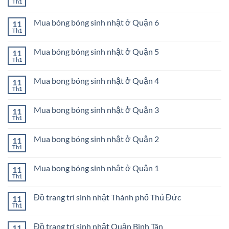
ở
Th1
Không
nhật
Mua
có
ở
bong
bình
Quận
bóng
Mua bóng bóng sinh nhật ở Quận 6
11
luận
9
sinh
ở
Th1
Không
nhật
Mua
có
ở
bong
bình
Quận
bóng
Mua bóng bóng sinh nhật ở Quận 5
11
luận
8
sinh
ở
Th1
Không
nhật
Mua
có
ở
bóng
bình
Quận
bóng
Mua bong bóng sinh nhật ở Quận 4
11
luận
7
sinh
ở
Th1
Không
nhật
Mua
có
ở
bóng
bình
Quận
bóng
Mua bong bóng sinh nhật ở Quận 3
11
luận
6
sinh
ở
Th1
Không
nhật
Mua
có
ở
bong
bình
Quận
bóng
Mua bong bóng sinh nhật ở Quận 2
11
luận
5
sinh
ở
Th1
Không
nhật
Mua
có
ở
bong
bình
Quận
bóng
Mua bong bóng sinh nhật ở Quận 1
11
luận
4
sinh
ở
Th1
Không
nhật
Mua
có
ở
bong
bình
Quận
bóng
Đồ trang trí sinh nhật Thành phố Thủ Đức
11
luận
3
sinh
ở
Th1
Không
nhật
Mua
có
ở
bong
bình
Quận
bóng
Đồ trang trí sinh nhật Quận Bình Tân
11
luận
2