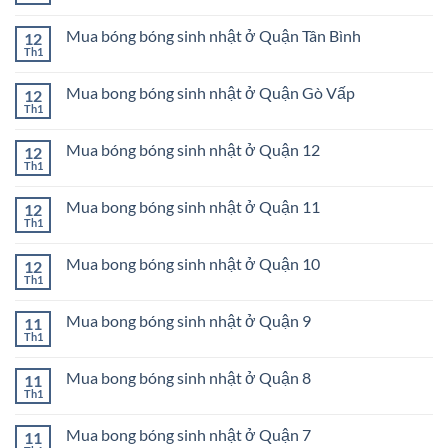
nhật
Mua
có
ở
bong
bình
Quận
bóng
Mua bóng bóng sinh nhật ở Quận Tân Bình
12
luận
Tân
sinh
ở
Th1
Phú
Không
nhật
Mua
có
ở
bong
bình
Quận
bóng
Mua bong bóng sinh nhật ở Quận Gò Vấp
12
luận
Bình
sinh
ở
Th1
Tân
Không
nhật
Mua
có
ở
bóng
bình
Quận
bóng
Mua bóng bóng sinh nhật ở Quận 12
12
luận
Phú
sinh
ở
Th1
Nhuận
Không
nhật
Mua
có
ở
bong
bình
Quận
bóng
Mua bong bóng sinh nhật ở Quận 11
12
luận
Tân
sinh
ở
Th1
Bình
Không
nhật
Mua
có
ở
bóng
bình
Quận
bóng
Mua bong bóng sinh nhật ở Quận 10
12
luận
Gò
sinh
ở
Th1
Vấp
Không
nhật
Mua
có
ở
bong
bình
Quận
bóng
Mua bong bóng sinh nhật ở Quận 9
11
luận
12
sinh
ở
Th1
Không
nhật
Mua
có
ở
bong
bình
Quận
bóng
Mua bong bóng sinh nhật ở Quận 8
11
luận
11
sinh
ở
Th1
Không
nhật
Mua
có
ở
bong
bình
Quận
bóng
Mua bong bóng sinh nhật ở Quận 7
11
luận
10
sinh