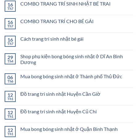
COMBO TRANG TRÍ SINH NHẬT BÉ TRAI
16
Th7
Không
có
bình
COMBO TRANG TRÍ CHO BÉ GÁI
16
luận
ở
Th7
Không
COMBO
có
TRANG
bình
TRÍ
Cách trang trí sinh nhật bé gái
16
luận
SINH
ở
Th7
Không
NHẬT
COMBO
có
BÉ
TRANG
bình
TRAI
TRÍ
Shop phụ kiện bong bóng sinh nhật ở Dĩ An Bình
29
luận
CHO
ở
Th4
Dương
BÉ
Cách
GÁI
Không
trang
có
trí
Mua bong bóng sinh nhật ở Thành phố Thủ Đức
06
bình
sinh
luận
nhật
Th6
Không
ở
bé
có
Shop
gái
bình
phụ
Đồ trang trí sinh nhật Huyện Cần Giờ
12
luận
kiện
ở
Th1
bong
Không
Mua
bóng
có
bong
sinh
bình
bóng
Đồ trang trí sinh nhật Huyện Củ Chi
12
nhật
luận
sinh
ở
Th1
ở
Không
nhật
Đồ
Dĩ
có
ở
trang
An
bình
Thành
trí
Mua bong bóng sinh nhật ở Quận Bình Thạnh
Bình
12
luận
phố
sinh
Dương
ở
Th1
Thủ
Không
nhật
Đồ