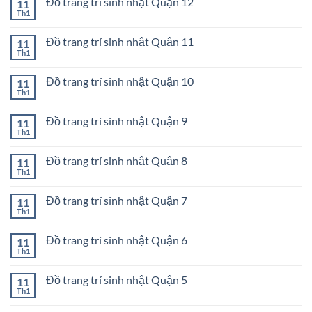
Đồ trang trí sinh nhật Quận 12
11
luận
Phú
sinh
ở
Th1
Không
nhật
Đồ
có
Quận
trang
bình
Bình
trí
Đồ trang trí sinh nhật Quận 11
11
luận
Thạnh
sinh
ở
Th1
Không
nhật
Đồ
có
Quận
trang
bình
Gò
trí
Đồ trang trí sinh nhật Quận 10
11
luận
Vấp
sinh
ở
Th1
Không
nhật
Đồ
có
Quận
trang
bình
12
trí
Đồ trang trí sinh nhật Quận 9
11
luận
sinh
ở
Th1
Không
nhật
Đồ
có
Quận
trang
bình
11
trí
Đồ trang trí sinh nhật Quận 8
11
luận
sinh
ở
Th1
Không
nhật
Đồ
có
Quận
trang
bình
10
trí
Đồ trang trí sinh nhật Quận 7
11
luận
sinh
ở
Th1
Không
nhật
Đồ
có
Quận
trang
bình
9
trí
Đồ trang trí sinh nhật Quận 6
11
luận
sinh
ở
Th1
Không
nhật
Đồ
có
Quận
trang
bình
8
trí
Đồ trang trí sinh nhật Quận 5
11
luận
sinh
ở
Th1
Không
nhật
Đồ
có
Quận
trang