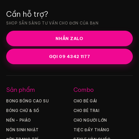
Cần hỗ trợ?
SHOP SẴN SÀNG TƯ VẤN CHO ĐƠN CỦA BẠN
NHẮN ZALO
GỌI 09 4342 1177
Sản phẩm
Combo
BONG BÓNG CAO SU
CHO BÉ GÁI
BÓNG CHỮ & SỐ
CHO BÉ TRAI
NẾN – PHÁO
CHO NGƯỜI LỚN
NÓN SINH NHẬT
TIỆC ĐẦY THÁNG