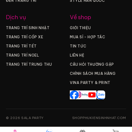
ĐÈN TRANG TRÍ
STYLE HÀN QUỐC
Dịch vụ
Về shop
TRANG TRÍ SINH NHẬT
GIỚI THIỆU
TRANG TRÍ CỐP XE
MUA SỈ – HỢP TÁC
TRANG TRÍ TẾT
TIN TỨC
TRANG TRÍ NOEL
LIÊN HỆ
TRANG TRÍ TRUNG THU
CÂU HỎI THƯỜNG GẶP
CHÍNH SÁCH MUA HÀNG
VINA PARTY & PRINT
© 2026 SALA PARTY
SHOPPHUKIENSINHNHAT.COM