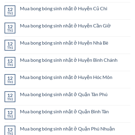
Đức
có
Huyện
trang
bình
Cần
trí
Mua bong bóng sinh nhật ở Huyện Củ Chi
12
luận
Giờ
sinh
ở
Th1
Không
nhật
Mua
có
Huyện
bong
bình
Củ
bóng
Mua bong bóng sinh nhật ở Huyện Cần Giờ
12
luận
Chi
sinh
ở
Th1
Không
nhật
Mua
có
ở
bong
bình
Quận
bóng
Mua bong bóng sinh nhật ở Huyện Nhà Bè
12
luận
Bình
sinh
ở
Th1
Thạnh
Không
nhật
Mua
có
ở
bong
bình
Huyện
bóng
Mua bong bóng sinh nhật ở Huyện Bình Chánh
12
luận
Củ
sinh
ở
Th1
Chi
Không
nhật
Mua
có
ở
bong
bình
Huyện
bóng
Mua bong bóng sinh nhật ở Huyện Hóc Môn
12
luận
Cần
sinh
ở
Th1
Giờ
Không
nhật
Mua
có
ở
bong
bình
Huyện
bóng
Mua bong bóng sinh nhật ở Quận Tân Phú
12
luận
Nhà
sinh
ở
Th1
Bè
Không
nhật
Mua
có
ở
bong
bình
Huyện
bóng
Mua bong bóng sinh nhật ở Quận Bình Tân
12
luận
Bình
sinh
ở
Th1
Chánh
Không
nhật
Mua
có
ở
bong
bình
Huyện
bóng
Mua bong bóng sinh nhật ở Quận Phú Nhuận
12
luận
Hóc
sinh
ở
Th1
Môn
Không