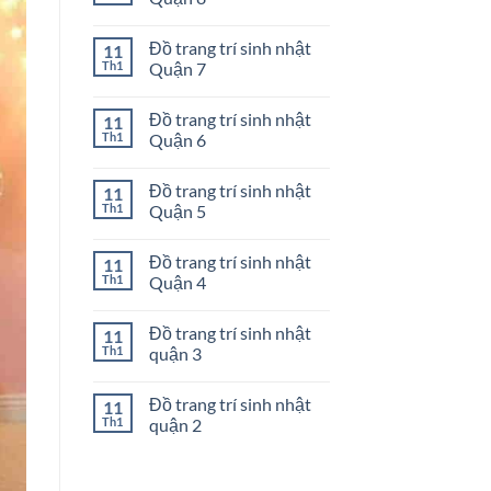
nhật
ở
Quận
Đồ
Không
10
trang
có
Đồ trang trí sinh nhật
11
trí
bình
sinh
luận
Th1
Quận 7
nhật
ở
Quận
Đồ
Không
9
trang
có
Đồ trang trí sinh nhật
11
trí
bình
sinh
luận
Th1
Quận 6
nhật
ở
Quận
Đồ
Không
8
trang
có
Đồ trang trí sinh nhật
11
trí
bình
sinh
luận
Th1
Quận 5
nhật
ở
Quận
Đồ
Không
7
trang
có
Đồ trang trí sinh nhật
11
trí
bình
sinh
luận
Th1
Quận 4
nhật
ở
Quận
Đồ
Không
6
trang
có
Đồ trang trí sinh nhật
11
trí
bình
sinh
luận
Th1
quận 3
nhật
ở
Quận
Đồ
Không
5
trang
có
Đồ trang trí sinh nhật
11
trí
bình
sinh
luận
Th1
quận 2
nhật
ở
Quận
Đồ
Không
4
trang
có
trí
bình
sinh
luận