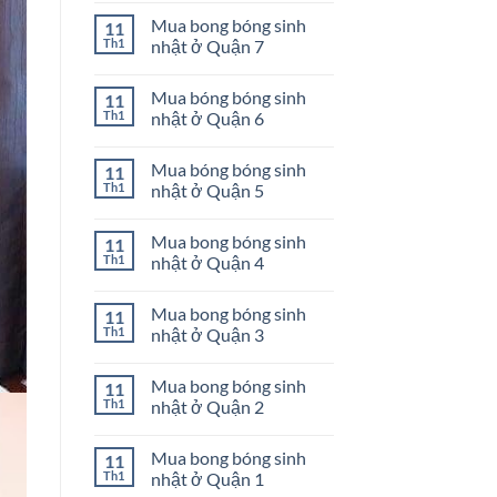
Quận
bong
có
Mua bong bóng sinh
11
10
bóng
bình
sinh
luận
Th1
nhật ở Quận 7
nhật
ở
ở
Mua
Không
Quận
bong
có
Mua bóng bóng sinh
11
9
bóng
bình
sinh
luận
Th1
nhật ở Quận 6
nhật
ở
ở
Mua
Không
Quận
bong
có
Mua bóng bóng sinh
11
8
bóng
bình
sinh
luận
Th1
nhật ở Quận 5
nhật
ở
ở
Mua
Không
Quận
bóng
có
Mua bong bóng sinh
11
7
bóng
bình
sinh
luận
Th1
nhật ở Quận 4
nhật
ở
ở
Mua
Không
Quận
bóng
có
Mua bong bóng sinh
11
6
bóng
bình
sinh
luận
Th1
nhật ở Quận 3
nhật
ở
ở
Mua
Không
Quận
bong
có
Mua bong bóng sinh
11
5
bóng
bình
sinh
luận
Th1
nhật ở Quận 2
nhật
ở
ở
Mua
Không
Quận
bong
có
Mua bong bóng sinh
11
4
bóng
bình
sinh
luận
Th1
nhật ở Quận 1
nhật
ở