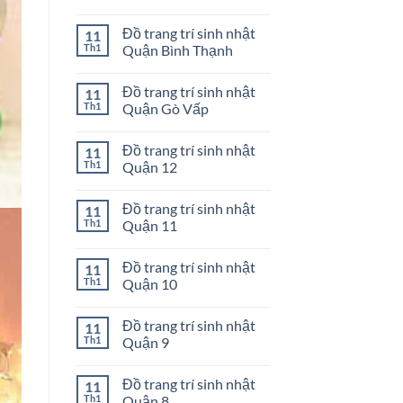
Huyện
Đồ
Không
Nhà
trang
có
Đồ trang trí sinh nhật
11
Bè
trí
bình
sinh
luận
Th1
Quận Bình Thạnh
nhật
ở
Quận
Đồ
Không
Phú
trang
có
Đồ trang trí sinh nhật
11
Nhuận
trí
bình
sinh
luận
Th1
Quận Gò Vấp
nhật
ở
Quận
Đồ
Không
Tân
trang
có
Đồ trang trí sinh nhật
11
Phú
trí
bình
sinh
luận
Th1
Quận 12
nhật
ở
Quận
Đồ
Không
Bình
trang
có
Đồ trang trí sinh nhật
11
Thạnh
trí
bình
sinh
luận
Th1
Quận 11
nhật
ở
Quận
Đồ
Không
Gò
trang
có
Đồ trang trí sinh nhật
11
Vấp
trí
bình
sinh
luận
Th1
Quận 10
nhật
ở
Quận
Đồ
Không
12
trang
có
Đồ trang trí sinh nhật
11
trí
bình
sinh
luận
Th1
Quận 9
nhật
ở
Quận
Đồ
Không
11
trang
có
Đồ trang trí sinh nhật
11
trí
bình
sinh
luận
Th1
Quận 8