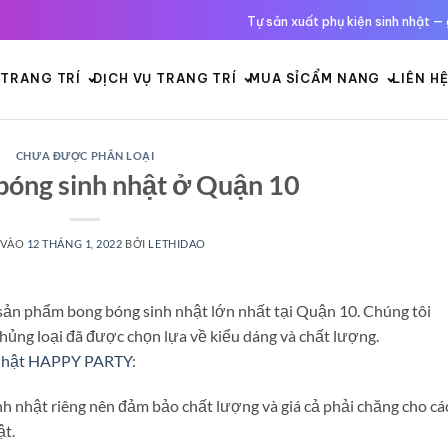
Tự sản xuất phụ kiện sinh nhật — 
TRANG TRÍ
DỊCH VỤ TRANG TRÍ
MUA SỈ
CẨM NANG
LIÊN H
CHƯA ĐƯỢC PHÂN LOẠI
bóng sinh nhật ở Quận 10
 VÀO
12 THÁNG 1, 2022
BỞI
LETHIDAO
sản phẩm bong bóng sinh nhật lớn nhất tại Quận 10. Chúng tôi
ủng loại đã được chọn lựa về kiểu dáng và chất lượng.
 nhật HAPPY PARTY
:
h nhật riêng nên đảm bảo chất lượng và giá cả phải chăng cho cá
ật.