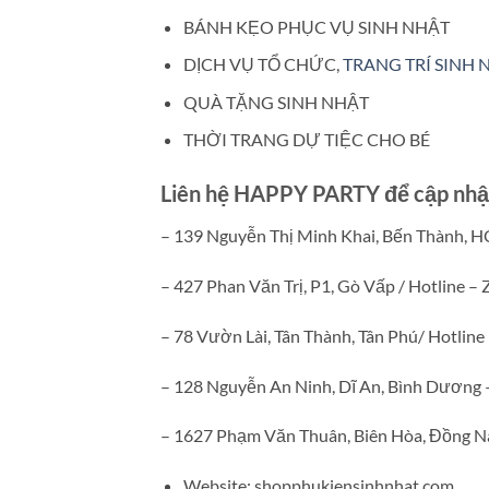
BÁNH KẸO PHỤC VỤ SINH NHẬT
DỊCH VỤ TỔ CHỨC,
TRANG TRÍ SINH 
QUÀ TẶNG SINH NHẬT
THỜI TRANG DỰ TIỆC CHO BÉ
Liên hệ HAPPY PARTY để cập nhật 
– 139 Nguyễn Thị Minh Khai, Bến Thành, H
– 427 Phan Văn Trị, P1, Gò Vấp / Hotline –
– 78 Vườn Lài, Tân Thành, Tân Phú/ Hotlin
– 128 Nguyễn An Ninh, Dĩ An, Bình Dương
– 1627 Phạm Văn Thuân, Biên Hòa, Đồng N
Website: shopphukiensinhnhat.com