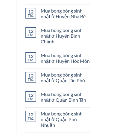
ở
Mua
Không
Quận
bong
có
Mua bong bóng sinh
12
Bình
bóng
bình
Thạnh
sinh
luận
Th1
nhật ở Huyện Nhà Bè
nhật
ở
ở
Mua
Không
Huyện
bong
có
Mua bong bóng sinh
12
Củ
bóng
bình
Chi
sinh
luận
Th1
nhật ở Huyện Bình
nhật
ở
Chánh
ở
Mua
Huyện
bong
Không
Cần
bóng
có
Giờ
sinh
Mua bong bóng sinh
12
bình
nhật
luận
Th1
nhật ở Huyện Hóc Môn
ở
ở
Huyện
Mua
Không
Nhà
bong
có
Bè
Mua bong bóng sinh
12
bóng
bình
sinh
luận
Th1
nhật ở Quận Tân Phú
nhật
ở
ở
Mua
Không
Huyện
bong
có
Mua bong bóng sinh
12
Bình
bóng
bình
Chánh
sinh
luận
Th1
nhật ở Quận Bình Tân
nhật
ở
ở
Mua
Không
Huyện
bong
có
Mua bong bóng sinh
12
Hóc
bóng
bình
Môn
sinh
luận
Th1
nhật ở Quận Phú
nhật
ở
Nhuận
ở
Mua
Quận
bong
Không
Tân
bóng