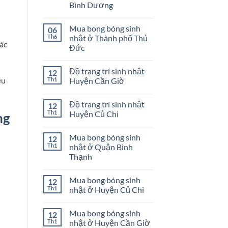
Bình Dương
GÁI
Cách
trang
Không
trí
có
sinh
Mua bong bóng sinh
06
bình
nhật
luận
Th6
nhật ở Thành phố Thủ
bé
ở
các
gái
Đức
Shop
phụ
Không
kiện
có
bong
Đồ trang trí sinh nhật
12
bình
bóng
luận
ều
Th1
Huyện Cần Giờ
sinh
ở
nhật
Mua
Không
ở
bong
có
Dĩ
Đồ trang trí sinh nhật
12
bóng
bình
An
sinh
luận
Th1
Huyện Củ Chi
ng
Bình
nhật
ở
Dương
ở
Đồ
Không
Thành
trang
có
Mua bong bóng sinh
12
phố
trí
bình
Thủ
sinh
luận
Th1
nhật ở Quận Bình
Đức
nhật
ở
Thạnh
Huyện
Đồ
Cần
trang
Không
Giờ
trí
có
sinh
Mua bong bóng sinh
12
bình
nhật
luận
Th1
nhật ở Huyện Củ Chi
Huyện
ở
Củ
Mua
Không
Chi
bong
có
Mua bong bóng sinh
12
bóng
bình
sinh
luận
Th1
nhật ở Huyện Cần Giờ
nhật
ở