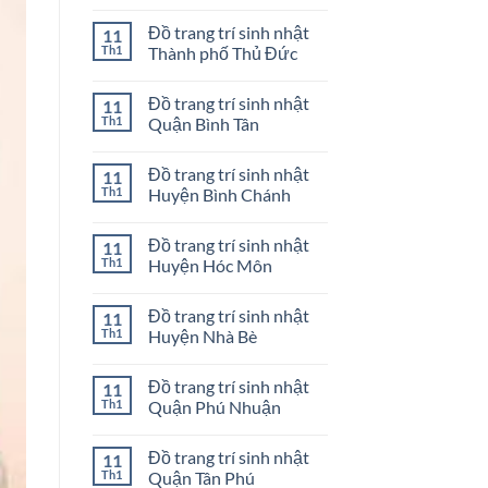
ở
Mua
Không
Quận
bong
có
Đồ trang trí sinh nhật
11
3
bóng
bình
sinh
luận
Th1
Thành phố Thủ Đức
nhật
ở
ở
Mua
Không
Quận
bong
có
Đồ trang trí sinh nhật
11
2
bóng
bình
sinh
luận
Th1
Quận Bình Tân
nhật
ở
ở
Đồ
Không
Quận
trang
có
Đồ trang trí sinh nhật
11
1
trí
bình
sinh
luận
Th1
Huyện Bình Chánh
nhật
ở
Thành
Đồ
Không
phố
trang
có
Đồ trang trí sinh nhật
11
Thủ
trí
bình
Đức
sinh
luận
Th1
Huyện Hóc Môn
nhật
ở
Quận
Đồ
Không
Bình
trang
có
Đồ trang trí sinh nhật
11
Tân
trí
bình
sinh
luận
Th1
Huyện Nhà Bè
nhật
ở
Huyện
Đồ
Không
Bình
trang
có
Đồ trang trí sinh nhật
11
Chánh
trí
bình
sinh
luận
Th1
Quận Phú Nhuận
nhật
ở
Huyện
Đồ
Không
Hóc
trang
có
Đồ trang trí sinh nhật
11
Môn
trí
bình
sinh
luận
Th1
Quận Tân Phú
nhật
ở