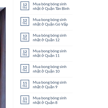
có
Phú
sinh
Mua bóng bóng sinh
12
bình
nhật
luận
Th1
nhật ở Quận Tân Bình
ở
ở
Quận
Mua
Không
Bình
bong
có
Tân
Mua bong bóng sinh
12
bóng
bình
sinh
luận
Th1
nhật ở Quận Gò Vấp
nhật
ở
ở
Mua
Không
Quận
bóng
có
Mua bóng bóng sinh
12
Phú
bóng
bình
Nhuận
sinh
luận
Th1
nhật ở Quận 12
nhật
ở
ở
Mua
Không
Quận
bong
có
Mua bong bóng sinh
12
Tân
bóng
bình
Bình
sinh
luận
Th1
nhật ở Quận 11
nhật
ở
ở
Mua
Không
Quận
bóng
có
Mua bong bóng sinh
12
Gò
bóng
bình
Vấp
sinh
luận
Th1
nhật ở Quận 10
nhật
ở
ở
Mua
Không
Quận
bong
có
Mua bong bóng sinh
11
12
bóng
bình
sinh
luận
Th1
nhật ở Quận 9
nhật
ở
ở
Mua
Không
Quận
bong
có
Mua bong bóng sinh
11
11
bóng
bình
sinh
luận
Th1
nhật ở Quận 8
nhật
ở
ở
Mua
Không