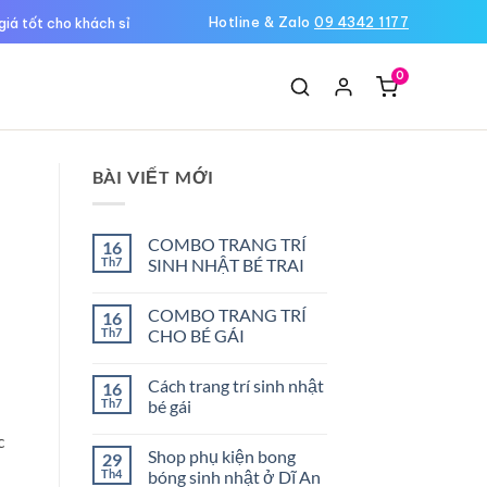
Hotline & Zalo
09 4342 1177
giá tốt cho khách sỉ
0
Ệ
BÀI VIẾT MỚI
COMBO TRANG TRÍ
16
Th7
SINH NHẬT BÉ TRAI
Không
có
COMBO TRANG TRÍ
16
bình
luận
Th7
CHO BÉ GÁI
ở
COMBO
Không
TRANG
có
Cách trang trí sinh nhật
16
TRÍ
bình
SINH
luận
Th7
bé gái
NHẬT
ở
BÉ
COMBO
Không
c
TRAI
TRANG
có
Shop phụ kiện bong
29
TRÍ
bình
CHO
luận
Th4
bóng sinh nhật ở Dĩ An
BÉ
ở