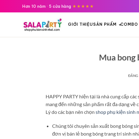
Tới
Hơn 10 năm · 5 cửa hàng
★★★★★
nội
dung
GIỚI THIỆU
SẢN PHẨM
COMBO 
Mua bong 
ĐĂNG
HAPPY PARTY hiện tại là nhà cung cấp các 
mang đến những sản phẩm rất đa dạng về ch
Lý do các bạn nên chọn
shop phụ kiện sinh
Chúng tôi chuyên sản xuất bong bóng sin
đơn vị bán lẻ bong bóng trang trí sinh nh