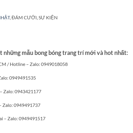
NHẬT
, ĐÁM CƯỚI, SỰ KIỆN
những mẫu bong bóng trang trí mới và hot nhất:
CM / Hotline – Zalo: 0949018058
 Zalo: 0949491535
e – Zalo: 0943421177
 – Zalo: 0949491737
ai – Zalo: 0949491517