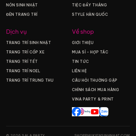
NÓN SINH NHẬT
TIỆC ĐẦY THÁNG
ĐÈN TRANG TRÍ
STYLE HÀN QUỐC
Dịch vụ
Về shop
TRANG TRÍ SINH NHẬT
GIỚI THIỆU
TRANG TRÍ CỐP XE
MUA SỈ – HỢP TÁC
TRANG TRÍ TẾT
TIN TỨC
TRANG TRÍ NOEL
LIÊN HỆ
TRANG TRÍ TRUNG THU
CÂU HỎI THƯỜNG GẶP
CHÍNH SÁCH MUA HÀNG
VINA PARTY & PRINT
© 2026 SALA PARTY
SHOPPHUKIENSINHNHAT.COM