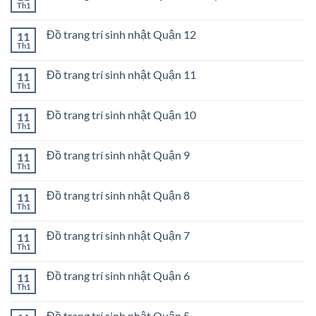
sinh
ở
Th1
Không
nhật
Đồ
có
Quận
trang
bình
Tân
trí
Đồ trang trí sinh nhật Quận 12
11
luận
Phú
sinh
ở
Th1
Không
nhật
Đồ
có
Quận
trang
bình
Bình
trí
Đồ trang trí sinh nhật Quận 11
11
luận
Thạnh
sinh
ở
Th1
Không
nhật
Đồ
có
Quận
trang
bình
Gò
trí
Đồ trang trí sinh nhật Quận 10
11
luận
Vấp
sinh
ở
Th1
Không
nhật
Đồ
có
Quận
trang
bình
12
trí
Đồ trang trí sinh nhật Quận 9
11
luận
sinh
ở
Th1
Không
nhật
Đồ
có
Quận
trang
bình
11
trí
Đồ trang trí sinh nhật Quận 8
11
luận
sinh
ở
Th1
Không
nhật
Đồ
có
Quận
trang
bình
10
trí
Đồ trang trí sinh nhật Quận 7
11
luận
sinh
ở
Th1
Không
nhật
Đồ
có
Quận
trang
bình
9
trí
Đồ trang trí sinh nhật Quận 6
11
luận
sinh
ở
Th1
Không
nhật
Đồ
có
Quận
trang
bình
8
trí
Đồ trang trí sinh nhật Quận 5