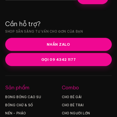
Cần hỗ trợ?
SHOP SẴN SÀNG TƯ VẤN CHO ĐƠN CỦA BẠN
NHẮN ZALO
GỌI 09 4342 1177
Sản phẩm
Combo
BONG BÓNG CAO SU
CHO BÉ GÁI
BÓNG CHỮ & SỐ
CHO BÉ TRAI
NẾN – PHÁO
CHO NGƯỜI LỚN