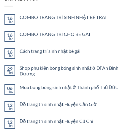
COMBO TRANG TRÍ SINH NHẬT BÉ TRAI
16
Th7
Không
có
bình
COMBO TRANG TRÍ CHO BÉ GÁI
16
luận
ở
Th7
Không
COMBO
có
TRANG
bình
TRÍ
Cách trang trí sinh nhật bé gái
16
luận
SINH
ở
Th7
Không
NHẬT
COMBO
có
BÉ
TRANG
bình
TRAI
TRÍ
Shop phụ kiện bong bóng sinh nhật ở Dĩ An Bình
29
luận
CHO
ở
Th4
Dương
BÉ
Cách
GÁI
Không
trang
có
trí
Mua bong bóng sinh nhật ở Thành phố Thủ Đức
06
bình
sinh
luận
nhật
Th6
Không
ở
bé
có
Shop
gái
bình
phụ
Đồ trang trí sinh nhật Huyện Cần Giờ
12
luận
kiện
ở
Th1
bong
Không
Mua
bóng
có
bong
sinh
bình
bóng
Đồ trang trí sinh nhật Huyện Củ Chi
12
nhật
luận
sinh
ở
Th1
ở
Không
nhật
Đồ
Dĩ
có
ở