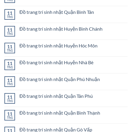
Không
nhật
Mua
có
ở
bong
bình
Quận
bóng
Đồ trang trí sinh nhật Quận Bình Tân
11
luận
2
sinh
ở
Th1
Không
nhật
Đồ
có
ở
trang
bình
Quận
trí
Đồ trang trí sinh nhật Huyện Bình Chánh
11
luận
1
sinh
ở
Th1
Không
nhật
Đồ
có
Thành
trang
bình
phố
trí
Đồ trang trí sinh nhật Huyện Hóc Môn
11
luận
Thủ
sinh
ở
Th1
Đức
Không
nhật
Đồ
có
Quận
trang
bình
Bình
trí
Đồ trang trí sinh nhật Huyện Nhà Bè
11
luận
Tân
sinh
ở
Th1
Không
nhật
Đồ
có
Huyện
trang
bình
Bình
trí
Đồ trang trí sinh nhật Quận Phú Nhuận
11
luận
Chánh
sinh
ở
Th1
Không
nhật
Đồ
có
Huyện
trang
bình
Hóc
trí
Đồ trang trí sinh nhật Quận Tân Phú
11
luận
Môn
sinh
ở
Th1
Không
nhật
Đồ
có
Huyện
trang
bình
Nhà
trí
Đồ trang trí sinh nhật Quận Bình Thạnh
11
luận
Bè
sinh
ở
Th1
Không
nhật
Đồ
có
Quận
trang
bình
Phú
trí
Đồ trang trí sinh nhật Quận Gò Vấp
11
luận
Nhuận