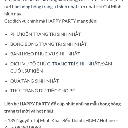
nơi
bán bong bóng trang trí sinh nhật
lớn nhất Hồ Chí Minh
hiện nay.
Các dịch vụ chính mà HAPPY PARTY mang đến:
PHỤ KIỆN TRANG TRÍ SINH NHẬT
BONG BÓNG TRANG TRÍ SINH NHẬT
BÁNH KẸO PHỤC VỤ SINH NHẬT
DỊCH VỤ TỔ CHỨC,
TRANG TRÍ SINH NHẬT
, ĐÁM
CƯỚI, SỰ KIỆN
QUÀ TẶNG SINH NHẬT
THỜI TRANG DỰ TIỆC CHO BÉ
Liên hệ HAPPY PARTY để cập nhật những mẫu bong bóng
trang trí mới và hot nhất:
– 139 Nguyễn Thị Minh Khai, Bến Thành, HCM / Hotline –
Zalo: 0949018058