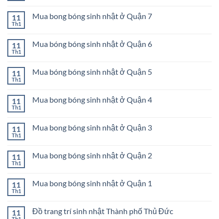
Mua
có
ở
bong
bình
Quận
bóng
Mua bong bóng sinh nhật ở Quận 7
11
luận
10
sinh
ở
Th1
Không
nhật
Mua
có
ở
bong
bình
Quận
bóng
Mua bóng bóng sinh nhật ở Quận 6
11
luận
9
sinh
ở
Th1
Không
nhật
Mua
có
ở
bong
bình
Quận
bóng
Mua bóng bóng sinh nhật ở Quận 5
11
luận
8
sinh
ở
Th1
Không
nhật
Mua
có
ở
bóng
bình
Quận
bóng
Mua bong bóng sinh nhật ở Quận 4
11
luận
7
sinh
ở
Th1
Không
nhật
Mua
có
ở
bóng
bình
Quận
bóng
Mua bong bóng sinh nhật ở Quận 3
11
luận
6
sinh
ở
Th1
Không
nhật
Mua
có
ở
bong
bình
Quận
bóng
Mua bong bóng sinh nhật ở Quận 2
11
luận
5
sinh
ở
Th1
Không
nhật
Mua
có
ở
bong
bình
Quận
bóng
Mua bong bóng sinh nhật ở Quận 1
11
luận
4
sinh
ở
Th1
Không
nhật
Mua
có
ở
bong
bình
Quận
bóng
Đồ trang trí sinh nhật Thành phố Thủ Đức
11
luận
3
sinh
ở
Th1