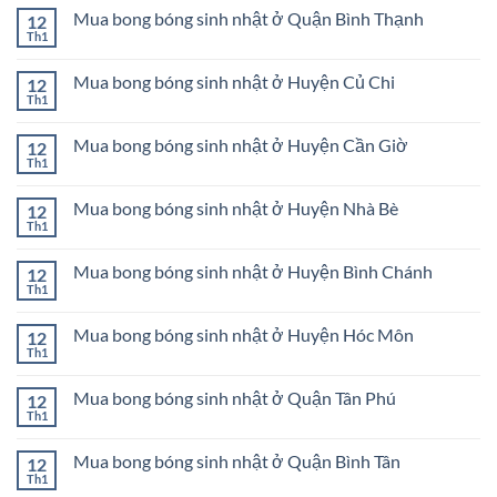
trang
An
bình
Thành
trí
Mua bong bóng sinh nhật ở Quận Bình Thạnh
Bình
12
luận
phố
sinh
Dương
ở
Th1
Thủ
Không
nhật
Đồ
Đức
có
Huyện
trang
bình
Cần
trí
Mua bong bóng sinh nhật ở Huyện Củ Chi
12
luận
Giờ
sinh
ở
Th1
Không
nhật
Mua
có
Huyện
bong
bình
Củ
bóng
Mua bong bóng sinh nhật ở Huyện Cần Giờ
12
luận
Chi
sinh
ở
Th1
Không
nhật
Mua
có
ở
bong
bình
Quận
bóng
Mua bong bóng sinh nhật ở Huyện Nhà Bè
12
luận
Bình
sinh
ở
Th1
Thạnh
Không
nhật
Mua
có
ở
bong
bình
Huyện
bóng
Mua bong bóng sinh nhật ở Huyện Bình Chánh
12
luận
Củ
sinh
ở
Th1
Chi
Không
nhật
Mua
có
ở
bong
bình
Huyện
bóng
Mua bong bóng sinh nhật ở Huyện Hóc Môn
12
luận
Cần
sinh
ở
Th1
Giờ
Không
nhật
Mua
có
ở
bong
bình
Huyện
bóng
Mua bong bóng sinh nhật ở Quận Tân Phú
12
luận
Nhà
sinh
ở
Th1
Bè
Không
nhật
Mua
có
ở
bong
bình
Huyện
bóng
Mua bong bóng sinh nhật ở Quận Bình Tân
12
luận
Bình
sinh
ở
Th1
Chánh
Không
nhật
Mua