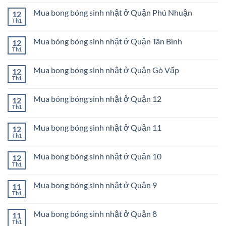
có
ở
bong
bình
Huyện
bóng
Mua bong bóng sinh nhật ở Quận Phú Nhuận
12
luận
Hóc
sinh
ở
Th1
Môn
Không
nhật
Mua
có
ở
bong
bình
Quận
bóng
Mua bóng bóng sinh nhật ở Quận Tân Bình
12
luận
Tân
sinh
ở
Th1
Phú
Không
nhật
Mua
có
ở
bong
bình
Quận
bóng
Mua bong bóng sinh nhật ở Quận Gò Vấp
12
luận
Bình
sinh
ở
Th1
Tân
Không
nhật
Mua
có
ở
bóng
bình
Quận
bóng
Mua bóng bóng sinh nhật ở Quận 12
12
luận
Phú
sinh
ở
Th1
Nhuận
Không
nhật
Mua
có
ở
bong
bình
Quận
bóng
Mua bong bóng sinh nhật ở Quận 11
12
luận
Tân
sinh
ở
Th1
Bình
Không
nhật
Mua
có
ở
bóng
bình
Quận
bóng
Mua bong bóng sinh nhật ở Quận 10
12
luận
Gò
sinh
ở
Th1
Vấp
Không
nhật
Mua
có
ở
bong
bình
Quận
bóng
Mua bong bóng sinh nhật ở Quận 9
11
luận
12
sinh
ở
Th1
Không
nhật
Mua
có
ở
bong
bình
Quận
bóng
Mua bong bóng sinh nhật ở Quận 8
11
luận
11
sinh
ở
Th1
Không
nhật