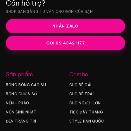
Cần hỗ trợ?
SHOP SẴN SÀNG TƯ VẤN CHO ĐƠN CỦA BẠN
NHẮN ZALO
GỌI 09 4342 1177
Sản phẩm
Combo
BONG BÓNG CAO SU
CHO BÉ GÁI
BÓNG CHỮ & SỐ
CHO BÉ TRAI
NẾN – PHÁO
CHO NGƯỜI LỚN
NÓN SINH NHẬT
TIỆC ĐẦY THÁNG
ĐÈN TRANG TRÍ
STYLE HÀN QUỐC