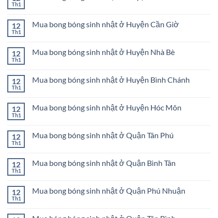
sinh
ở
Th1
Không
nhật
Mua
có
Huyện
bong
bình
Củ
bóng
Mua bong bóng sinh nhật ở Huyện Cần Giờ
12
luận
Chi
sinh
ở
Th1
Không
nhật
Mua
có
ở
bong
bình
Quận
bóng
Mua bong bóng sinh nhật ở Huyện Nhà Bè
12
luận
Bình
sinh
ở
Th1
Thạnh
Không
nhật
Mua
có
ở
bong
bình
Huyện
bóng
Mua bong bóng sinh nhật ở Huyện Bình Chánh
12
luận
Củ
sinh
ở
Th1
Chi
Không
nhật
Mua
có
ở
bong
bình
Huyện
bóng
Mua bong bóng sinh nhật ở Huyện Hóc Môn
12
luận
Cần
sinh
ở
Th1
Giờ
Không
nhật
Mua
có
ở
bong
bình
Huyện
bóng
Mua bong bóng sinh nhật ở Quận Tân Phú
12
luận
Nhà
sinh
ở
Th1
Bè
Không
nhật
Mua
có
ở
bong
bình
Huyện
bóng
Mua bong bóng sinh nhật ở Quận Bình Tân
12
luận
Bình
sinh
ở
Th1
Chánh
Không
nhật
Mua
có
ở
bong
bình
Huyện
bóng
Mua bong bóng sinh nhật ở Quận Phú Nhuận
12
luận
Hóc
sinh
ở
Th1
Môn
Không
nhật
Mua
có
ở
bong
bình
Quận
bóng