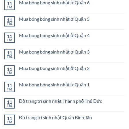
Quận
bóng
Mua bóng bóng sinh nhật ở Quận 6
11
luận
9
sinh
ở
Th1
Không
nhật
Mua
có
ở
bong
bình
Quận
bóng
Mua bóng bóng sinh nhật ở Quận 5
11
luận
8
sinh
ở
Th1
Không
nhật
Mua
có
ở
bóng
bình
Quận
bóng
Mua bong bóng sinh nhật ở Quận 4
11
luận
7
sinh
ở
Th1
Không
nhật
Mua
có
ở
bóng
bình
Quận
bóng
Mua bong bóng sinh nhật ở Quận 3
11
luận
6
sinh
ở
Th1
Không
nhật
Mua
có
ở
bong
bình
Quận
bóng
Mua bong bóng sinh nhật ở Quận 2
11
luận
5
sinh
ở
Th1
Không
nhật
Mua
có
ở
bong
bình
Quận
bóng
Mua bong bóng sinh nhật ở Quận 1
11
luận
4
sinh
ở
Th1
Không
nhật
Mua
có
ở
bong
bình
Quận
bóng
Đồ trang trí sinh nhật Thành phố Thủ Đức
11
luận
3
sinh
ở
Th1
Không
nhật
Mua
có
ở
bong
bình
Quận
bóng
Đồ trang trí sinh nhật Quận Bình Tân
11
luận
2
sinh
ở
Th1
Không
nhật
Đồ
có
ở