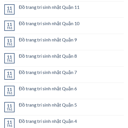
có
Quận
trang
bình
Bình
trí
Đồ trang trí sinh nhật Quận 11
11
luận
Thạnh
sinh
ở
Th1
Không
nhật
Đồ
có
Quận
trang
bình
Gò
trí
Đồ trang trí sinh nhật Quận 10
11
luận
Vấp
sinh
ở
Th1
Không
nhật
Đồ
có
Quận
trang
bình
12
trí
Đồ trang trí sinh nhật Quận 9
11
luận
sinh
ở
Th1
Không
nhật
Đồ
có
Quận
trang
bình
11
trí
Đồ trang trí sinh nhật Quận 8
11
luận
sinh
ở
Th1
Không
nhật
Đồ
có
Quận
trang
bình
10
trí
Đồ trang trí sinh nhật Quận 7
11
luận
sinh
ở
Th1
Không
nhật
Đồ
có
Quận
trang
bình
9
trí
Đồ trang trí sinh nhật Quận 6
11
luận
sinh
ở
Th1
Không
nhật
Đồ
có
Quận
trang
bình
8
trí
Đồ trang trí sinh nhật Quận 5
11
luận
sinh
ở
Th1
Không
nhật
Đồ
có
Quận
trang
bình
7
trí
Đồ trang trí sinh nhật Quận 4
11
luận
sinh
ở
Th1
Không
nhật