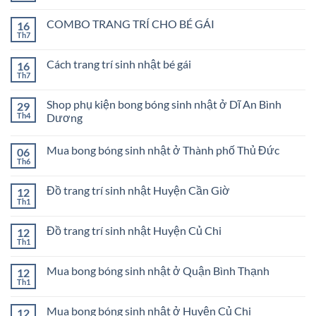
có
bình
COMBO TRANG TRÍ CHO BÉ GÁI
16
luận
ở
Th7
Không
COMBO
có
TRANG
bình
TRÍ
Cách trang trí sinh nhật bé gái
16
luận
SINH
ở
Th7
Không
NHẬT
COMBO
có
BÉ
TRANG
bình
TRAI
TRÍ
Shop phụ kiện bong bóng sinh nhật ở Dĩ An Bình
29
luận
CHO
ở
Th4
Dương
BÉ
Cách
GÁI
Không
trang
có
trí
Mua bong bóng sinh nhật ở Thành phố Thủ Đức
06
bình
sinh
luận
nhật
Th6
Không
ở
bé
có
Shop
gái
bình
phụ
Đồ trang trí sinh nhật Huyện Cần Giờ
12
luận
kiện
ở
Th1
bong
Không
Mua
bóng
có
bong
sinh
bình
bóng
Đồ trang trí sinh nhật Huyện Củ Chi
12
nhật
luận
sinh
ở
Th1
ở
Không
nhật
Đồ
Dĩ
có
ở
trang
An
bình
Thành
trí
Mua bong bóng sinh nhật ở Quận Bình Thạnh
Bình
12
luận
phố
sinh
Dương
ở
Th1
Thủ
Không
nhật
Đồ
Đức
có
Huyện
trang
bình
Cần
trí
Mua bong bóng sinh nhật ở Huyện Củ Chi
12
luận
Giờ