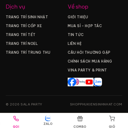
Dịch vụ
Về shop
TRANG TRÍ SINH NHẬT
GIỚI THIỆU
TRANG TRÍ CỐP XE
MUA SỈ – HỢP TÁC
TRANG TRÍ TẾT
TIN TỨC
TRANG TRÍ NOEL
LIÊN HỆ
TRANG TRÍ TRUNG THU
CÂU HỎI THƯỜNG GẶP
CHÍNH SÁCH MUA HÀNG
VINA PARTY & PRINT
© 2026 SALA PARTY
SHOPPHUKIENSINHNHAT.COM
ZALO
GỌI
COMBO
GIỎ