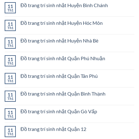
trang
bình
Quận
trí
Đồ trang trí sinh nhật Huyện Bình Chánh
11
luận
1
sinh
ở
Th1
Không
nhật
Đồ
có
Thành
trang
bình
phố
trí
Đồ trang trí sinh nhật Huyện Hóc Môn
11
luận
Thủ
sinh
ở
Th1
Đức
Không
nhật
Đồ
có
Quận
trang
bình
Bình
trí
Đồ trang trí sinh nhật Huyện Nhà Bè
11
luận
Tân
sinh
ở
Th1
Không
nhật
Đồ
có
Huyện
trang
bình
Bình
trí
Đồ trang trí sinh nhật Quận Phú Nhuận
11
luận
Chánh
sinh
ở
Th1
Không
nhật
Đồ
có
Huyện
trang
bình
Hóc
trí
Đồ trang trí sinh nhật Quận Tân Phú
11
luận
Môn
sinh
ở
Th1
Không
nhật
Đồ
có
Huyện
trang
bình
Nhà
trí
Đồ trang trí sinh nhật Quận Bình Thạnh
11
luận
Bè
sinh
ở
Th1
Không
nhật
Đồ
có
Quận
trang
bình
Phú
trí
Đồ trang trí sinh nhật Quận Gò Vấp
11
luận
Nhuận
sinh
ở
Th1
Không
nhật
Đồ
có
Quận
trang
bình
Tân
trí
Đồ trang trí sinh nhật Quận 12
11
luận
Phú
sinh
ở
Th1
Không
nhật
Đồ