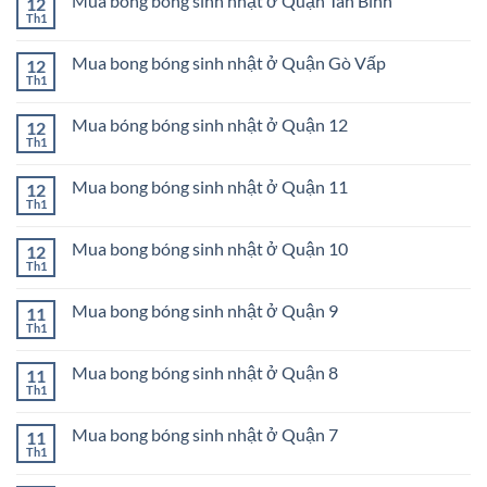
Mua bóng bóng sinh nhật ở Quận Tân Bình
12
luận
Tân
sinh
ở
Th1
Phú
Không
nhật
Mua
có
ở
bong
bình
Quận
bóng
Mua bong bóng sinh nhật ở Quận Gò Vấp
12
luận
Bình
sinh
ở
Th1
Tân
Không
nhật
Mua
có
ở
bóng
bình
Quận
bóng
Mua bóng bóng sinh nhật ở Quận 12
12
luận
Phú
sinh
ở
Th1
Nhuận
Không
nhật
Mua
có
ở
bong
bình
Quận
bóng
Mua bong bóng sinh nhật ở Quận 11
12
luận
Tân
sinh
ở
Th1
Bình
Không
nhật
Mua
có
ở
bóng
bình
Quận
bóng
Mua bong bóng sinh nhật ở Quận 10
12
luận
Gò
sinh
ở
Th1
Vấp
Không
nhật
Mua
có
ở
bong
bình
Quận
bóng
Mua bong bóng sinh nhật ở Quận 9
11
luận
12
sinh
ở
Th1
Không
nhật
Mua
có
ở
bong
bình
Quận
bóng
Mua bong bóng sinh nhật ở Quận 8
11
luận
11
sinh
ở
Th1
Không
nhật
Mua
có
ở
bong
bình
Quận
bóng
Mua bong bóng sinh nhật ở Quận 7
11
luận
10
sinh
ở
Th1
Không
nhật
Mua
có
ở
bong
bình