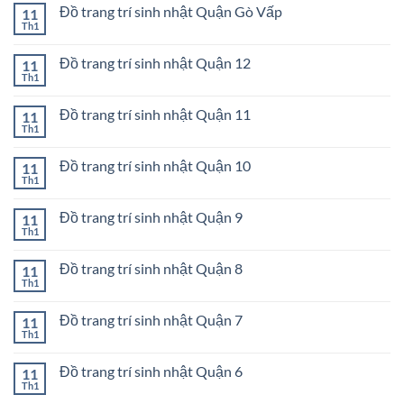
bình
Phú
trí
Đồ trang trí sinh nhật Quận Gò Vấp
11
luận
Nhuận
sinh
ở
Th1
Không
nhật
Đồ
có
Quận
trang
bình
Tân
trí
Đồ trang trí sinh nhật Quận 12
11
luận
Phú
sinh
ở
Th1
Không
nhật
Đồ
có
Quận
trang
bình
Bình
trí
Đồ trang trí sinh nhật Quận 11
11
luận
Thạnh
sinh
ở
Th1
Không
nhật
Đồ
có
Quận
trang
bình
Gò
trí
Đồ trang trí sinh nhật Quận 10
11
luận
Vấp
sinh
ở
Th1
Không
nhật
Đồ
có
Quận
trang
bình
12
trí
Đồ trang trí sinh nhật Quận 9
11
luận
sinh
ở
Th1
Không
nhật
Đồ
có
Quận
trang
bình
11
trí
Đồ trang trí sinh nhật Quận 8
11
luận
sinh
ở
Th1
Không
nhật
Đồ
có
Quận
trang
bình
10
trí
Đồ trang trí sinh nhật Quận 7
11
luận
sinh
ở
Th1
Không
nhật
Đồ
có
Quận
trang
bình
9
trí
Đồ trang trí sinh nhật Quận 6
11
luận
sinh
ở
Th1
Không
nhật
Đồ
có
Quận