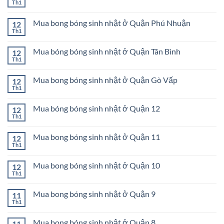
ở
Th1
Chánh
Không
nhật
Mua
có
ở
bong
bình
Huyện
bóng
Mua bong bóng sinh nhật ở Quận Phú Nhuận
12
luận
Hóc
sinh
ở
Th1
Môn
Không
nhật
Mua
có
ở
bong
bình
Quận
bóng
Mua bóng bóng sinh nhật ở Quận Tân Bình
12
luận
Tân
sinh
ở
Th1
Phú
Không
nhật
Mua
có
ở
bong
bình
Quận
bóng
Mua bong bóng sinh nhật ở Quận Gò Vấp
12
luận
Bình
sinh
ở
Th1
Tân
Không
nhật
Mua
có
ở
bóng
bình
Quận
bóng
Mua bóng bóng sinh nhật ở Quận 12
12
luận
Phú
sinh
ở
Th1
Nhuận
Không
nhật
Mua
có
ở
bong
bình
Quận
bóng
Mua bong bóng sinh nhật ở Quận 11
12
luận
Tân
sinh
ở
Th1
Bình
Không
nhật
Mua
có
ở
bóng
bình
Quận
bóng
Mua bong bóng sinh nhật ở Quận 10
12
luận
Gò
sinh
ở
Th1
Vấp
Không
nhật
Mua
có
ở
bong
bình
Quận
bóng
Mua bong bóng sinh nhật ở Quận 9
11
luận
12
sinh
ở
Th1
Không
nhật
Mua
có
ở
bong
bình
Quận
bóng
Mua bong bóng sinh nhật ở Quận 8
11
luận