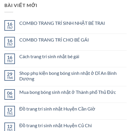
BÀI VIẾT MỚI
COMBO TRANG TRÍ SINH NHẬT BÉ TRAI
16
Th7
Không
có
bình
COMBO TRANG TRÍ CHO BÉ GÁI
16
luận
ở
Th7
Không
COMBO
có
TRANG
bình
TRÍ
Cách trang trí sinh nhật bé gái
16
luận
SINH
ở
Th7
Không
NHẬT
COMBO
có
BÉ
TRANG
bình
TRAI
TRÍ
Shop phụ kiện bong bóng sinh nhật ở Dĩ An Bình
29
luận
CHO
ở
Th4
Dương
BÉ
Cách
GÁI
Không
trang
có
trí
Mua bong bóng sinh nhật ở Thành phố Thủ Đức
06
bình
sinh
luận
nhật
Th6
Không
ở
bé
có
Shop
gái
bình
phụ
Đồ trang trí sinh nhật Huyện Cần Giờ
12
luận
kiện
ở
Th1
bong
Không
Mua
bóng
có
bong
sinh
bình
bóng
Đồ trang trí sinh nhật Huyện Củ Chi
12
nhật
luận
sinh
ở
Th1
ở