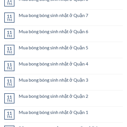
11
sinh
ở
Th1
Không
nhật
Mua
có
ở
bong
bình
Quận
bóng
Mua bong bóng sinh nhật ở Quận 7
11
luận
10
sinh
ở
Th1
Không
nhật
Mua
có
ở
bong
bình
Quận
bóng
Mua bóng bóng sinh nhật ở Quận 6
11
luận
9
sinh
ở
Th1
Không
nhật
Mua
có
ở
bong
bình
Quận
bóng
Mua bóng bóng sinh nhật ở Quận 5
11
luận
8
sinh
ở
Th1
Không
nhật
Mua
có
ở
bóng
bình
Quận
bóng
Mua bong bóng sinh nhật ở Quận 4
11
luận
7
sinh
ở
Th1
Không
nhật
Mua
có
ở
bóng
bình
Quận
bóng
Mua bong bóng sinh nhật ở Quận 3
11
luận
6
sinh
ở
Th1
Không
nhật
Mua
có
ở
bong
bình
Quận
bóng
Mua bong bóng sinh nhật ở Quận 2
11
luận
5
sinh
ở
Th1
Không
nhật
Mua
có
ở
bong
bình
Quận
bóng
Mua bong bóng sinh nhật ở Quận 1
11
luận
4
sinh
ở
Th1
Không
nhật
Mua
có
ở
bong
bình
Quận