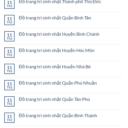
bóng
Đồ trang trí sinh nhật Thành phố Thủ Đức
11
luận
3
sinh
ở
Th1
Không
nhật
Mua
có
ở
bong
bình
Quận
bóng
Đồ trang trí sinh nhật Quận Bình Tân
11
luận
2
sinh
ở
Th1
Không
nhật
Đồ
có
ở
trang
bình
Quận
trí
Đồ trang trí sinh nhật Huyện Bình Chánh
11
luận
1
sinh
ở
Th1
Không
nhật
Đồ
có
Thành
trang
bình
phố
trí
Đồ trang trí sinh nhật Huyện Hóc Môn
11
luận
Thủ
sinh
ở
Th1
Đức
Không
nhật
Đồ
có
Quận
trang
bình
Bình
trí
Đồ trang trí sinh nhật Huyện Nhà Bè
11
luận
Tân
sinh
ở
Th1
Không
nhật
Đồ
có
Huyện
trang
bình
Bình
trí
Đồ trang trí sinh nhật Quận Phú Nhuận
11
luận
Chánh
sinh
ở
Th1
Không
nhật
Đồ
có
Huyện
trang
bình
Hóc
trí
Đồ trang trí sinh nhật Quận Tân Phú
11
luận
Môn
sinh
ở
Th1
Không
nhật
Đồ
có
Huyện
trang
bình
Nhà
trí
Đồ trang trí sinh nhật Quận Bình Thạnh
11
luận
Bè
sinh
ở
Th1
Không
nhật
Đồ
có
Quận
trang