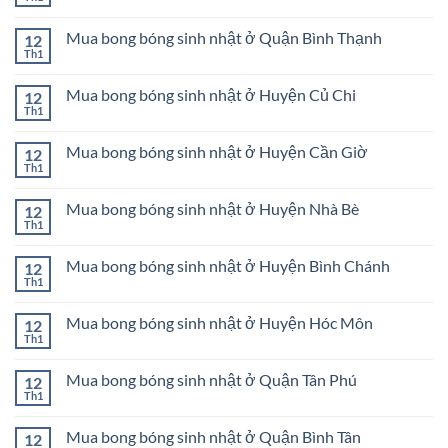
Không
nhật
Đồ
Dĩ
có
ở
trang
An
bình
Thành
trí
Mua bong bóng sinh nhật ở Quận Bình Thạnh
Bình
12
luận
phố
sinh
Dương
ở
Th1
Thủ
Không
nhật
Đồ
Đức
có
Huyện
trang
bình
Cần
trí
Mua bong bóng sinh nhật ở Huyện Củ Chi
12
luận
Giờ
sinh
ở
Th1
Không
nhật
Mua
có
Huyện
bong
bình
Củ
bóng
Mua bong bóng sinh nhật ở Huyện Cần Giờ
12
luận
Chi
sinh
ở
Th1
Không
nhật
Mua
có
ở
bong
bình
Quận
bóng
Mua bong bóng sinh nhật ở Huyện Nhà Bè
12
luận
Bình
sinh
ở
Th1
Thạnh
Không
nhật
Mua
có
ở
bong
bình
Huyện
bóng
Mua bong bóng sinh nhật ở Huyện Bình Chánh
12
luận
Củ
sinh
ở
Th1
Chi
Không
nhật
Mua
có
ở
bong
bình
Huyện
bóng
Mua bong bóng sinh nhật ở Huyện Hóc Môn
12
luận
Cần
sinh
ở
Th1
Giờ
Không
nhật
Mua
có
ở
bong
bình
Huyện
bóng
Mua bong bóng sinh nhật ở Quận Tân Phú
12
luận
Nhà
sinh
ở
Th1
Bè
Không
nhật
Mua
có
ở
bong
bình
Huyện
bóng
Mua bong bóng sinh nhật ở Quận Bình Tân
12
luận
Bình
sinh