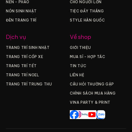
NẾN – PHÁO
CHO NGƯỜI LỚN
NÓN SINH NHẬT
TIỆC ĐẦY THÁNG
ĐÈN TRANG TRÍ
STYLE HÀN QUỐC
Dịch vụ
Về shop
TRANG TRÍ SINH NHẬT
GIỚI THIỆU
TRANG TRÍ CỐP XE
MUA SỈ – HỢP TÁC
TRANG TRÍ TẾT
TIN TỨC
TRANG TRÍ NOEL
LIÊN HỆ
TRANG TRÍ TRUNG THU
CÂU HỎI THƯỜNG GẶP
CHÍNH SÁCH MUA HÀNG
VINA PARTY & PRINT