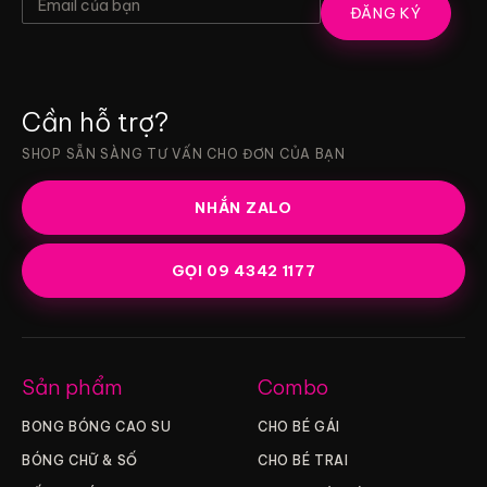
ĐĂNG KÝ
Cần hỗ trợ?
SHOP SẴN SÀNG TƯ VẤN CHO ĐƠN CỦA BẠN
NHẮN ZALO
GỌI 09 4342 1177
Sản phẩm
Combo
BONG BÓNG CAO SU
CHO BÉ GÁI
BÓNG CHỮ & SỐ
CHO BÉ TRAI