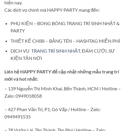
hiện nay.
Các dịch vụ chính mà HAPPY PARTY mang đến:
PHỤ KIỆN – BONG BÓNG TRANG TRÍ SINH NHẬT &
PARTY
THIẾT KẾ CHIBI – BẢNG TÊN – HASHTAG MIỄN PHÍ
DỊCH VỤ
TRANG TRÍ SINH NHẬT
, ĐÁM CƯỚI, SỰ
KIỆN TẬN NƠI
Liên hệ
HAPPY PARTY
để cập nhật những mẫu trang trí
mới và hot nhất:
– 139 Nguyễn Thị Minh Khai, Bến Thành, HCM / Hotline –
Zalo: 0949018058
– 427 Phan Văn Trị, P1, Gò Vấp / Hotline – Zalo:
0949491535
– 78 Vườn Lài, Tân Thành, Tân Phú/ Hotline – Zalo: