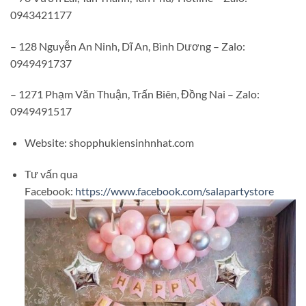
0943421177
– 128 Nguyễn An Ninh, Dĩ An, Bình Dương – Zalo:
0949491737
– 1271 Phạm Văn Thuận, Trấn Biên, Đồng Nai – Zalo:
0949491517
Website: shopphukiensinhnhat.com
Tư vấn qua
Facebook:
https://www.facebook.com/salapartystore