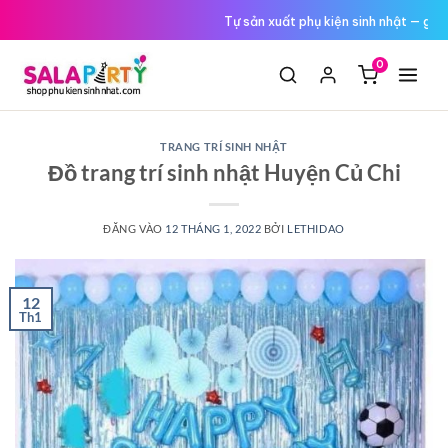
Tới
Đổi trả miễn phí nếu hàng lỗi
nội
dung
0
TRANG TRÍ SINH NHẬT
Đồ trang trí sinh nhật Huyện Củ Chi
ĐĂNG VÀO
12 THÁNG 1, 2022
BỞI
LETHIDAO
12
Th1