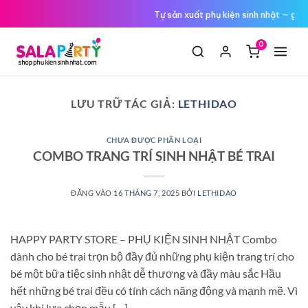
Tới
Tự sản xuất phụ kiện sinh nhật — giá
nội
dung
0
LƯU TRỮ TÁC GIẢ:
LETHIDAO
CHƯA ĐƯỢC PHÂN LOẠI
COMBO TRANG TRÍ SINH NHẬT BÉ TRAI
ĐĂNG VÀO
16 THÁNG 7, 2025
BỞI
LETHIDAO
HAPPY PARTY STORE – PHỤ KIỆN SINH NHẬT Combo
dành cho bé trai trọn bộ đầy đủ những phụ kiện trang trí cho
bé một bữa tiệc sinh nhật dễ thương và đầy màu sắc Hầu
hết những bé trai đều có tính cách năng động và mạnh mẽ. Vì
vậy khi lựa chọn mẫu […]