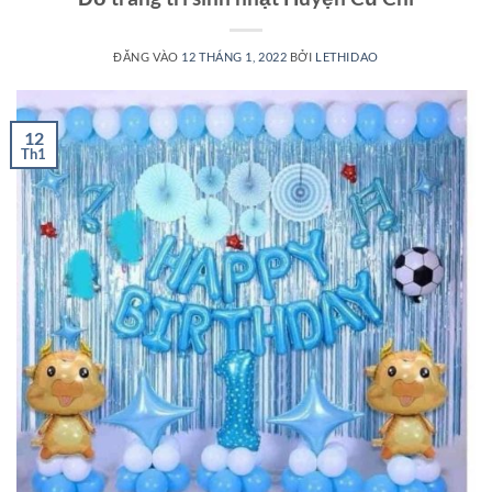
ĐĂNG VÀO
12 THÁNG 1, 2022
BỞI
LETHIDAO
12
Th1