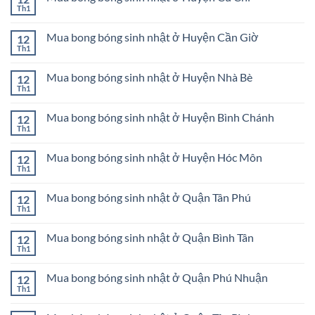
Giờ
sinh
ở
Th1
Không
nhật
Mua
có
Huyện
bong
bình
Củ
bóng
Mua bong bóng sinh nhật ở Huyện Cần Giờ
12
luận
Chi
sinh
ở
Th1
Không
nhật
Mua
có
ở
bong
bình
Quận
bóng
Mua bong bóng sinh nhật ở Huyện Nhà Bè
12
luận
Bình
sinh
ở
Th1
Thạnh
Không
nhật
Mua
có
ở
bong
bình
Huyện
bóng
Mua bong bóng sinh nhật ở Huyện Bình Chánh
12
luận
Củ
sinh
ở
Th1
Chi
Không
nhật
Mua
có
ở
bong
bình
Huyện
bóng
Mua bong bóng sinh nhật ở Huyện Hóc Môn
12
luận
Cần
sinh
ở
Th1
Giờ
Không
nhật
Mua
có
ở
bong
bình
Huyện
bóng
Mua bong bóng sinh nhật ở Quận Tân Phú
12
luận
Nhà
sinh
ở
Th1
Bè
Không
nhật
Mua
có
ở
bong
bình
Huyện
bóng
Mua bong bóng sinh nhật ở Quận Bình Tân
12
luận
Bình
sinh
ở
Th1
Chánh
Không
nhật
Mua
có
ở
bong
bình
Huyện
bóng
Mua bong bóng sinh nhật ở Quận Phú Nhuận
12
luận
Hóc
sinh
ở
Th1
Môn
Không
nhật
Mua
có
ở
bong
bình
Quận