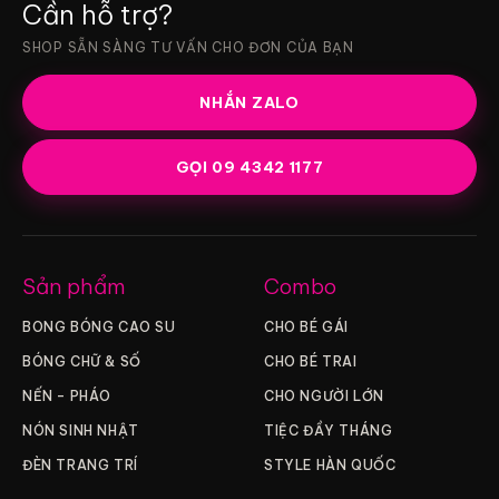
Cần hỗ trợ?
SHOP SẴN SÀNG TƯ VẤN CHO ĐƠN CỦA BẠN
NHẮN ZALO
GỌI 09 4342 1177
Sản phẩm
Combo
BONG BÓNG CAO SU
CHO BÉ GÁI
BÓNG CHỮ & SỐ
CHO BÉ TRAI
NẾN – PHÁO
CHO NGƯỜI LỚN
NÓN SINH NHẬT
TIỆC ĐẦY THÁNG
ĐÈN TRANG TRÍ
STYLE HÀN QUỐC