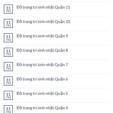
có
Quận
trang
bình
Bình
trí
Đồ trang trí sinh nhật Quận 11
11
luận
Thạnh
sinh
ở
Th1
Không
nhật
Đồ
có
Quận
trang
bình
Gò
trí
Đồ trang trí sinh nhật Quận 10
11
luận
Vấp
sinh
ở
Th1
Không
nhật
Đồ
có
Quận
trang
bình
12
trí
Đồ trang trí sinh nhật Quận 9
11
luận
sinh
ở
Th1
Không
nhật
Đồ
có
Quận
trang
bình
11
trí
Đồ trang trí sinh nhật Quận 8
11
luận
sinh
ở
Th1
Không
nhật
Đồ
có
Quận
trang
bình
10
trí
Đồ trang trí sinh nhật Quận 7
11
luận
sinh
ở
Th1
Không
nhật
Đồ
có
Quận
trang
bình
9
trí
Đồ trang trí sinh nhật Quận 6
11
luận
sinh
ở
Th1
Không
nhật
Đồ
có
Quận
trang
bình
8
trí
Đồ trang trí sinh nhật Quận 5
11
luận
sinh
ở
Th1
Không
nhật
Đồ
có
Quận
trang
bình
7
trí
Đồ trang trí sinh nhật Quận 4
11
luận
sinh
ở
Th1
Không