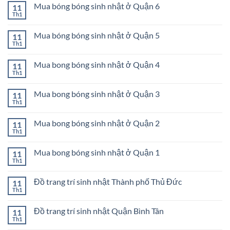
bình
Quận
bóng
Mua bóng bóng sinh nhật ở Quận 6
11
luận
9
sinh
ở
Th1
Không
nhật
Mua
có
ở
bong
bình
Quận
bóng
Mua bóng bóng sinh nhật ở Quận 5
11
luận
8
sinh
ở
Th1
Không
nhật
Mua
có
ở
bóng
bình
Quận
bóng
Mua bong bóng sinh nhật ở Quận 4
11
luận
7
sinh
ở
Th1
Không
nhật
Mua
có
ở
bóng
bình
Quận
bóng
Mua bong bóng sinh nhật ở Quận 3
11
luận
6
sinh
ở
Th1
Không
nhật
Mua
có
ở
bong
bình
Quận
bóng
Mua bong bóng sinh nhật ở Quận 2
11
luận
5
sinh
ở
Th1
Không
nhật
Mua
có
ở
bong
bình
Quận
bóng
Mua bong bóng sinh nhật ở Quận 1
11
luận
4
sinh
ở
Th1
Không
nhật
Mua
có
ở
bong
bình
Quận
bóng
Đồ trang trí sinh nhật Thành phố Thủ Đức
11
luận
3
sinh
ở
Th1
Không
nhật
Mua
có
ở
bong
bình
Quận
bóng
Đồ trang trí sinh nhật Quận Bình Tân
11
luận
2
sinh
ở
Th1
Không
nhật
Đồ
có
ở