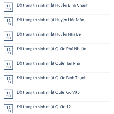
trang
bình
Quận
trí
Đồ trang trí sinh nhật Huyện Bình Chánh
11
luận
1
sinh
ở
Th1
Không
nhật
Đồ
có
Thành
trang
bình
phố
trí
Đồ trang trí sinh nhật Huyện Hóc Môn
11
luận
Thủ
sinh
ở
Th1
Đức
Không
nhật
Đồ
có
Quận
trang
bình
Bình
trí
Đồ trang trí sinh nhật Huyện Nhà Bè
11
luận
Tân
sinh
ở
Th1
Không
nhật
Đồ
có
Huyện
trang
bình
Bình
trí
Đồ trang trí sinh nhật Quận Phú Nhuận
11
luận
Chánh
sinh
ở
Th1
Không
nhật
Đồ
có
Huyện
trang
bình
Hóc
trí
Đồ trang trí sinh nhật Quận Tân Phú
11
luận
Môn
sinh
ở
Th1
Không
nhật
Đồ
có
Huyện
trang
bình
Nhà
trí
Đồ trang trí sinh nhật Quận Bình Thạnh
11
luận
Bè
sinh
ở
Th1
Không
nhật
Đồ
có
Quận
trang
bình
Phú
trí
Đồ trang trí sinh nhật Quận Gò Vấp
11
luận
Nhuận
sinh
ở
Th1
Không
nhật
Đồ
có
Quận
trang
bình
Tân
trí
Đồ trang trí sinh nhật Quận 12
11
luận
Phú
sinh
ở
Th1
Không
nhật
Đồ