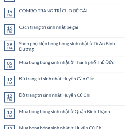
Không
có
bình
COMBO TRANG TRÍ CHO BÉ GÁI
16
luận
ở
Th7
Không
COMBO
có
TRANG
bình
TRÍ
Cách trang trí sinh nhật bé gái
16
luận
SINH
ở
Th7
Không
NHẬT
COMBO
có
BÉ
TRANG
bình
TRAI
TRÍ
Shop phụ kiện bong bóng sinh nhật ở Dĩ An Bình
29
luận
CHO
ở
Th4
Dương
BÉ
Cách
GÁI
Không
trang
có
trí
Mua bong bóng sinh nhật ở Thành phố Thủ Đức
06
bình
sinh
luận
nhật
Th6
Không
ở
bé
có
Shop
gái
bình
phụ
Đồ trang trí sinh nhật Huyện Cần Giờ
12
luận
kiện
ở
Th1
bong
Không
Mua
bóng
có
bong
sinh
bình
bóng
Đồ trang trí sinh nhật Huyện Củ Chi
12
nhật
luận
sinh
ở
Th1
ở
Không
nhật
Đồ
Dĩ
có
ở
trang
An
bình
Thành
trí
Mua bong bóng sinh nhật ở Quận Bình Thạnh
Bình
12
luận
phố
sinh
Dương
ở
Th1
Thủ
Không
nhật
Đồ
Đức
có
Huyện
trang
bình
Cần
trí
Mua bong bóng sinh nhật ở Huyện Củ Chi
12
luận