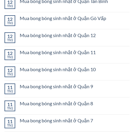
bóng
Mua bóng bóng sinh nhật ở Quận Tân Bình
12
luận
Tân
sinh
ở
Th1
Phú
Không
nhật
Mua
có
ở
bong
bình
Quận
bóng
Mua bong bóng sinh nhật ở Quận Gò Vấp
12
luận
Bình
sinh
ở
Th1
Tân
Không
nhật
Mua
có
ở
bóng
bình
Quận
bóng
Mua bóng bóng sinh nhật ở Quận 12
12
luận
Phú
sinh
ở
Th1
Nhuận
Không
nhật
Mua
có
ở
bong
bình
Quận
bóng
Mua bong bóng sinh nhật ở Quận 11
12
luận
Tân
sinh
ở
Th1
Bình
Không
nhật
Mua
có
ở
bóng
bình
Quận
bóng
Mua bong bóng sinh nhật ở Quận 10
12
luận
Gò
sinh
ở
Th1
Vấp
Không
nhật
Mua
có
ở
bong
bình
Quận
bóng
Mua bong bóng sinh nhật ở Quận 9
11
luận
12
sinh
ở
Th1
Không
nhật
Mua
có
ở
bong
bình
Quận
bóng
Mua bong bóng sinh nhật ở Quận 8
11
luận
11
sinh
ở
Th1
Không
nhật
Mua
có
ở
bong
bình
Quận
bóng
Mua bong bóng sinh nhật ở Quận 7
11
luận
10
sinh
ở
Th1
Không
nhật
Mua
có
ở
bong