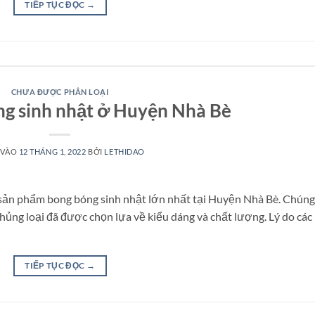
TIẾP TỤC ĐỌC
→
CHƯA ĐƯỢC PHÂN LOẠI
g sinh nhật ở Huyện Nhà Bè
 VÀO
12 THÁNG 1, 2022
BỞI
LETHIDAO
sản phẩm bong bóng sinh nhật lớn nhất tại Huyện Nhà Bè. Chúng
ng loại đã được chọn lựa về kiểu dáng và chất lượng. Lý do các
TIẾP TỤC ĐỌC
→