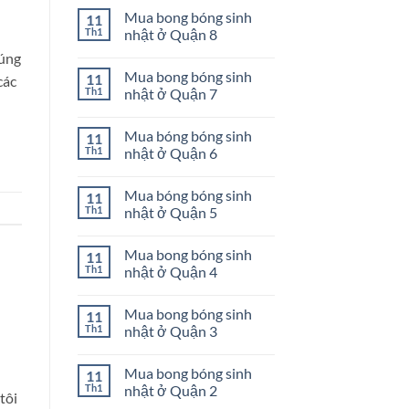
Quận
bong
có
Mua bong bóng sinh
11
11
bóng
bình
sinh
luận
Th1
nhật ở Quận 8
nhật
ở
ở
Mua
Không
húng
Quận
bong
có
Mua bong bóng sinh
11
10
bóng
bình
các
sinh
luận
Th1
nhật ở Quận 7
nhật
ở
ở
Mua
Không
Quận
bong
có
Mua bóng bóng sinh
11
9
bóng
bình
sinh
luận
Th1
nhật ở Quận 6
nhật
ở
ở
Mua
Không
Quận
bong
có
Mua bóng bóng sinh
11
8
bóng
bình
sinh
luận
Th1
nhật ở Quận 5
nhật
ở
ở
Mua
Không
Quận
bóng
có
Mua bong bóng sinh
11
7
bóng
bình
sinh
luận
Th1
nhật ở Quận 4
nhật
ở
ở
Mua
Không
Quận
bóng
có
Mua bong bóng sinh
11
6
bóng
bình
sinh
luận
Th1
nhật ở Quận 3
nhật
ở
ở
Mua
Không
Quận
bong
có
Mua bong bóng sinh
11
5
bóng
bình
sinh
luận
Th1
nhật ở Quận 2
tôi
nhật
ở
ở
Mua