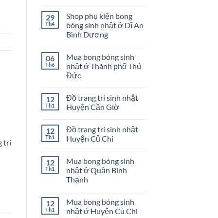
BÉ
COMBO
Không
TRAI
TRANG
có
Shop phụ kiện bong
29
TRÍ
bình
CHO
luận
Th4
bóng sinh nhật ở Dĩ An
BÉ
ở
Bình Dương
GÁI
Cách
trang
Không
trí
có
sinh
Mua bong bóng sinh
06
bình
nhật
luận
Th6
nhật ở Thành phố Thủ
bé
ở
gái
Đức
Shop
phụ
Không
kiện
có
bong
Đồ trang trí sinh nhật
12
bình
bóng
luận
Th1
Huyện Cần Giờ
sinh
ở
nhật
Mua
Không
ở
bong
có
Dĩ
Đồ trang trí sinh nhật
12
bóng
bình
An
sinh
luận
Th1
Huyện Củ Chi
Bình
trí
nhật
ở
Dương
ở
Đồ
Không
Thành
trang
có
Mua bong bóng sinh
12
phố
trí
bình
Thủ
sinh
luận
Th1
nhật ở Quận Bình
Đức
nhật
ở
Thạnh
Huyện
Đồ
Cần
trang
Không
Giờ
trí
có
sinh
Mua bong bóng sinh
12
bình
nhật
luận
Th1
nhật ở Huyện Củ Chi
Huyện
ở
Củ