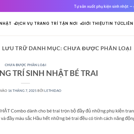
Tự sản xuất phụ kiện sinh nhật — 
 NHẬT
DỊCH VỤ TRANG TRÍ TẬN NƠI
GIỚI THIỆU
TIN TỨC
LIÊN
LƯU TRỮ DANH MỤC:
CHƯA ĐƯỢC PHÂN LOẠI
CHƯA ĐƯỢC PHÂN LOẠI
G TRÍ SINH NHẬT BÉ TRAI
 VÀO
16 THÁNG 7, 2025
BỞI
LETHIDAO
 Combo dành cho bé trai trọn bộ đầy đủ những phụ kiện tra
g và đầy màu sắc Hầu hết những bé trai đều có tính cách năng độn