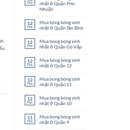
Môn
sinh
luận
Th1
nhật ở Quận Phú
nhật
ở
Nhuận
ở
Mua
Quận
bong
Không
Tân
bóng
có
Phú
sinh
Mua bóng bóng sinh
12
bình
nhật
luận
Th1
nhật ở Quận Tân Bình
ở
ở
Quận
Mua
Không
Bình
bong
có
Tân
nh
Mua bong bóng sinh
12
bóng
bình
sinh
luận
Th1
nhật ở Quận Gò Vấp
iểu
nhật
ở
ở
Mua
Không
Quận
bóng
có
Mua bóng bóng sinh
12
Phú
bóng
bình
Nhuận
sinh
luận
Th1
nhật ở Quận 12
nhật
ở
ở
Mua
Không
Quận
bong
có
Mua bong bóng sinh
12
Tân
bóng
bình
Bình
sinh
luận
Th1
nhật ở Quận 11
nhật
ở
ở
Mua
Không
Quận
bóng
có
Mua bong bóng sinh
12
Gò
bóng
bình
Vấp
sinh
luận
Th1
nhật ở Quận 10
nhật
ở
ở
Mua
Không
Quận
bong
có
Mua bong bóng sinh
11
12
bóng
bình
sinh
luận
Th1
nhật ở Quận 9
nhật
ở
ở
Mua
Không