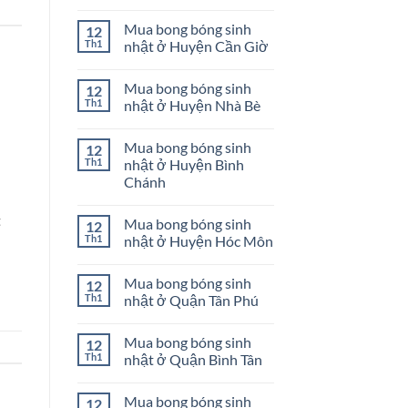
Mua
Không
Chi
bong
có
Mua bong bóng sinh
12
bóng
bình
sinh
luận
Th1
nhật ở Huyện Cần Giờ
nhật
ở
ở
Mua
Không
Quận
bong
có
Mua bong bóng sinh
12
Bình
bóng
bình
Thạnh
sinh
luận
Th1
nhật ở Huyện Nhà Bè
nhật
ở
ở
Mua
Không
Huyện
bong
có
Mua bong bóng sinh
12
Củ
bóng
bình
Chi
sinh
luận
Th1
nhật ở Huyện Bình
nhật
ở
Chánh
ở
Mua
Huyện
bong
Không
Cần
bóng
có
t
Giờ
sinh
Mua bong bóng sinh
12
bình
nhật
luận
Th1
nhật ở Huyện Hóc Môn
ở
ở
Huyện
Mua
Không
Nhà
bong
có
Bè
Mua bong bóng sinh
12
bóng
bình
sinh
luận
Th1
nhật ở Quận Tân Phú
nhật
ở
ở
Mua
Không
Huyện
bong
có
Mua bong bóng sinh
12
Bình
bóng
bình
Chánh
sinh
luận
Th1
nhật ở Quận Bình Tân
nhật
ở
ở
Mua
Không
Huyện
bong
có
Mua bong bóng sinh
12
Hóc
bóng
bình