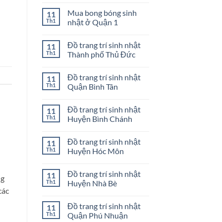
Không
Quận
bong
có
Mua bong bóng sinh
11
4
bóng
bình
sinh
luận
Th1
nhật ở Quận 1
nhật
ở
ở
Mua
Không
Quận
bong
có
Đồ trang trí sinh nhật
11
3
bóng
bình
sinh
luận
Th1
Thành phố Thủ Đức
nhật
ở
ở
Mua
Không
Quận
bong
có
Đồ trang trí sinh nhật
11
2
bóng
bình
sinh
luận
Th1
Quận Bình Tân
nhật
ở
ở
Đồ
Không
Quận
trang
có
Đồ trang trí sinh nhật
11
1
trí
bình
sinh
luận
Th1
Huyện Bình Chánh
nhật
ở
Thành
Đồ
Không
phố
trang
có
Đồ trang trí sinh nhật
11
Thủ
trí
bình
Đức
sinh
luận
Th1
Huyện Hóc Môn
nhật
ở
Quận
Đồ
Không
Bình
trang
có
Đồ trang trí sinh nhật
11
Tân
trí
bình
ng
sinh
luận
Th1
Huyện Nhà Bè
nhật
ở
các
Huyện
Đồ
Không
Bình
trang
có
Đồ trang trí sinh nhật
11
Chánh
trí
bình
sinh
luận
Th1
Quận Phú Nhuận
nhật
ở