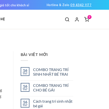
Hotline & Zalo
09 4342 1177
giá tốt cho khách sỉ
0
 HỆ
BÀI VIẾT MỚI
COMBO TRANG TRÍ
16
Th7
SINH NHẬT BÉ TRAI
Không
có
COMBO TRANG TRÍ
16
bình
luận
Th7
CHO BÉ GÁI
ng
ở
COMBO
Không
g
TRANG
có
Cách trang trí sinh nhật
16
TRÍ
bình
SINH
luận
Th7
bé gái
NHẬT
ở