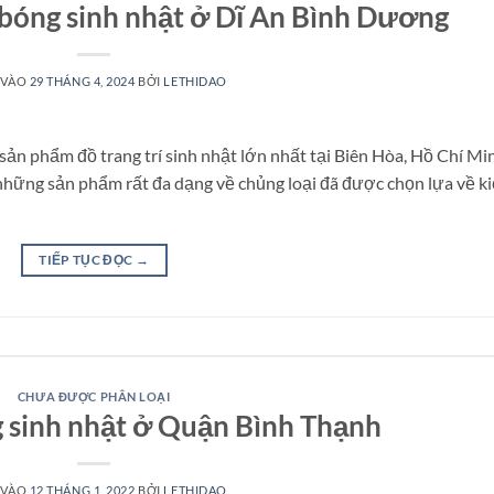
bóng sinh nhật ở Dĩ An Bình Dương
 VÀO
29 THÁNG 4, 2024
BỞI
LETHIDAO
ản phẩm đồ trang trí sinh nhật lớn nhất tại Biên Hòa, Hồ Chí Mi
hững sản phẩm rất đa dạng về chủng loại đã được chọn lựa về k
TIẾP TỤC ĐỌC
→
CHƯA ĐƯỢC PHÂN LOẠI
 sinh nhật ở Quận Bình Thạnh
 VÀO
12 THÁNG 1, 2022
BỞI
LETHIDAO