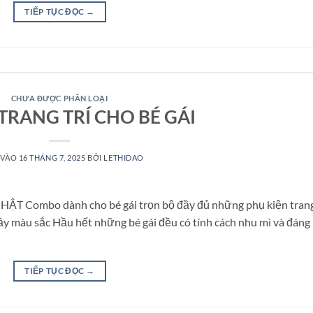
TIẾP TỤC ĐỌC
→
CHƯA ĐƯỢC PHÂN LOẠI
RANG TRÍ CHO BÉ GÁI
 VÀO
16 THÁNG 7, 2025
BỞI
LETHIDAO
 Combo dành cho bé gái trọn bộ đầy đủ những phụ kiện trang 
đầy màu sắc Hầu hết những bé gái đều có tính cách nhu mì và đáng
TIẾP TỤC ĐỌC
→