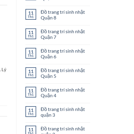
nhật
ở
Quận
Đồ
Không
11
trang
có
Đồ trang trí sinh nhật
11
trí
bình
sinh
luận
Th1
Quận 8
nhật
ở
Quận
Đồ
Không
10
trang
có
Đồ trang trí sinh nhật
11
trí
bình
sinh
luận
Th1
Quận 7
nhật
ở
Quận
Đồ
Không
9
trang
có
Đồ trang trí sinh nhật
11
trí
bình
sinh
luận
Th1
Quận 6
nhật
ở
Quận
Đồ
Không
8
trang
có
 Lý
Đồ trang trí sinh nhật
11
trí
bình
sinh
luận
Th1
Quận 5
nhật
ở
Quận
Đồ
Không
7
trang
có
Đồ trang trí sinh nhật
11
trí
bình
sinh
luận
Th1
Quận 4
nhật
ở
Quận
Đồ
Không
6
trang
có
Đồ trang trí sinh nhật
11
trí
bình
sinh
luận
Th1
quận 3
nhật
ở
Quận
Đồ
Không
5
trang
có
Đồ trang trí sinh nhật
11
trí
bình
sinh
luận
Th1