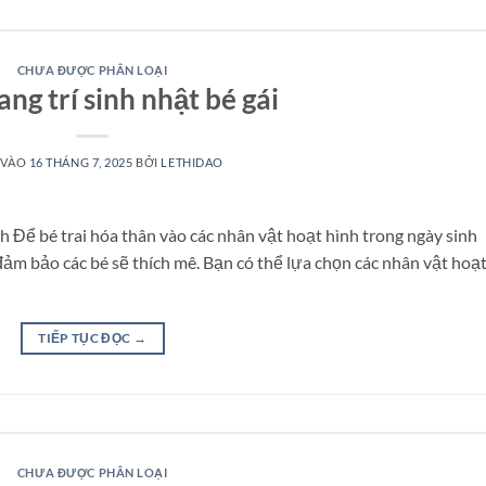
CHƯA ĐƯỢC PHÂN LOẠI
ang trí sinh nhật bé gái
 VÀO
16 THÁNG 7, 2025
BỞI
LETHIDAO
nh Để bé trai hóa thân vào các nhân vật hoạt hình trong ngày sinh
đảm bảo các bé sẽ thích mê. Bạn có thể lựa chọn các nhân vật hoạ
TIẾP TỤC ĐỌC
→
CHƯA ĐƯỢC PHÂN LOẠI