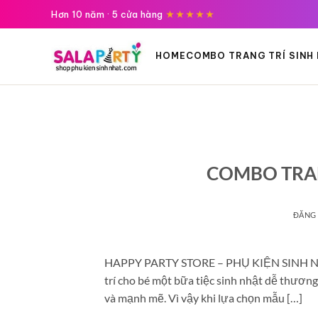
Tới
Hơn 10 năm · 5 cửa hàng
★★★★★
nội
dung
HOME
COMBO TRANG TRÍ SINH
COMBO TRAN
ĐĂNG
HAPPY PARTY STORE – PHỤ KIỆN SINH NHẬT
trí cho bé một bữa tiệc sinh nhật dễ thươn
và mạnh mẽ. Vì vậy khi lựa chọn mẫu […]