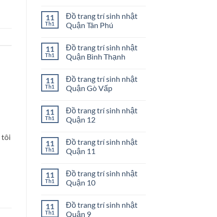
Huyện
Đồ
Không
Hóc
trang
có
Đồ trang trí sinh nhật
11
Môn
trí
bình
sinh
luận
Th1
Quận Tân Phú
nhật
ở
Huyện
Đồ
Không
Nhà
trang
có
Đồ trang trí sinh nhật
11
Bè
trí
bình
sinh
luận
Th1
Quận Bình Thạnh
nhật
ở
Quận
Đồ
Không
Phú
trang
có
Đồ trang trí sinh nhật
11
Nhuận
trí
bình
sinh
luận
Th1
Quận Gò Vấp
nhật
ở
Quận
Đồ
Không
Tân
trang
có
Đồ trang trí sinh nhật
11
Phú
trí
bình
sinh
luận
Th1
Quận 12
nhật
ở
Quận
Đồ
Không
Bình
trang
 tôi
có
Đồ trang trí sinh nhật
11
Thạnh
trí
bình
sinh
luận
Th1
Quận 11
nhật
ở
Quận
Đồ
Không
Gò
trang
có
Đồ trang trí sinh nhật
11
Vấp
trí
bình
sinh
luận
Th1
Quận 10
nhật
ở
Quận
Đồ
Không
12
trang
có
Đồ trang trí sinh nhật
11
trí
bình
sinh
luận
Th1
Quận 9