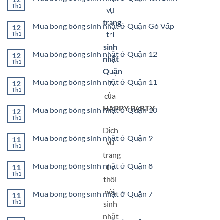
Tân
sinh
ở
Th1
Phú
vụ
Không
nhật
Mua
có
ở
bong
trang
bình
Quận
bóng
Mua bong bóng sinh nhật ở Quận Gò Vấp
12
luận
Bình
sinh
trí
ở
Th1
Tân
Không
nhật
Mua
có
ở
sinh
bóng
bình
Quận
bóng
Mua bóng bóng sinh nhật ở Quận 12
12
luận
Phú
nhật
sinh
ở
Th1
Nhuận
Không
nhật
Mua
Quận
có
ở
bong
bình
Quận
bóng
Mua bong bóng sinh nhật ở Quận 11
7
12
luận
Tân
sinh
ở
Th1
Bình
Không
nhật
của
Mua
có
ở
bóng
bình
Quận
HAPPY PARTY
bóng
Mua bong bóng sinh nhật ở Quận 10
12
luận
Gò
sinh
ở
Th1
Vấp
Không
nhật
Mua
có
ở
Dịch
bong
bình
Quận
bóng
Mua bong bóng sinh nhật ở Quận 9
11
luận
12
vụ
sinh
ở
Th1
Không
nhật
Mua
trang
có
ở
bong
bình
Quận
bóng
Mua bong bóng sinh nhật ở Quận 8
trí
11
luận
11
sinh
ở
Th1
Không
nhật
thôi
Mua
có
ở
bong
bình
Quận
nôi,
bóng
Mua bong bóng sinh nhật ở Quận 7
11
luận
10
sinh
ở
Th1
sinh
Không
nhật
Mua
có
ở
bong
nhật
bình
Quận