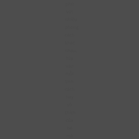
phú
với
nhiều
phong
cách
khác
nhau,
tùy
vào
mỗi
tính
cách
hay
sở
thích
của
bé
mà