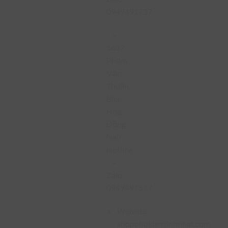
0949491737
–
1627
Phạm
Văn
Thuân,
Biên
Hòa,
Đồng
Nai/
Hotline
–
Zalo:
0949491517
Website:
shopphukiensinhnhat.com