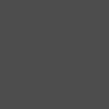
ngọt
cũng
mang
màu
hồng
phấn
dịu
ngọt,
…
sẽ
làm
nao
lòng
tất
cả
những
ai
nhìn