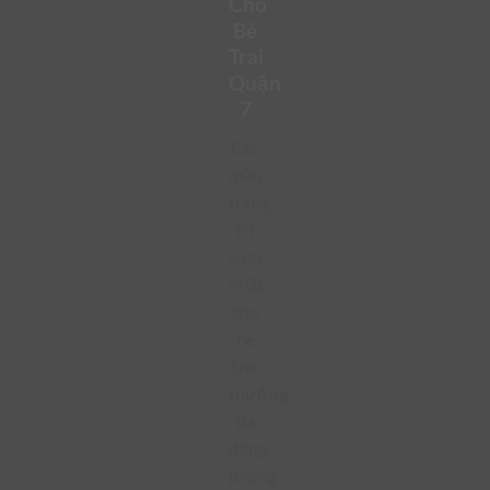
Cho
Bé
Trai
Quận
7
Các
mẫu
trang
trí
sinh
nhật
cho
bé
trai
thường
đa
dạng,
phong