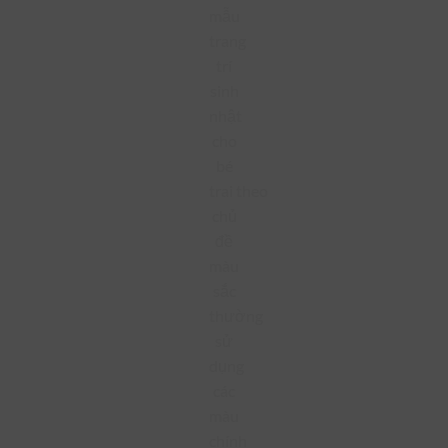
mẫu
trang
trí
sinh
nhật
cho
bé
trai theo
chủ
đề
màu
sắc
thường
sử
dụng
các
màu
chính