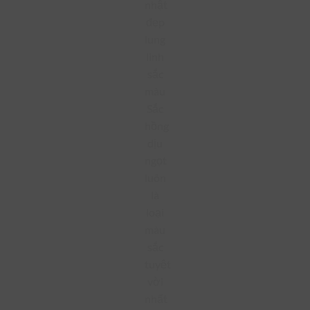
nhật
đẹp
lung
linh
sắc
màu
Sắc
hồng
dịu
ngọt
luôn
là
loại
màu
sắc
tuyệt
vời
nhất