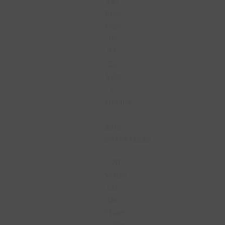
427
Phan
Văn
Trị,
P1,
Gò
Vấp
/
Hotline
–
Zalo:
0949491535
– 78
Vườn
Lài,
Tân
Thành,
Q.Tân