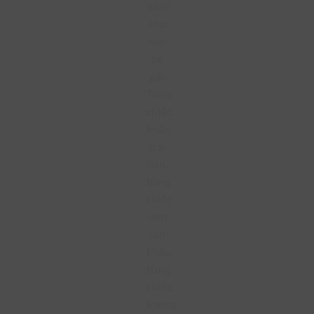
dành
cho
mọi
bé
gái.
Từng
chiếc
khăn
trải
bàn,
từng
chiếc
rèm
sân
khấu,
từng
chiếc
khung