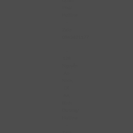
Phú/
Hotline
–
Zalo:
0943421177
–
128
Nguyễn
An
Ninh,
Dĩ
An,
Bình
Dương/
Hotline
–
Zalo: