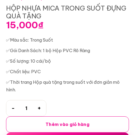
HỘP NHỰA MICA TRONG SUỐT ĐỰNG
QUÀ TẶNG
15,000
₫
✅Màu sắc: Trong Suốt
✅Gói Danh Sách: 1 bộ Hộp PVC Rõ Ràng
✅Số lượng: 10 cái/bộ
✅Chất liệu: PVC
✅Thời trang Hộp quà tặng trong suốt với đơn giản mô
hình.
HỘP NHỰA MICA TRONG SUỐT ĐỰNG QUÀ TẶNG số lượng
Thêm vào giỏ hàng