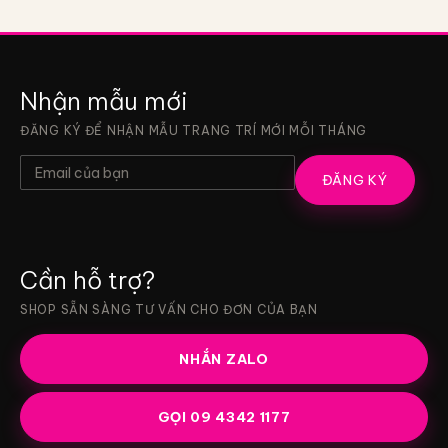
Nhận mẫu mới
ĐĂNG KÝ ĐỂ NHẬN MẪU TRANG TRÍ MỚI MỖI THÁNG
ĐĂNG KÝ
Cần hỗ trợ?
SHOP SẴN SÀNG TƯ VẤN CHO ĐƠN CỦA BẠN
NHẮN ZALO
GỌI 09 4342 1177