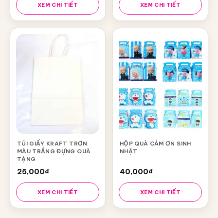
XEM CHI TIẾT
XEM CHI TIẾT
TÚI GIẤY KRAFT TRƠN
HỘP QUÀ CẢM ƠN SINH
MÀU TRẮNG ĐỰNG QUÀ
NHẬT
TẶNG
25,000
₫
40,000
₫
XEM CHI TIẾT
XEM CHI TIẾT