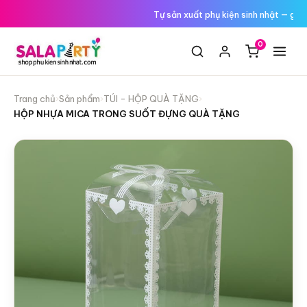
Tới
Tự sản xuất phụ kiện sinh nhật — giá
nội
dung
0
Trang chủ
›
Sản phẩm
›
TÚI - HỘP QUÀ TẶNG
›
HỘP NHỰA MICA TRONG SUỐT ĐỰNG QUÀ TẶNG