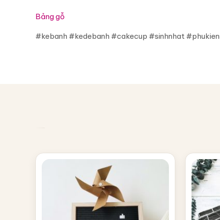
Bảng gỗ
#kebanh #kedebanh #cakecup #sinhnhat #phukiens