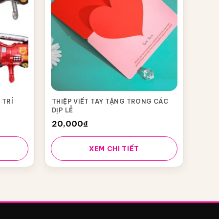
 TRÍ
THIỆP VIẾT TAY TẶNG TRONG CÁC
DỊP LỄ
20,000
₫
XEM CHI TIẾT