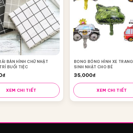
RẢI BÀN HÌNH CHỮ NHẬT
BONG BÓNG HÌNH XE TRANG
RÍ BUỔI TIỆC
SINH NHẬT CHO BÉ
0
₫
35,000
₫
XEM CHI TIẾT
XEM CHI TIẾT