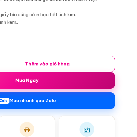
iấy bìa cứng có in họa tiết ánh kim.
nh kem..
Thêm vào giỏ hàng
G GIẤY số lượng
Mua Ngay
Mua nhanh qua Zalo
Zalo