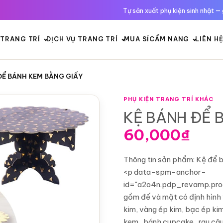
Tự sản xuất phụ kiện sinh nhật — 
TRANG TRÍ
DỊCH VỤ TRANG TRÍ
MUA SỈ
CẨM NANG
LIÊN H
ĐỂ BÁNH KEM BẰNG GIẤY
PHỤ KIỆN TRANG TRÍ KHÁC
KỆ BÁNH ĐỂ 
60,000
₫
Thông tin sản phẩm: Kệ để b
<p data-spm-anchor-
id="a2o4n.pdp_revamp.prod
gồm đế và mặt có định hình 
kim, vàng ép kim, bạc ép ki
kem , bánh cupcake , rau câu 