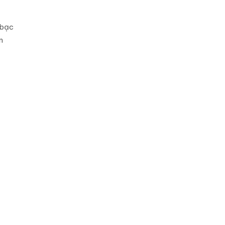
 bạc
n