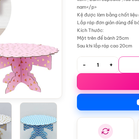
nam</p>
Kệ được làm bằng chất liệu g
Lắp ráp đơn giản dùng để bá
Kích Thước:
Mặt trên để bánh 25cm
Sau khi lắp ráp cao 20cm
KỆ BÁNH ĐỂ BÁNH KEM BẰN