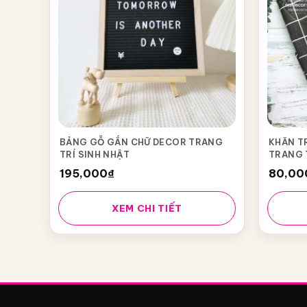
BẢNG GỖ GẮN CHỮ DECOR TRANG
KHĂN T
TRÍ SINH NHẬT
TRANG T
195,000
₫
80,00
XEM CHI TIẾT