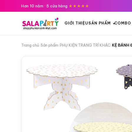
Tới
Hơn 10 năm · 5 cửa hàng
★★★★★
nội
dung
GIỚI THIỆU
SẢN PHẨM
COMBO 
Trang chủ
›
Sản phẩm
›
PHỤ KIỆN TRANG TRÍ KHÁC
›
KỆ BÁNH 