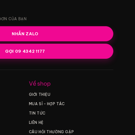
ĐƠN CỦA BẠN
NHẮN ZALO
GỌI 09 4342 1177
Về shop
GIỚI THIỆU
MUA SỈ – HỢP TÁC
TIN TỨC
LIÊN HỆ
CÂU HỎI THƯỜNG GẶP