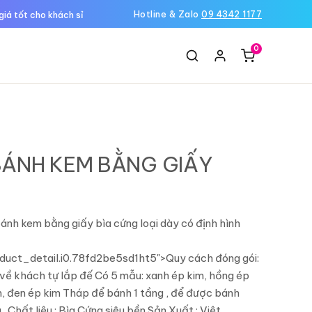
Hotline & Zalo
09 4342 1177
giá tốt cho khách sỉ
0
Ệ
BÁNH KEM BẰNG GIẤY
ánh kem bằng giấy bìa cứng loại dày có định hình
uct_detail.i0.78fd2be5sd1ht5">Quy cách đóng gói:
về khách tự lắp đế Có 5 mẫu: xanh ép kim, hồng ép
m, đen ép kim Tháp để bánh 1 tầng , để được bánh
. Chất liệu : Bìa Cứng siêu bền Sản Xuất : Việt