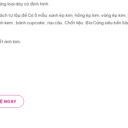
ng loại dày có định hình
ách tự lắp đế Có 5 mẫu: xanh ép kim, hồng ép kim, vàng ép kim,
 kem , bánh cupcake , rau câu . Chất liệu : Bìa Cứng siêu bền Sả
ết ánh kim.
HỆ NGAY