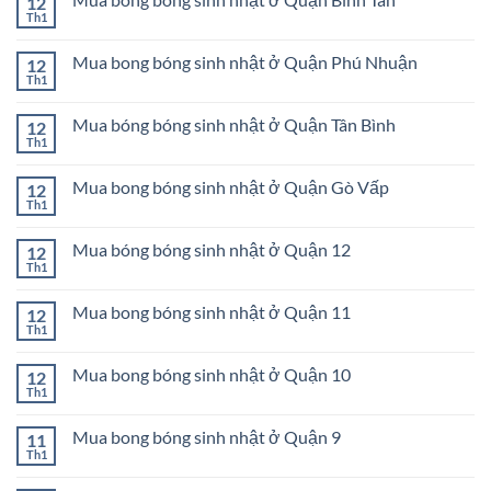
12
luận
Bình
sinh
ở
Th1
Chánh
Không
nhật
Mua
có
ở
bong
bình
Huyện
bóng
Mua bong bóng sinh nhật ở Quận Phú Nhuận
12
luận
Hóc
sinh
ở
Th1
Môn
Không
nhật
Mua
có
ở
bong
bình
Quận
bóng
Mua bóng bóng sinh nhật ở Quận Tân Bình
12
luận
Tân
sinh
ở
Th1
Phú
Không
nhật
Mua
có
ở
bong
bình
Quận
bóng
Mua bong bóng sinh nhật ở Quận Gò Vấp
12
luận
Bình
sinh
ở
Th1
Tân
Không
nhật
Mua
có
ở
bóng
bình
Quận
bóng
Mua bóng bóng sinh nhật ở Quận 12
12
luận
Phú
sinh
ở
Th1
Nhuận
Không
nhật
Mua
có
ở
bong
bình
Quận
bóng
Mua bong bóng sinh nhật ở Quận 11
12
luận
Tân
sinh
ở
Th1
Bình
Không
nhật
Mua
có
ở
bóng
bình
Quận
bóng
Mua bong bóng sinh nhật ở Quận 10
12
luận
Gò
sinh
ở
Th1
Vấp
Không
nhật
Mua
có
ở
bong
bình
Quận
bóng
Mua bong bóng sinh nhật ở Quận 9
11
luận
12
sinh
ở
Th1
Không
nhật
Mua
có
ở
bong
bình
Quận