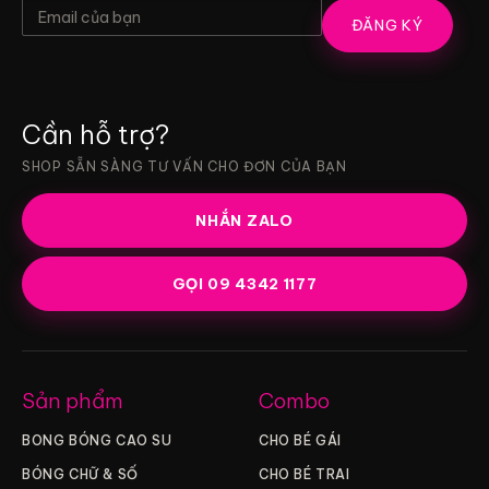
ĐĂNG KÝ
Cần hỗ trợ?
SHOP SẴN SÀNG TƯ VẤN CHO ĐƠN CỦA BẠN
NHẮN ZALO
GỌI 09 4342 1177
Sản phẩm
Combo
BONG BÓNG CAO SU
CHO BÉ GÁI
BÓNG CHỮ & SỐ
CHO BÉ TRAI