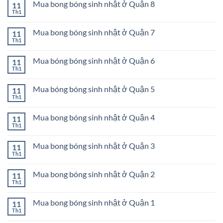
bóng
Mua bong bóng sinh nhật ở Quận 8
11
luận
11
sinh
ở
Th1
Không
nhật
Mua
có
ở
bong
bình
Quận
bóng
Mua bong bóng sinh nhật ở Quận 7
11
luận
10
sinh
ở
Th1
Không
nhật
Mua
có
ở
bong
bình
Quận
bóng
Mua bóng bóng sinh nhật ở Quận 6
11
luận
9
sinh
ở
Th1
Không
nhật
Mua
có
ở
bong
bình
Quận
bóng
Mua bóng bóng sinh nhật ở Quận 5
11
luận
8
sinh
ở
Th1
Không
nhật
Mua
có
ở
bóng
bình
Quận
bóng
Mua bong bóng sinh nhật ở Quận 4
11
luận
7
sinh
ở
Th1
Không
nhật
Mua
có
ở
bóng
bình
Quận
bóng
Mua bong bóng sinh nhật ở Quận 3
11
luận
6
sinh
ở
Th1
Không
nhật
Mua
có
ở
bong
bình
Quận
bóng
Mua bong bóng sinh nhật ở Quận 2
11
luận
5
sinh
ở
Th1
Không
nhật
Mua
có
ở
bong
bình
Quận
bóng
Mua bong bóng sinh nhật ở Quận 1
11
luận
4
sinh
ở
Th1
Không
nhật
Mua
có
ở
bong