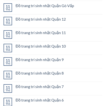
có
Quận
trang
bình
Phú
trí
Đồ trang trí sinh nhật Quận Gò Vấp
11
luận
Nhuận
sinh
ở
Th1
Không
nhật
Đồ
có
Quận
trang
bình
Tân
trí
Đồ trang trí sinh nhật Quận 12
11
luận
Phú
sinh
ở
Th1
Không
nhật
Đồ
có
Quận
trang
bình
Bình
trí
Đồ trang trí sinh nhật Quận 11
11
luận
Thạnh
sinh
ở
Th1
Không
nhật
Đồ
có
Quận
trang
bình
Gò
trí
Đồ trang trí sinh nhật Quận 10
11
luận
Vấp
sinh
ở
Th1
Không
nhật
Đồ
có
Quận
trang
bình
12
trí
Đồ trang trí sinh nhật Quận 9
11
luận
sinh
ở
Th1
Không
nhật
Đồ
có
Quận
trang
bình
11
trí
Đồ trang trí sinh nhật Quận 8
11
luận
sinh
ở
Th1
Không
nhật
Đồ
có
Quận
trang
bình
10
trí
Đồ trang trí sinh nhật Quận 7
11
luận
sinh
ở
Th1
Không
nhật
Đồ
có
Quận
trang
bình
9
trí
Đồ trang trí sinh nhật Quận 6
11
luận
sinh
ở
Th1
Không
nhật