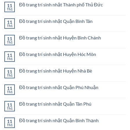
bình
Quận
bóng
Đồ trang trí sinh nhật Thành phố Thủ Đức
11
luận
3
sinh
ở
Th1
Không
nhật
Mua
có
ở
bong
bình
Quận
bóng
Đồ trang trí sinh nhật Quận Bình Tân
11
luận
2
sinh
ở
Th1
Không
nhật
Đồ
có
ở
trang
bình
Quận
trí
Đồ trang trí sinh nhật Huyện Bình Chánh
11
luận
1
sinh
ở
Th1
Không
nhật
Đồ
có
Thành
trang
bình
phố
trí
Đồ trang trí sinh nhật Huyện Hóc Môn
11
luận
Thủ
sinh
ở
Th1
Đức
Không
nhật
Đồ
có
Quận
trang
bình
Bình
trí
Đồ trang trí sinh nhật Huyện Nhà Bè
11
luận
Tân
sinh
ở
Th1
Không
nhật
Đồ
có
Huyện
trang
bình
Bình
trí
Đồ trang trí sinh nhật Quận Phú Nhuận
11
luận
Chánh
sinh
ở
Th1
Không
nhật
Đồ
có
Huyện
trang
bình
Hóc
trí
Đồ trang trí sinh nhật Quận Tân Phú
11
luận
Môn
sinh
ở
Th1
Không
nhật
Đồ
có
Huyện
trang
bình
Nhà
trí
Đồ trang trí sinh nhật Quận Bình Thạnh
11
luận
Bè
sinh
ở
Th1
Không
nhật
Đồ