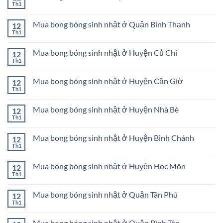
sinh
ở
Th1
ở
Không
nhật
Đồ
Dĩ
có
ở
trang
An
bình
Thành
trí
Mua bong bóng sinh nhật ở Quận Bình Thạnh
Bình
12
luận
phố
sinh
Dương
ở
Th1
Thủ
Không
nhật
Đồ
Đức
có
Huyện
trang
bình
Cần
trí
Mua bong bóng sinh nhật ở Huyện Củ Chi
12
luận
Giờ
sinh
ở
Th1
Không
nhật
Mua
có
Huyện
bong
bình
Củ
bóng
Mua bong bóng sinh nhật ở Huyện Cần Giờ
12
luận
Chi
sinh
ở
Th1
Không
nhật
Mua
có
ở
bong
bình
Quận
bóng
Mua bong bóng sinh nhật ở Huyện Nhà Bè
12
luận
Bình
sinh
ở
Th1
Thạnh
Không
nhật
Mua
có
ở
bong
bình
Huyện
bóng
Mua bong bóng sinh nhật ở Huyện Bình Chánh
12
luận
Củ
sinh
ở
Th1
Chi
Không
nhật
Mua
có
ở
bong
bình
Huyện
bóng
Mua bong bóng sinh nhật ở Huyện Hóc Môn
12
luận
Cần
sinh
ở
Th1
Giờ
Không
nhật
Mua
có
ở
bong
bình
Huyện
bóng
Mua bong bóng sinh nhật ở Quận Tân Phú
12
luận
Nhà
sinh
ở
Th1
Bè
Không
nhật
Mua
có
ở
bong
bình
Huyện
bóng
Mua bong bóng sinh nhật ở Quận Bình Tân