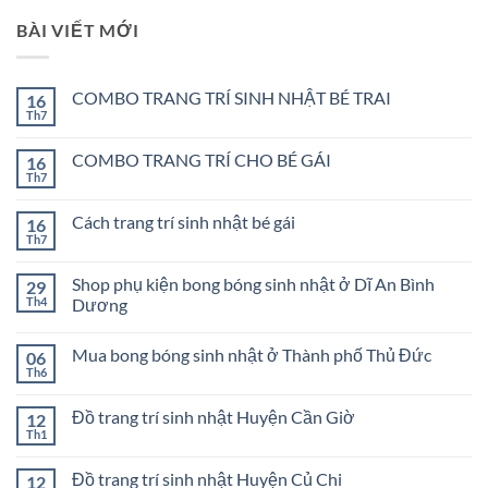
BÀI VIẾT MỚI
COMBO TRANG TRÍ SINH NHẬT BÉ TRAI
16
Th7
Không
có
bình
COMBO TRANG TRÍ CHO BÉ GÁI
16
luận
ở
Th7
Không
COMBO
có
TRANG
bình
TRÍ
Cách trang trí sinh nhật bé gái
16
luận
SINH
ở
Th7
Không
NHẬT
COMBO
có
BÉ
TRANG
bình
TRAI
TRÍ
Shop phụ kiện bong bóng sinh nhật ở Dĩ An Bình
29
luận
CHO
ở
Th4
Dương
BÉ
Cách
GÁI
Không
trang
có
trí
Mua bong bóng sinh nhật ở Thành phố Thủ Đức
06
bình
sinh
luận
nhật
Th6
Không
ở
bé
có
Shop
gái
bình
phụ
Đồ trang trí sinh nhật Huyện Cần Giờ
12
luận
kiện
ở
Th1
bong
Không
Mua
bóng
có
bong
sinh
bình
bóng
Đồ trang trí sinh nhật Huyện Củ Chi
12
nhật
luận