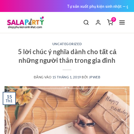
Tới
Tự sản xuất phụ kiện sinh nhật — giá
nội
dung
0
UNCATEGORIZED
5 lời chúc ý nghĩa dành cho tất cả
những người thân trong gia đình
ĐĂNG VÀO
15 THÁNG 1, 2019
BỞI
JPWEB
15
Th1