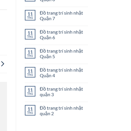
nhật
ở
Quận
Đồ
Không
10
trang
có
Đồ trang trí sinh nhật
11
trí
bình
sinh
luận
Th1
Quận 7
nhật
ở
Quận
Đồ
Không
9
trang
có
Đồ trang trí sinh nhật
11
trí
bình
sinh
luận
Th1
Quận 6
nhật
ở
Quận
Đồ
Không
8
trang
có
Đồ trang trí sinh nhật
11
trí
bình
sinh
luận
Th1
Quận 5
nhật
ở
Quận
Đồ
Không
7
trang
có
Đồ trang trí sinh nhật
11
trí
bình
sinh
luận
Th1
Quận 4
nhật
ở
Quận
Đồ
Không
6
trang
có
Đồ trang trí sinh nhật
11
trí
bình
sinh
luận
Th1
quận 3
nhật
ở
Quận
Đồ
Không
5
trang
có
Đồ trang trí sinh nhật
11
trí
bình
sinh
luận
Th1
quận 2
nhật
ở
Quận
Đồ
Không
4
trang
có
trí
bình
sinh
luận