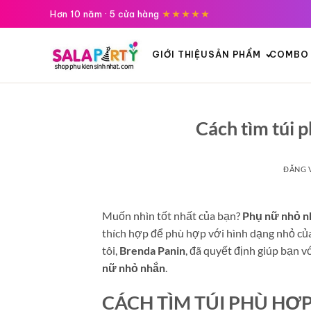
Tới
Hơn 10 năm · 5 cửa hàng
★★★★★
nội
dung
GIỚI THIỆU
SẢN PHẨM
COMBO 
Cách tìm túi 
ĐĂNG 
Muốn nhìn tốt nhất của bạn?
Phụ nữ nhỏ n
thích hợp để phù hợp với hình dạng nhỏ c
tôi,
Brenda Panin
, đã quyết định giúp bạn 
nữ nhỏ nhắn
.
CÁCH TÌM TÚI PHÙ HỢ