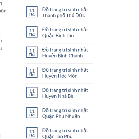
ở
Mua
Không
ển
Quận
bong
có
Đồ trang trí sinh nhật
11
3
bóng
bình
uôn
sinh
luận
Th1
Thành phố Thủ Đức
nhật
ở
ở
Mua
Không
Quận
bong
có
Đồ trang trí sinh nhật
11
2
bóng
bình
,
sinh
luận
Th1
Quận Bình Tân
nhật
ở
h
ở
Đồ
Không
Quận
trang
có
u
Đồ trang trí sinh nhật
11
1
trí
bình
sinh
luận
Th1
Huyện Bình Chánh
nhật
ở
Thành
Đồ
Không
phố
trang
có
Đồ trang trí sinh nhật
11
Thủ
trí
bình
Đức
sinh
luận
Th1
Huyện Hóc Môn
nhật
ở
Quận
Đồ
Không
Bình
trang
có
Đồ trang trí sinh nhật
11
Tân
trí
bình
sinh
luận
Th1
Huyện Nhà Bè
nhật
ở
Huyện
Đồ
Không
Bình
trang
có
Đồ trang trí sinh nhật
11
Chánh
trí
bình
sinh
luận
Th1
Quận Phú Nhuận
nhật
ở
Huyện
Đồ
Không
Hóc
trang
có
Đồ trang trí sinh nhật
11
Môn
trí
bình
sinh
luận
i
Th1
Quận Tân Phú
nhật
ở