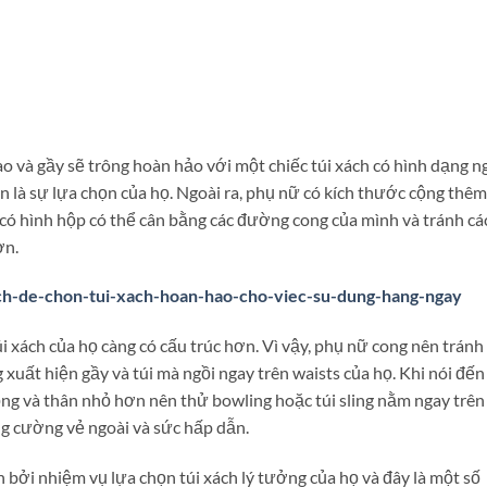
 và gầy sẽ trông hoàn hảo với một chiếc túi xách có hình dạng n
ôn là sự lựa chọn của họ. Ngoài ra, phụ nữ có kích thước cộng thêm
 có hình hộp có thể cân bằng các đường cong của mình và tránh cá
ơn.
cach-de-chon-tui-xach-hoan-hao-cho-viec-su-dung-hang-ngay
i xách của họ càng có cấu trúc hơn. Vì vậy, phụ nữ cong nên tránh 
 xuất hiện gầy và túi mà ngồi ngay trên waists của họ. Khi nói đến
ng và thân nhỏ hơn nên thử bowling hoặc túi sling nằm ngay trên
g cường vẻ ngoài và sức hấp dẫn.
bởi nhiệm vụ lựa chọn túi xách lý tưởng của họ và đây là một số