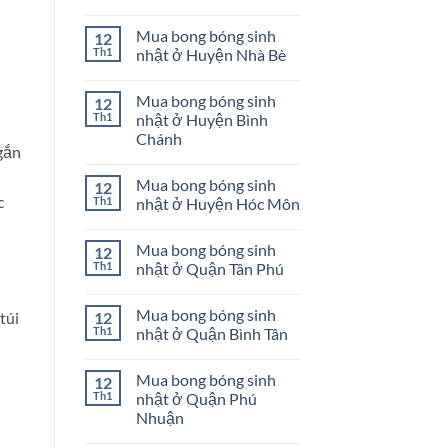
ở
Mua
Không
Quận
bong
có
Mua bong bóng sinh
12
Bình
bóng
bình
Thạnh
sinh
luận
Th1
nhật ở Huyện Nhà Bè
nhật
ở
ở
Mua
Không
Huyện
bong
có
Mua bong bóng sinh
12
Củ
bóng
bình
Chi
sinh
luận
Th1
nhật ở Huyện Bình
nhật
ở
Chánh
ở
Mua
gắn
Huyện
bong
Không
Cần
bóng
có
Giờ
sinh
Mua bong bóng sinh
12
bình
nhật
luận
c
Th1
nhật ở Huyện Hóc Môn
ở
ở
Huyện
Mua
Không
Nhà
bong
có
Bè
Mua bong bóng sinh
12
bóng
bình
sinh
luận
Th1
nhật ở Quận Tân Phú
nhật
ở
ở
Mua
Không
Huyện
bong
có
Mua bong bóng sinh
12
Bình
bóng
túi
bình
Chánh
sinh
luận
Th1
nhật ở Quận Bình Tân
nhật
ở
ở
Mua
Không
Huyện
bong
có
Mua bong bóng sinh
12
Hóc
bóng
bình
Môn
sinh
luận
Th1
nhật ở Quận Phú
nhật
ở
Nhuận
ở
Mua
Quận
bong
Không
Tân
bóng