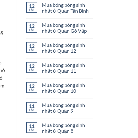
có
Phú
sinh
Mua bóng bóng sinh
12
bình
nhật
luận
Th1
nhật ở Quận Tân Bình
ở
ở
Quận
Mua
Không
Bình
bong
có
Tân
Mua bong bóng sinh
12
bóng
bình
sinh
luận
Th1
nhật ở Quận Gò Vấp
hể
nhật
ở
ở
Mua
Không
Quận
bóng
có
Mua bóng bóng sinh
12
Phú
bóng
bình
Nhuận
sinh
luận
Th1
nhật ở Quận 12
nhật
ở
ở
Mua
Không
Quận
bong
có
o
Mua bong bóng sinh
12
Tân
bóng
bình
Bình
sinh
luận
nhỏ
Th1
nhật ở Quận 11
nhật
ở
ở
Mua
hỏ
Không
Quận
bóng
có
Mua bong bóng sinh
ảm
12
Gò
bóng
bình
Vấp
sinh
luận
Th1
nhật ở Quận 10
nhật
ở
ở
Mua
Không
Quận
bong
có
Mua bong bóng sinh
11
12
bóng
bình
sinh
luận
Th1
nhật ở Quận 9
nhật
ở
ở
Mua
Không
Quận
bong
có
Mua bong bóng sinh
11
11
bóng
bình
sinh
luận
Th1
nhật ở Quận 8
nhật
ở
ở
Mua
Không