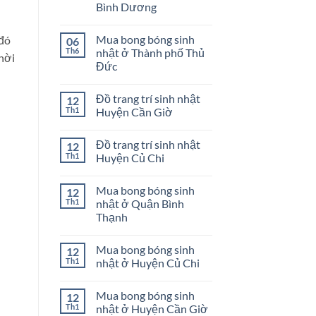
Bình Dương
GÁI
Cách
trang
Không
trí
có
sinh
Mua bong bóng sinh
 đó
06
bình
nhật
luận
Th6
nhật ở Thành phố Thủ
bé
thời
ở
gái
Đức
Shop
phụ
Không
kiện
có
bong
Đồ trang trí sinh nhật
12
bình
bóng
luận
Th1
Huyện Cần Giờ
sinh
ở
nhật
Mua
Không
ở
bong
có
Dĩ
Đồ trang trí sinh nhật
12
bóng
bình
An
sinh
luận
Th1
Huyện Củ Chi
Bình
nhật
ở
Dương
ở
Đồ
Không
Thành
trang
có
Mua bong bóng sinh
12
phố
trí
bình
Thủ
sinh
luận
Th1
nhật ở Quận Bình
Đức
nhật
ở
Thạnh
Huyện
Đồ
Cần
trang
Không
Giờ
trí
có
sinh
Mua bong bóng sinh
12
bình
nhật
luận
Th1
nhật ở Huyện Củ Chi
Huyện
ở
Củ
Mua
Không
Chi
bong
có
Mua bong bóng sinh
12
bóng
bình
sinh
luận
Th1
nhật ở Huyện Cần Giờ
nhật
ở