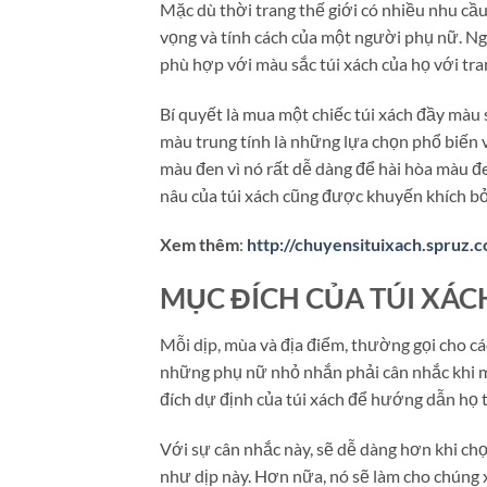
Mặc dù thời trang thế giới có nhiều nhu cầu
vọng và tính cách của một người phụ nữ. Ng
phù hợp với màu sắc túi xách của họ với tra
Bí quyết là mua một chiếc túi xách đầy màu
màu trung tính là những lựa chọn phổ biến 
màu đen vì nó rất dễ dàng để hài hòa màu 
nâu của túi xách cũng được khuyến khích b
Xem thêm
:
http://chuyensituixach.spruz.
MỤC ĐÍCH CỦA TÚI XÁC
Mỗi dịp, mùa và địa điểm, thường gọi cho các
những phụ nữ nhỏ nhắn phải cân nhắc khi mu
đích dự định của túi xách để hướng dẫn họ 
Với sự cân nhắc này, sẽ dễ dàng hơn khi chọ
như dịp này. Hơn nữa, nó sẽ làm cho chúng 