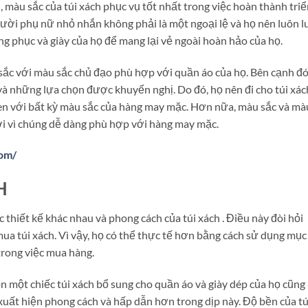
, màu sắc của túi xách phục vụ tốt nhất trong việc hoàn thành tri
ười phụ nữ nhỏ nhắn không phải là một ngoại lệ và họ nên luôn l
ng phục và giày của họ để mang lại vẻ ngoài hoàn hảo của họ.
 sắc với màu sắc chủ đạo phù hợp với quần áo của họ. Bên cạnh đó
và những lựa chọn được khuyến nghị. Do đó, họ nên đi cho túi xác
đen với bất kỳ màu sắc của hàng may mặc. Hơn nữa, màu sắc và mà
ởi vì chúng dễ dàng phù hợp với hàng may mặc.
com/
H
 thiết kế khác nhau và phong cách của túi xách . Điều này đòi hỏi
a túi xách. Vì vậy, họ có thể thực tế hơn bằng cách sử dụng mục
trong việc mua hàng.
n một chiếc túi xách bổ sung cho quần áo và giày dép của họ cũng
xuất hiện phong cách và hấp dẫn hơn trong dịp này. Độ bền của tú