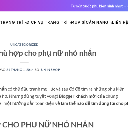
Tự sản xuất phụ kiện sinh nhật — 
TRANG TRÍ
DỊCH VỤ TRANG TRÍ
MUA SỈ
CẨM NANG
LIÊN H
UNCATEGORIZED
phù hợp cho phụ nữ nhỏ nhắn
VÀO
21 THÁNG 1, 2014
BỞI
ỦN ỈN SHOP
hắn
có thể đấu tranh mọi lúc và sau đó để tìm ra những phụ kiện
ủa họ. Nhưng đừng tuyệt vọng!
Blogger khách mời của
chúng
với một hướng dẫn toàn diện về
làm thế nào để tìm đúng túi cho 
P CHO PHỤ NỮ NHỎ NHẮN