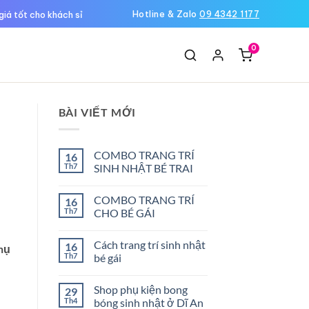
Hotline & Zalo
09 4342 1177
giá tốt cho khách sỉ
0
Ệ
BÀI VIẾT MỚI
COMBO TRANG TRÍ
16
Th7
SINH NHẬT BÉ TRAI
Không
có
COMBO TRANG TRÍ
16
bình
luận
Th7
CHO BÉ GÁI
ở
COMBO
Không
TRANG
có
Cách trang trí sinh nhật
16
TRÍ
bình
phụ
SINH
luận
Th7
bé gái
NHẬT
ở
BÉ
COMBO
Không
TRAI
TRANG
có
Shop phụ kiện bong
29
TRÍ
bình
CHO
luận
Th4
bóng sinh nhật ở Dĩ An
BÉ
ở