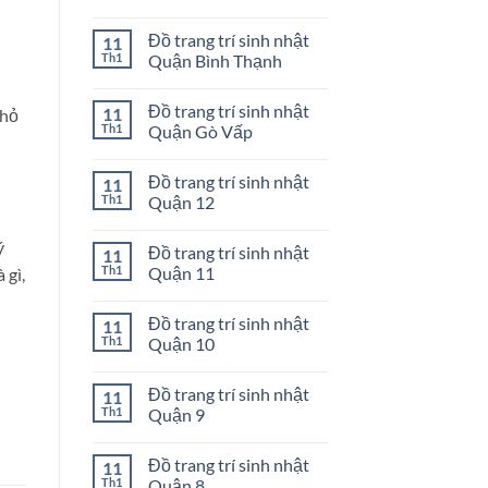
Huyện
Đồ
Không
Nhà
trang
có
Đồ trang trí sinh nhật
11
Bè
trí
bình
sinh
luận
Th1
Quận Bình Thạnh
nhật
ở
Quận
Đồ
Không
Phú
trang
có
Đồ trang trí sinh nhật
11
Nhuận
trí
bình
nhỏ
sinh
luận
Th1
Quận Gò Vấp
nhật
ở
Quận
Đồ
Không
Tân
trang
có
Đồ trang trí sinh nhật
11
Phú
trí
bình
sinh
luận
Th1
Quận 12
nhật
ở
Quận
Đồ
Không
Bình
trang
có
ý
Đồ trang trí sinh nhật
11
Thạnh
trí
bình
sinh
luận
Th1
Quận 11
 gì,
nhật
ở
Quận
Đồ
Không
Gò
trang
có
Đồ trang trí sinh nhật
11
Vấp
trí
bình
sinh
luận
Th1
Quận 10
nhật
ở
Quận
Đồ
Không
12
trang
có
Đồ trang trí sinh nhật
11
trí
bình
sinh
luận
Th1
Quận 9
nhật
ở
Quận
Đồ
Không
11
trang
có
Đồ trang trí sinh nhật
11
trí
bình
sinh
luận
Th1
Quận 8