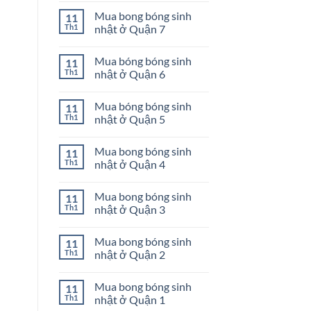
Quận
bong
có
Mua bong bóng sinh
11
10
bóng
bình
sinh
luận
Th1
nhật ở Quận 7
nhật
ở
ở
Mua
Không
Quận
bong
có
Mua bóng bóng sinh
11
9
bóng
bình
sinh
luận
Th1
nhật ở Quận 6
nhật
ở
ở
Mua
Không
Quận
bong
có
Mua bóng bóng sinh
11
8
bóng
bình
sinh
luận
Th1
nhật ở Quận 5
nhật
ở
ở
Mua
Không
Quận
bóng
có
Mua bong bóng sinh
11
7
bóng
bình
sinh
luận
Th1
nhật ở Quận 4
nhật
ở
ở
Mua
Không
Quận
bóng
có
Mua bong bóng sinh
11
6
bóng
bình
sinh
luận
Th1
nhật ở Quận 3
nhật
ở
ở
Mua
Không
Quận
bong
có
Mua bong bóng sinh
11
5
bóng
bình
sinh
luận
Th1
nhật ở Quận 2
nhật
ở
ở
Mua
Không
Quận
bong
có
Mua bong bóng sinh
11
4
bóng
bình
sinh
luận
Th1
nhật ở Quận 1
nhật
ở