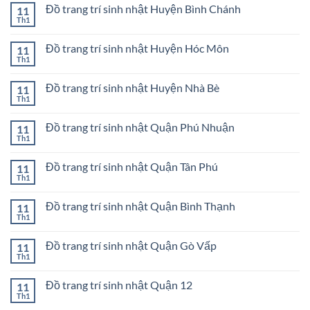
bình
Quận
trí
Đồ trang trí sinh nhật Huyện Bình Chánh
11
luận
1
sinh
ở
Th1
Không
nhật
Đồ
có
Thành
trang
bình
phố
trí
Đồ trang trí sinh nhật Huyện Hóc Môn
11
luận
Thủ
sinh
ở
Th1
Đức
Không
nhật
Đồ
có
Quận
trang
bình
Bình
trí
Đồ trang trí sinh nhật Huyện Nhà Bè
11
luận
Tân
sinh
ở
Th1
Không
nhật
Đồ
có
Huyện
trang
bình
Bình
trí
Đồ trang trí sinh nhật Quận Phú Nhuận
11
luận
Chánh
sinh
ở
Th1
Không
nhật
Đồ
có
Huyện
trang
bình
Hóc
trí
Đồ trang trí sinh nhật Quận Tân Phú
11
luận
Môn
sinh
ở
Th1
Không
nhật
Đồ
có
Huyện
trang
bình
Nhà
trí
Đồ trang trí sinh nhật Quận Bình Thạnh
11
luận
Bè
sinh
ở
Th1
Không
nhật
Đồ
có
Quận
trang
bình
Phú
trí
Đồ trang trí sinh nhật Quận Gò Vấp
11
luận
Nhuận
sinh
ở
Th1
Không
nhật
Đồ
có
Quận
trang
bình
Tân
trí
Đồ trang trí sinh nhật Quận 12
11
luận
Phú
sinh
ở
Th1
Không
nhật
Đồ
có
Quận