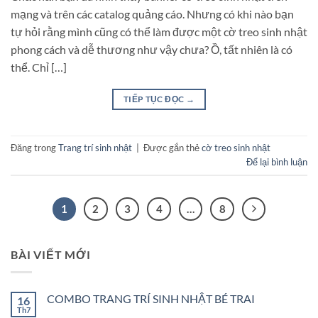
mạng và trên các catalog quảng cáo. Nhưng có khi nào bạn
tự hỏi rằng mình cũng có thể làm được một cờ treo sinh nhật
phong cách và dễ thương như vậy chưa? Ồ, tất nhiên là có
thể. Chỉ […]
TIẾP TỤC ĐỌC
→
Đăng trong
Trang trí sinh nhật
|
Được gắn thẻ
cờ treo sinh nhật
Để lại bình luận
1
2
3
4
…
8
BÀI VIẾT MỚI
COMBO TRANG TRÍ SINH NHẬT BÉ TRAI
16
Th7
Không