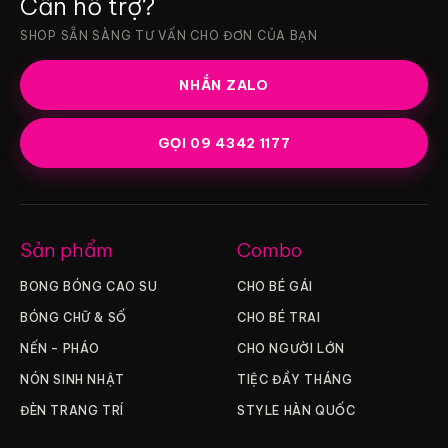
Cần hỗ trợ?
SHOP SẴN SÀNG TƯ VẤN CHO ĐƠN CỦA BẠN
NHẮN ZALO
GỌI 09 4342 1177
Sản phẩm
Combo
BONG BÓNG CAO SU
CHO BÉ GÁI
BÓNG CHỮ & SỐ
CHO BÉ TRAI
NẾN – PHÁO
CHO NGƯỜI LỚN
NÓN SINH NHẬT
TIỆC ĐẦY THÁNG
ĐÈN TRANG TRÍ
STYLE HÀN QUỐC