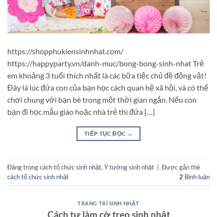
https://shopphukiensinhnhat.com/
https://happyparty.vn/danh-muc/bong-bong-sinh-nhat Trẻ
em khoảng 3 tuổi thích nhất là các bữa tiệc chủ đề động vật!
Đây là lúc đứa con của bạn học cách quan hệ xã hội, và có thể
chơi chung với bạn bè trong một thời gian ngắn. Nếu con
bạn đi học mẫu giáo hoặc nhà trẻ thì đứa […]
TIẾP TỤC ĐỌC
→
Đăng trong
cách tổ chức sinh nhật
,
Ý tưởng sinh nhật
|
Được gắn thẻ
cách tổ chức sinh nhật
2
Bình luận
TRANG TRÍ SINH NHẬT
Cách tự làm cờ treo sinh nhật