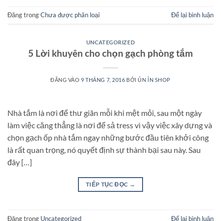
Đăng trong
Chưa được phân loại
Để lại bình luận
UNCATEGORIZED
5 Lời khuyên cho chọn gạch phòng tắm
ĐĂNG VÀO
9 THÁNG 7, 2016
BỞI
ỦN ỈN SHOP
Nhà tắm là nơi để thư giãn mỗi khi mệt mỏi, sau một ngày
làm việc căng thẳng là nơi để sả tress vì vậy việc xây dựng và
chọn gạch ốp nhà tắm ngay những bước đầu tiên khởi công
là rất quan trọng, nó quyết định sự thành bại sau này. Sau
đây […]
TIẾP TỤC ĐỌC
→
Đăng trong
Uncategorized
Để lại bình luận