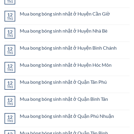
ở
Th1
Không
nhật
Mua
có
Huyện
bong
bình
Củ
bóng
Mua bong bóng sinh nhật ở Huyện Cần Giờ
12
luận
Chi
sinh
ở
Th1
Không
nhật
Mua
có
ở
bong
bình
Quận
bóng
Mua bong bóng sinh nhật ở Huyện Nhà Bè
12
luận
Bình
sinh
ở
Th1
Thạnh
Không
nhật
Mua
có
ở
bong
bình
Huyện
bóng
Mua bong bóng sinh nhật ở Huyện Bình Chánh
12
luận
Củ
sinh
ở
Th1
Chi
Không
nhật
Mua
có
ở
bong
bình
Huyện
bóng
Mua bong bóng sinh nhật ở Huyện Hóc Môn
12
luận
Cần
sinh
ở
Th1
Giờ
Không
nhật
Mua
có
ở
bong
bình
Huyện
bóng
Mua bong bóng sinh nhật ở Quận Tân Phú
12
luận
Nhà
sinh
ở
Th1
Bè
Không
nhật
Mua
có
ở
bong
bình
Huyện
bóng
Mua bong bóng sinh nhật ở Quận Bình Tân
12
luận
Bình
sinh
ở
Th1
Chánh
Không
nhật
Mua
có
ở
bong
bình
Huyện
bóng
Mua bong bóng sinh nhật ở Quận Phú Nhuận
12
luận
Hóc
sinh
ở
Th1
Môn
Không
nhật
Mua
có
ở
bong
bình
Quận
bóng
Mua bóng bóng sinh nhật ở Quận Tân Bình
12
luận