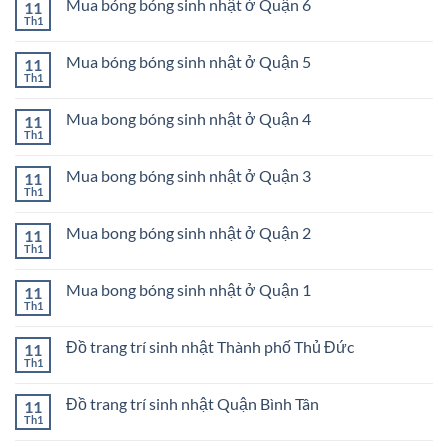
bóng
Mua bóng bóng sinh nhật ở Quận 6
11
luận
9
sinh
ở
Th1
Không
nhật
Mua
có
ở
bong
bình
Quận
bóng
Mua bóng bóng sinh nhật ở Quận 5
11
luận
8
sinh
ở
Th1
Không
nhật
Mua
có
ở
bóng
bình
Quận
bóng
Mua bong bóng sinh nhật ở Quận 4
11
luận
7
sinh
ở
Th1
Không
nhật
Mua
có
ở
bóng
bình
Quận
bóng
Mua bong bóng sinh nhật ở Quận 3
11
luận
6
sinh
ở
Th1
Không
nhật
Mua
có
ở
bong
bình
Quận
bóng
Mua bong bóng sinh nhật ở Quận 2
11
luận
5
sinh
ở
Th1
Không
nhật
Mua
có
ở
bong
bình
Quận
bóng
Mua bong bóng sinh nhật ở Quận 1
11
luận
4
sinh
ở
Th1
Không
nhật
Mua
có
ở
bong
bình
Quận
bóng
Đồ trang trí sinh nhật Thành phố Thủ Đức
11
luận
3
sinh
ở
Th1
Không
nhật
Mua
có
ở
bong
bình
Quận
bóng
Đồ trang trí sinh nhật Quận Bình Tân
11
luận
2
sinh
ở
Th1
Không
nhật
Đồ
có
ở
trang