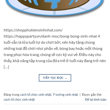
https://shopphukiensinhnhat.com/
https://happyparty.vn/danh-muc/bong-bong-sinh-nhat 4
tuổi vẫn là lứa tuổi tự do chơi bời, nên hãy tặng chúng
những loại đồ chơi như phấn vẽ, bóng bay hoặc một thùng
trang phục hóa trang, chúng sẽ cực kỳ vui vẻ. Điều này cho
thấy, khả năng tập trung của đứa trẻ ở tuổi này đang trở nên
[…]
TIẾP TỤC ĐỌC
→
Đăng trong
cách tổ chức sinh nhật
,
Ý tưởng sinh nhật
|
Được gắn thẻ
cách tổ chức sinh nhật
Để lại bình luận