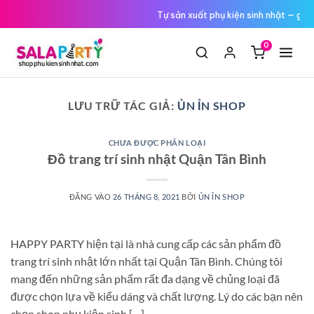
Tới
Tự sản xuất phụ kiện sinh nhật — giá
nội
dung
0
LƯU TRỮ TÁC GIẢ:
ỦN ỈN SHOP
CHƯA ĐƯỢC PHÂN LOẠI
Đồ trang trí sinh nhật Quận Tân Bình
ĐĂNG VÀO
26 THÁNG 8, 2021
BỞI
ỦN ỈN SHOP
HAPPY PARTY hiện tại là nhà cung cấp các sản phẩm đồ
trang trí sinh nhật lớn nhất tại Quận Tân Bình. Chúng tôi
mang đến những sản phẩm rất đa dạng về chủng loại đã
được chọn lựa về kiểu dáng và chất lượng. Lý do các bạn nên
chọn shop phụ kiện sinh […]