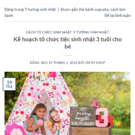
Đăng trong
Ý tưởng sinh nhật
|
Được gắn thẻ
bánh cupcake
,
cách làm
bánh
Để lại bình luận
CÁCH TỔ CHỨC SINH NHẬT
,
Ý TƯỞNG SINH NHẬT
Kế hoạch tổ chức tiệc sinh nhật 3 tuổi cho
bé
ĐĂNG VÀO
19 THÁNG 1, 2016
BỞI
ỦN ỈN SHOP
19
Th1