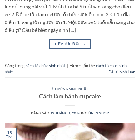
lục nội dung bài viết 1. Một đứa bé 5 tuổi sẵn sàng cho điều
gì? 2. Để bé tập làm người tổ chức sự kiện mini 3. Chọn địa
điểm 4. Vâng lời người lớn 1. Một đứa bé 5 tuổi sẵn sàng cho
điều gì? Cậu bé biết ngày sinh […]
TIẾP TỤC ĐỌC
→
Đăng trong
cách tổ chức sinh nhật
|
Được gắn thẻ
cách tổ chức sinh
nhật
Để lại bình luận
Ý TƯỞNG SINH NHẬT
Cách làm bánh cupcake
ĐĂNG VÀO
19 THÁNG 1, 2016
BỞI
ỦN ỈN SHOP
19
Th1