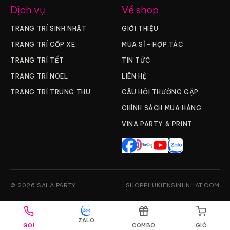
Dịch vụ
Về shop
TRANG TRÍ SINH NHẬT
GIỚI THIỆU
TRANG TRÍ CỐP XE
MUA SỈ – HỢP TÁC
TRANG TRÍ TẾT
TIN TỨC
TRANG TRÍ NOEL
LIÊN HỆ
TRANG TRÍ TRUNG THU
CÂU HỎI THƯỜNG GẶP
CHÍNH SÁCH MUA HÀNG
VINA PARTY & PRINT
© 2026 SALA PARTY
SHOPPHUKIENSINHNHAT.COM
ZALO
GỌI
COMBO
GIỎ