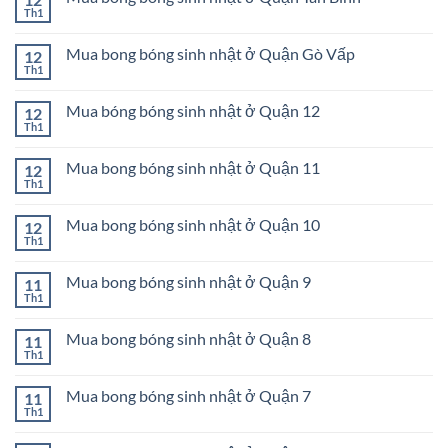
Tân
sinh
ở
Th1
Phú
Không
nhật
Mua
có
ở
bong
bình
Quận
bóng
Mua bong bóng sinh nhật ở Quận Gò Vấp
12
luận
Bình
sinh
ở
Th1
Tân
Không
nhật
Mua
có
ở
bóng
bình
Quận
bóng
Mua bóng bóng sinh nhật ở Quận 12
12
luận
Phú
sinh
ở
Th1
Nhuận
Không
nhật
Mua
có
ở
bong
bình
Quận
bóng
Mua bong bóng sinh nhật ở Quận 11
12
luận
Tân
sinh
ở
Th1
Bình
Không
nhật
Mua
có
ở
bóng
bình
Quận
bóng
Mua bong bóng sinh nhật ở Quận 10
12
luận
Gò
sinh
ở
Th1
Vấp
Không
nhật
Mua
có
ở
bong
bình
Quận
bóng
Mua bong bóng sinh nhật ở Quận 9
11
luận
12
sinh
ở
Th1
Không
nhật
Mua
có
ở
bong
bình
Quận
bóng
Mua bong bóng sinh nhật ở Quận 8
11
luận
11
sinh
ở
Th1
Không
nhật
Mua
có
ở
bong
bình
Quận
bóng
Mua bong bóng sinh nhật ở Quận 7
11
luận
10
sinh
ở
Th1
Không
nhật
Mua
có
ở
bong
bình
Quận