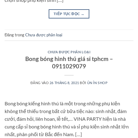
TIẾP TỤC ĐỌC
→
Đăng trong
Chưa được phân loại
CHƯA ĐƯỢC PHÂN LOẠI
Bong bóng hình thú giá sỉ tphcm –
0911029079
ĐĂNG VÀO
26 THÁNG 8, 2021
BỞI
ỦN ỈN SHOP
Bong bóng kiếng hình thú là một trong những phụ kiện
không thể thiếu trong bất cứ bữa tiệc nào: sinh nhật, đám
cưới, đám hỏi, liên hoan, lễ tết,… VINA PARTY hiện là nhà
cung cấp sỉ bong bóng hình thú và sỉ phụ kiện sinh nhật lớn
nhất, phân phối từ Bắc đến Nam. […]