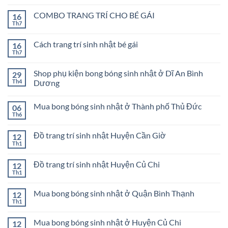
có
bình
COMBO TRANG TRÍ CHO BÉ GÁI
16
luận
ở
Th7
Không
COMBO
có
TRANG
bình
TRÍ
Cách trang trí sinh nhật bé gái
16
luận
SINH
ở
Th7
Không
NHẬT
COMBO
có
BÉ
TRANG
bình
TRAI
TRÍ
Shop phụ kiện bong bóng sinh nhật ở Dĩ An Bình
29
luận
CHO
ở
Th4
Dương
BÉ
Cách
GÁI
Không
trang
có
trí
Mua bong bóng sinh nhật ở Thành phố Thủ Đức
06
bình
sinh
luận
nhật
Th6
Không
ở
bé
có
Shop
gái
bình
phụ
Đồ trang trí sinh nhật Huyện Cần Giờ
12
luận
kiện
ở
Th1
bong
Không
Mua
bóng
có
bong
sinh
bình
bóng
Đồ trang trí sinh nhật Huyện Củ Chi
12
nhật
luận
sinh
ở
Th1
ở
Không
nhật
Đồ
Dĩ
có
ở
trang
An
bình
Thành
trí
Mua bong bóng sinh nhật ở Quận Bình Thạnh
Bình
12
luận
phố
sinh
Dương
ở
Th1
Thủ
Không
nhật
Đồ
Đức
có
Huyện
trang
bình
Cần
trí
Mua bong bóng sinh nhật ở Huyện Củ Chi
12
luận
Giờ
sinh