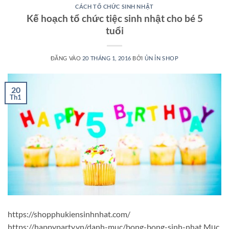
CÁCH TỔ CHỨC SINH NHẬT
Kế hoạch tổ chức tiệc sinh nhật cho bé 5
tuổi
ĐĂNG VÀO
20 THÁNG 1, 2016
BỞI
ỦN ỈN SHOP
20
Th1
https://shopphukiensinhnhat.com/
https://happyparty.vn/danh-muc/bong-bong-sinh-nhat Mục