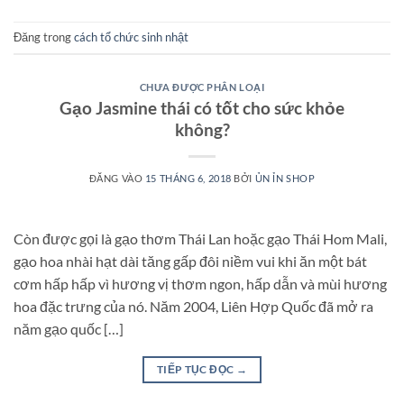
Đăng trong
cách tổ chức sinh nhật
CHƯA ĐƯỢC PHÂN LOẠI
Gạo Jasmine thái có tốt cho sức khỏe
không?
ĐĂNG VÀO
15 THÁNG 6, 2018
BỞI
ỦN ỈN SHOP
Còn được gọi là gạo thơm Thái Lan hoặc gạo Thái Hom Mali,
gạo hoa nhài hạt dài tăng gấp đôi niềm vui khi ăn một bát
cơm hấp hấp vì hương vị thơm ngon, hấp dẫn và mùi hương
hoa đặc trưng của nó. Năm 2004, Liên Hợp Quốc đã mở ra
năm gạo quốc […]
TIẾP TỤC ĐỌC
→