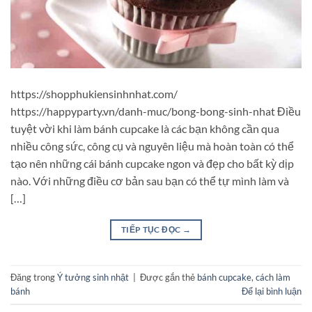
https://shopphukiensinhnhat.com/
https://happyparty.vn/danh-muc/bong-bong-sinh-nhat Điều
tuyệt vời khi làm bánh cupcake là các bạn không cần qua
nhiều công sức, công cụ và nguyên liệu mà hoàn toàn có thể
tạo nên những cái bánh cupcake ngon và đẹp cho bất kỳ dịp
nào. Với những điều cơ bản sau bạn có thể tự mình làm và
[…]
TIẾP TỤC ĐỌC
→
Đăng trong
Ý tưởng sinh nhật
|
Được gắn thẻ
bánh cupcake
,
cách làm
bánh
Để lại bình luận