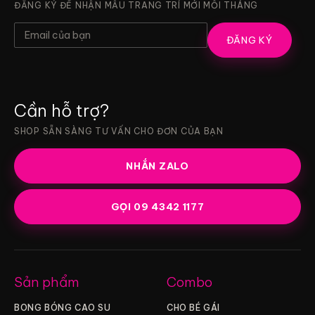
ĐĂNG KÝ ĐỂ NHẬN MẪU TRANG TRÍ MỚI MỖI THÁNG
ĐĂNG KÝ
Cần hỗ trợ?
SHOP SẴN SÀNG TƯ VẤN CHO ĐƠN CỦA BẠN
NHẮN ZALO
GỌI 09 4342 1177
Sản phẩm
Combo
BONG BÓNG CAO SU
CHO BÉ GÁI