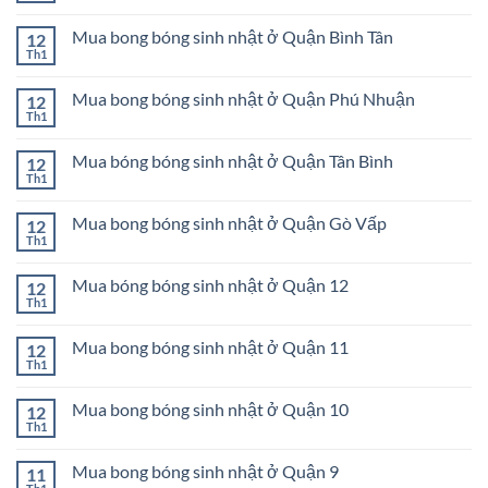
Mua
có
ở
bong
bình
Huyện
bóng
Mua bong bóng sinh nhật ở Quận Bình Tân
12
luận
Bình
sinh
ở
Th1
Chánh
Không
nhật
Mua
có
ở
bong
bình
Huyện
bóng
Mua bong bóng sinh nhật ở Quận Phú Nhuận
12
luận
Hóc
sinh
ở
Th1
Môn
Không
nhật
Mua
có
ở
bong
bình
Quận
bóng
Mua bóng bóng sinh nhật ở Quận Tân Bình
12
luận
Tân
sinh
ở
Th1
Phú
Không
nhật
Mua
có
ở
bong
bình
Quận
bóng
Mua bong bóng sinh nhật ở Quận Gò Vấp
12
luận
Bình
sinh
ở
Th1
Tân
Không
nhật
Mua
có
ở
bóng
bình
Quận
bóng
Mua bóng bóng sinh nhật ở Quận 12
12
luận
Phú
sinh
ở
Th1
Nhuận
Không
nhật
Mua
có
ở
bong
bình
Quận
bóng
Mua bong bóng sinh nhật ở Quận 11
12
luận
Tân
sinh
ở
Th1
Bình
Không
nhật
Mua
có
ở
bóng
bình
Quận
bóng
Mua bong bóng sinh nhật ở Quận 10
12
luận
Gò
sinh
ở
Th1
Vấp
Không
nhật
Mua
có
ở
bong
bình
Quận
bóng
Mua bong bóng sinh nhật ở Quận 9
11
luận
12
sinh
ở