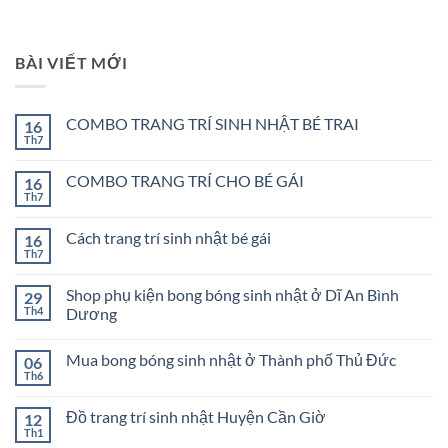
BÀI VIẾT MỚI
COMBO TRANG TRÍ SINH NHẬT BÉ TRAI
16
Th7
Không
có
bình
COMBO TRANG TRÍ CHO BÉ GÁI
16
luận
ở
Th7
Không
COMBO
có
TRANG
bình
TRÍ
Cách trang trí sinh nhật bé gái
16
luận
SINH
ở
Th7
Không
NHẬT
COMBO
có
BÉ
TRANG
bình
TRAI
TRÍ
Shop phụ kiện bong bóng sinh nhật ở Dĩ An Bình
29
luận
CHO
ở
Th4
Dương
BÉ
Cách
GÁI
Không
trang
có
trí
Mua bong bóng sinh nhật ở Thành phố Thủ Đức
06
bình
sinh
luận
nhật
Th6
Không
ở
bé
có
Shop
gái
bình
phụ
Đồ trang trí sinh nhật Huyện Cần Giờ
12
luận
kiện
ở
Th1
bong
Không
Mua