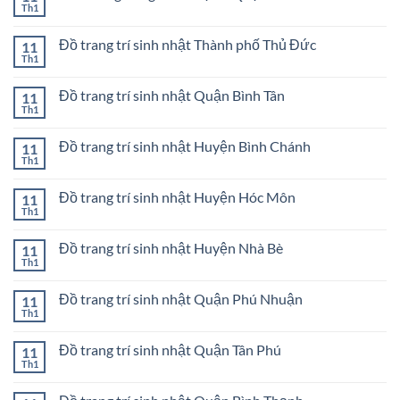
sinh
ở
Th1
Không
nhật
Mua
có
ở
bong
bình
Quận
bóng
Đồ trang trí sinh nhật Thành phố Thủ Đức
11
luận
3
sinh
ở
Th1
Không
nhật
Mua
có
ở
bong
bình
Quận
bóng
Đồ trang trí sinh nhật Quận Bình Tân
11
luận
2
sinh
ở
Th1
Không
nhật
Đồ
có
ở
trang
bình
Quận
trí
Đồ trang trí sinh nhật Huyện Bình Chánh
11
luận
1
sinh
ở
Th1
Không
nhật
Đồ
có
Thành
trang
bình
phố
trí
Đồ trang trí sinh nhật Huyện Hóc Môn
11
luận
Thủ
sinh
ở
Th1
Đức
Không
nhật
Đồ
có
Quận
trang
bình
Bình
trí
Đồ trang trí sinh nhật Huyện Nhà Bè
11
luận
Tân
sinh
ở
Th1
Không
nhật
Đồ
có
Huyện
trang
bình
Bình
trí
Đồ trang trí sinh nhật Quận Phú Nhuận
11
luận
Chánh
sinh
ở
Th1
Không
nhật
Đồ
có
Huyện
trang
bình
Hóc
trí
Đồ trang trí sinh nhật Quận Tân Phú
11
luận
Môn
sinh
ở
Th1
Không
nhật
Đồ
có
Huyện
trang
bình
Nhà
trí