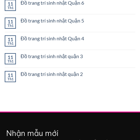
9
trí
Đồ trang trí sinh nhật Quận 6
11
luận
sinh
ở
Th1
Không
nhật
Đồ
có
Quận
trang
bình
8
trí
Đồ trang trí sinh nhật Quận 5
11
luận
sinh
ở
Th1
Không
nhật
Đồ
có
Quận
trang
bình
7
trí
Đồ trang trí sinh nhật Quận 4
11
luận
sinh
ở
Th1
Không
nhật
Đồ
có
Quận
trang
bình
6
trí
Đồ trang trí sinh nhật quận 3
11
luận
sinh
ở
Th1
Không
nhật
Đồ
có
Quận
trang
bình
5
trí
Đồ trang trí sinh nhật quận 2
11
luận
sinh
ở
Th1
Không
nhật
Đồ
có
Quận
trang
bình
4
trí
luận
sinh
ở
nhật
Đồ
quận
trang
3
trí
sinh
nhật
quận
2
Nhận mẫu mới