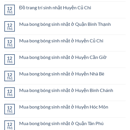
bóng
có
bong
sinh
bình
bóng
Đồ trang trí sinh nhật Huyện Củ Chi
12
nhật
luận
sinh
ở
Th1
ở
Không
nhật
Đồ
Dĩ
có
ở
trang
An
bình
Thành
trí
Mua bong bóng sinh nhật ở Quận Bình Thạnh
Bình
12
luận
phố
sinh
Dương
ở
Th1
Thủ
Không
nhật
Đồ
Đức
có
Huyện
trang
bình
Cần
trí
Mua bong bóng sinh nhật ở Huyện Củ Chi
12
luận
Giờ
sinh
ở
Th1
Không
nhật
Mua
có
Huyện
bong
bình
Củ
bóng
Mua bong bóng sinh nhật ở Huyện Cần Giờ
12
luận
Chi
sinh
ở
Th1
Không
nhật
Mua
có
ở
bong
bình
Quận
bóng
Mua bong bóng sinh nhật ở Huyện Nhà Bè
12
luận
Bình
sinh
ở
Th1
Thạnh
Không
nhật
Mua
có
ở
bong
bình
Huyện
bóng
Mua bong bóng sinh nhật ở Huyện Bình Chánh
12
luận
Củ
sinh
ở
Th1
Chi
Không
nhật
Mua
có
ở
bong
bình
Huyện
bóng
Mua bong bóng sinh nhật ở Huyện Hóc Môn
12
luận
Cần
sinh
ở
Th1
Giờ
Không
nhật
Mua
có
ở
bong
bình
Huyện
bóng
Mua bong bóng sinh nhật ở Quận Tân Phú
12
luận
Nhà
sinh
ở
Th1
Bè
Không
nhật