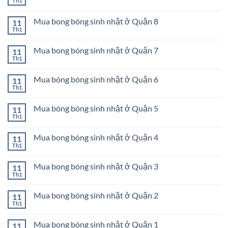
Th1
Không
nhật
Mua
có
ở
bong
bình
Quận
bóng
Mua bong bóng sinh nhật ở Quận 8
11
luận
11
sinh
ở
Th1
Không
nhật
Mua
có
ở
bong
bình
Quận
bóng
Mua bong bóng sinh nhật ở Quận 7
11
luận
10
sinh
ở
Th1
Không
nhật
Mua
có
ở
bong
bình
Quận
bóng
Mua bóng bóng sinh nhật ở Quận 6
11
luận
9
sinh
ở
Th1
Không
nhật
Mua
có
ở
bong
bình
Quận
bóng
Mua bóng bóng sinh nhật ở Quận 5
11
luận
8
sinh
ở
Th1
Không
nhật
Mua
có
ở
bóng
bình
Quận
bóng
Mua bong bóng sinh nhật ở Quận 4
11
luận
7
sinh
ở
Th1
Không
nhật
Mua
có
ở
bóng
bình
Quận
bóng
Mua bong bóng sinh nhật ở Quận 3
11
luận
6
sinh
ở
Th1
Không
nhật
Mua
có
ở
bong
bình
Quận
bóng
Mua bong bóng sinh nhật ở Quận 2
11
luận
5
sinh
ở
Th1
Không
nhật
Mua
có
ở
bong
bình
Quận
bóng
Mua bong bóng sinh nhật ở Quận 1
11
luận
4