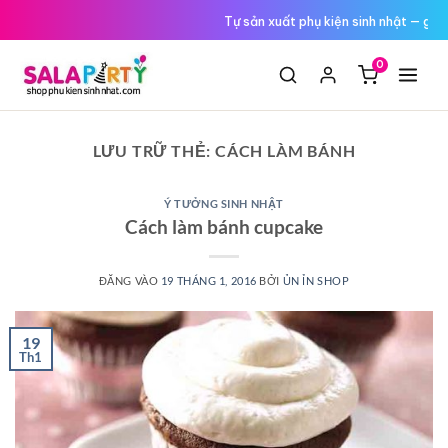
Tới
Tự sản xuất phụ kiện sinh nhật — giá
nội
dung
0
LƯU TRỮ THẺ:
CÁCH LÀM BÁNH
Ý TƯỞNG SINH NHẬT
Cách làm bánh cupcake
ĐĂNG VÀO
19 THÁNG 1, 2016
BỞI
ỦN ỈN SHOP
19
Th1