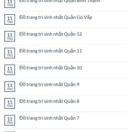
Đồ trang trí sinh nhật Quận Bình Thạnh
11
luận
Bè
sinh
ở
Th1
Không
nhật
Đồ
có
Quận
trang
bình
Phú
trí
Đồ trang trí sinh nhật Quận Gò Vấp
11
luận
Nhuận
sinh
ở
Th1
Không
nhật
Đồ
có
Quận
trang
bình
Tân
trí
Đồ trang trí sinh nhật Quận 12
11
luận
Phú
sinh
ở
Th1
Không
nhật
Đồ
có
Quận
trang
bình
Bình
trí
Đồ trang trí sinh nhật Quận 11
11
luận
Thạnh
sinh
ở
Th1
Không
nhật
Đồ
có
Quận
trang
bình
Gò
trí
Đồ trang trí sinh nhật Quận 10
11
luận
Vấp
sinh
ở
Th1
Không
nhật
Đồ
có
Quận
trang
bình
12
trí
Đồ trang trí sinh nhật Quận 9
11
luận
sinh
ở
Th1
Không
nhật
Đồ
có
Quận
trang
bình
11
trí
Đồ trang trí sinh nhật Quận 8
11
luận
sinh
ở
Th1
Không
nhật
Đồ
có
Quận
trang
bình
10
trí
Đồ trang trí sinh nhật Quận 7
11
luận
sinh
ở
Th1
Không
nhật
Đồ
có
Quận
trang
bình