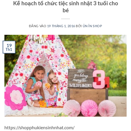
Kế hoạch tổ chức tiệc sinh nhật 3 tuổi cho
bé
ĐĂNG VÀO
19 THÁNG 1, 2016
BỞI
ỦN ỈN SHOP
19
Th1
https://shopphukiensinhnhat.com/