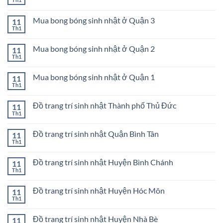
Không
nhật
Mua
có
ở
bóng
bình
Quận
bóng
Mua bong bóng sinh nhật ở Quận 3
11
luận
6
sinh
ở
Th1
Không
nhật
Mua
có
ở
bong
bình
Quận
bóng
Mua bong bóng sinh nhật ở Quận 2
11
luận
5
sinh
ở
Th1
Không
nhật
Mua
có
ở
bong
bình
Quận
bóng
Mua bong bóng sinh nhật ở Quận 1
11
luận
4
sinh
ở
Th1
Không
nhật
Mua
có
ở
bong
bình
Quận
bóng
Đồ trang trí sinh nhật Thành phố Thủ Đức
11
luận
3
sinh
ở
Th1
Không
nhật
Mua
có
ở
bong
bình
Quận
bóng
Đồ trang trí sinh nhật Quận Bình Tân
11
luận
2
sinh
ở
Th1
Không
nhật
Đồ
có
ở
trang
bình
Quận
trí
Đồ trang trí sinh nhật Huyện Bình Chánh
11
luận
1
sinh
ở
Th1
Không
nhật
Đồ
có
Thành
trang
bình
phố
trí
Đồ trang trí sinh nhật Huyện Hóc Môn
11
luận
Thủ
sinh
ở
Th1
Đức
Không
nhật
Đồ
có
Quận
trang
bình
Bình
trí
Đồ trang trí sinh nhật Huyện Nhà Bè
11
luận
Tân