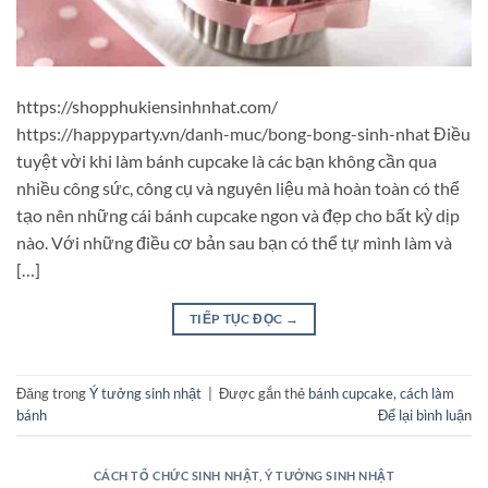
https://shopphukiensinhnhat.com/
https://happyparty.vn/danh-muc/bong-bong-sinh-nhat Điều
tuyệt vời khi làm bánh cupcake là các bạn không cần qua
nhiều công sức, công cụ và nguyên liệu mà hoàn toàn có thể
tạo nên những cái bánh cupcake ngon và đẹp cho bất kỳ dịp
nào. Với những điều cơ bản sau bạn có thể tự mình làm và
[…]
TIẾP TỤC ĐỌC
→
Đăng trong
Ý tưởng sinh nhật
|
Được gắn thẻ
bánh cupcake
,
cách làm
bánh
Để lại bình luận
CÁCH TỔ CHỨC SINH NHẬT
,
Ý TƯỞNG SINH NHẬT