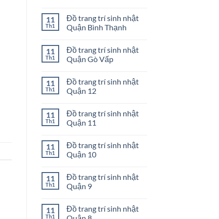
Huyện
Đồ
Không
Nhà
trang
có
Đồ trang trí sinh nhật
11
Bè
trí
bình
sinh
luận
Th1
Quận Bình Thạnh
nhật
ở
Quận
Đồ
Không
Phú
trang
có
Đồ trang trí sinh nhật
11
Nhuận
trí
bình
sinh
luận
Th1
Quận Gò Vấp
nhật
ở
Quận
Đồ
Không
Tân
trang
có
Đồ trang trí sinh nhật
11
Phú
trí
bình
sinh
luận
Th1
Quận 12
nhật
ở
Quận
Đồ
Không
Bình
trang
có
Đồ trang trí sinh nhật
11
Thạnh
trí
bình
sinh
luận
Th1
Quận 11
nhật
ở
Quận
Đồ
Không
Gò
trang
có
Đồ trang trí sinh nhật
11
Vấp
trí
bình
sinh
luận
Th1
Quận 10
nhật
ở
Quận
Đồ
Không
12
trang
có
Đồ trang trí sinh nhật
11
trí
bình
sinh
luận
Th1
Quận 9
nhật
ở
Quận
Đồ
Không
11
trang
có
Đồ trang trí sinh nhật
11
trí
bình
sinh
luận
Th1
Quận 8