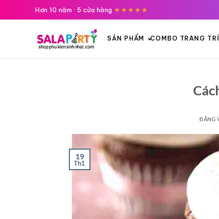
Tới
Hơn 10 năm · 5 cửa hàng
★★★★★
nội
dung
SẢN PHẨM
COMBO TRANG TR
Cách
ĐĂNG 
19
Th1