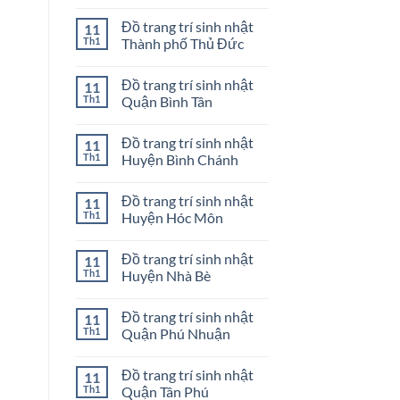
ở
Mua
Không
Quận
bong
có
Đồ trang trí sinh nhật
11
3
bóng
bình
sinh
luận
Th1
Thành phố Thủ Đức
nhật
ở
ở
Mua
Không
Quận
bong
có
Đồ trang trí sinh nhật
11
2
bóng
bình
sinh
luận
Th1
Quận Bình Tân
nhật
ở
ở
Đồ
Không
Quận
trang
có
Đồ trang trí sinh nhật
11
1
trí
bình
sinh
luận
Th1
Huyện Bình Chánh
nhật
ở
Thành
Đồ
Không
phố
trang
có
Đồ trang trí sinh nhật
11
Thủ
trí
bình
Đức
sinh
luận
Th1
Huyện Hóc Môn
nhật
ở
Quận
Đồ
Không
Bình
trang
có
Đồ trang trí sinh nhật
11
Tân
trí
bình
sinh
luận
Th1
Huyện Nhà Bè
nhật
ở
Huyện
Đồ
Không
Bình
trang
có
Đồ trang trí sinh nhật
11
Chánh
trí
bình
sinh
luận
Th1
Quận Phú Nhuận
nhật
ở
Huyện
Đồ
Không
Hóc
trang
có
Đồ trang trí sinh nhật
11
Môn
trí
bình
sinh
luận
Th1
Quận Tân Phú
nhật
ở