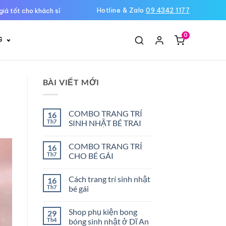
Hotline & Zalo
09 4342 1177
giá tốt cho khách sỉ
0
G
BÀI VIẾT MỚI
COMBO TRANG TRÍ
16
Th7
SINH NHẬT BÉ TRAI
Không
có
COMBO TRANG TRÍ
16
bình
luận
Th7
CHO BÉ GÁI
ở
COMBO
Không
TRANG
có
Cách trang trí sinh nhật
16
TRÍ
bình
SINH
luận
Th7
bé gái
NHẬT
ở
BÉ
COMBO
Không
TRAI
TRANG
có
Shop phụ kiện bong
29
TRÍ
bình
CHO
luận
Th4
bóng sinh nhật ở Dĩ An
BÉ
ở