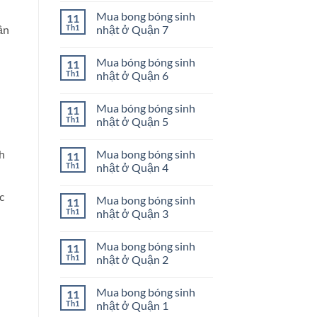
Quận
bong
có
Mua bong bóng sinh
11
10
bóng
bình
sinh
luận
Th1
nhật ở Quận 7
ần
nhật
ở
ở
Mua
Không
u
Quận
bong
có
Mua bóng bóng sinh
11
9
bóng
bình
sinh
luận
Th1
nhật ở Quận 6
nhật
ở
ở
Mua
Không
Quận
bong
có
Mua bóng bóng sinh
11
8
bóng
bình
sinh
luận
Th1
nhật ở Quận 5
nhật
ở
ở
Mua
Không
Quận
bóng
có
Mua bong bóng sinh
nh
11
7
bóng
bình
sinh
luận
Th1
nhật ở Quận 4
nhật
ở
ở
Mua
Không
Quận
bóng
có
c
Mua bong bóng sinh
11
6
bóng
bình
sinh
luận
Th1
nhật ở Quận 3
nhật
ở
ở
Mua
Không
Quận
bong
có
Mua bong bóng sinh
11
5
bóng
bình
sinh
luận
Th1
nhật ở Quận 2
nhật
ở
ở
Mua
Không
Quận
bong
có
Mua bong bóng sinh
11
4
bóng
bình
sinh
luận
Th1
nhật ở Quận 1
nhật
ở