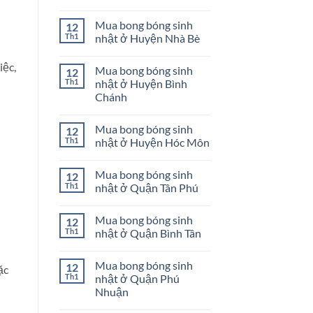
ở
Mua
Không
Quận
bong
có
Mua bong bóng sinh
12
Bình
bóng
bình
Thạnh
sinh
luận
Th1
nhật ở Huyện Nhà Bè
nhật
ở
ở
Mua
Không
Huyện
bong
có
iệc,
Mua bong bóng sinh
12
Củ
bóng
bình
Chi
sinh
luận
Th1
nhật ở Huyện Bình
nhật
ở
Chánh
ở
Mua
Huyện
bong
Không
Cần
bóng
có
Giờ
sinh
Mua bong bóng sinh
12
bình
nhật
luận
Th1
nhật ở Huyện Hóc Môn
ở
ở
Huyện
Mua
Không
Nhà
bong
có
Bè
Mua bong bóng sinh
12
bóng
bình
sinh
luận
Th1
nhật ở Quận Tân Phú
nhật
ở
ở
Mua
Không
Huyện
bong
có
Mua bong bóng sinh
12
Bình
bóng
bình
Chánh
sinh
luận
Th1
nhật ở Quận Bình Tân
nhật
ở
ở
Mua
Không
Huyện
bong
có
Mua bong bóng sinh
12
Hóc
bóng
bình
̣c
Môn
sinh
luận
Th1
nhật ở Quận Phú
nhật
ở
Nhuận
ở
Mua
Quận
bong
Không
Tân
bóng