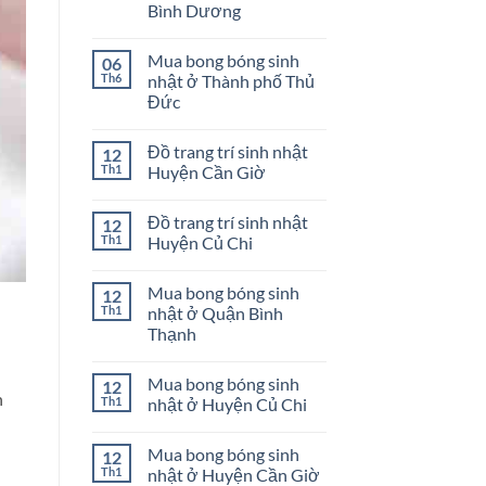
Bình Dương
GÁI
Cách
trang
Không
trí
có
sinh
Mua bong bóng sinh
06
bình
nhật
luận
Th6
nhật ở Thành phố Thủ
bé
ở
gái
Đức
Shop
phụ
Không
kiện
có
bong
Đồ trang trí sinh nhật
12
bình
bóng
luận
Th1
Huyện Cần Giờ
sinh
ở
nhật
Mua
Không
ở
bong
có
Dĩ
Đồ trang trí sinh nhật
12
bóng
bình
An
sinh
luận
Th1
Huyện Củ Chi
Bình
nhật
ở
Dương
ở
Đồ
Không
Thành
trang
có
Mua bong bóng sinh
12
phố
trí
bình
Thủ
sinh
luận
Th1
nhật ở Quận Bình
Đức
nhật
ở
Thạnh
Huyện
Đồ
Cần
trang
Không
Giờ
trí
có
sinh
Mua bong bóng sinh
12
bình
nhật
n
luận
Th1
nhật ở Huyện Củ Chi
Huyện
ở
Củ
Mua
Không
Chi
bong
có
Mua bong bóng sinh
12
bóng
bình
sinh
luận
Th1
nhật ở Huyện Cần Giờ
nhật
ở