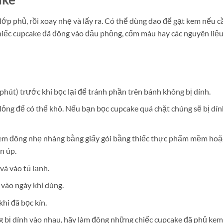
p phủ, rồi xoay nhẹ và lấy ra. Có thể dùng dao để gạt kem nếu c
chiếc cupcake đã đông vào đậu phộng, cốm màu hay các nguyên liệ
út) trước khi bọc lại để tránh phần trên bánh không bị dính.
g để có thể khô. Nếu bạn bọc cupcake quá chặt chúng sẽ bị dí
 kem đông nhẹ nhàng bằng giấy gói bằng thiếc thực phẩm mềm hoặ
n úp.
̀ vào tủ lạnh.
 vào ngày khi dùng.
i đã bọc kín.
 bị dính vào nhau, hãy làm đông những chiếc cupcake đã phủ kem