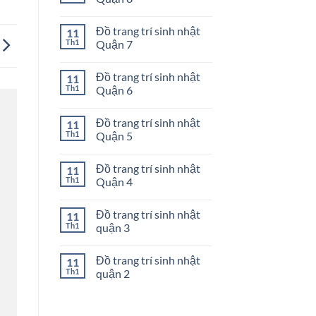
nhật
ở
Quận
Đồ
Không
10
trang
có
Đồ trang trí sinh nhật
11
trí
bình
sinh
luận
Th1
Quận 7
nhật
ở
Quận
Đồ
Không
9
trang
có
Đồ trang trí sinh nhật
11
trí
bình
sinh
luận
Th1
Quận 6
nhật
ở
Quận
Đồ
Không
8
trang
có
Đồ trang trí sinh nhật
11
trí
bình
sinh
luận
Th1
Quận 5
nhật
ở
Quận
Đồ
Không
7
trang
có
Đồ trang trí sinh nhật
11
trí
bình
sinh
luận
Th1
Quận 4
nhật
ở
Quận
Đồ
Không
6
trang
có
Đồ trang trí sinh nhật
11
trí
bình
sinh
luận
Th1
quận 3
nhật
ở
Quận
Đồ
Không
5
trang
có
Đồ trang trí sinh nhật
11
trí
bình
sinh
luận
Th1
quận 2
nhật
ở
Quận
Đồ
Không
4
trang
có
trí
bình
sinh
luận