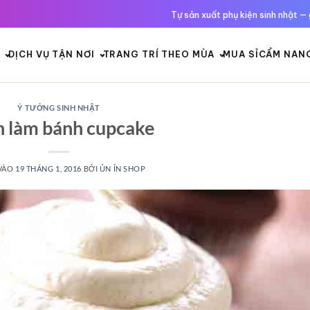
Tự sản xuất phụ kiện sinh nhật — 
Í
DỊCH VỤ TẬN NƠI
TRANG TRÍ THEO MÙA
MUA SỈ
CẨM NAN
Ý TƯỞNG SINH NHẬT
 làm bánh cupcake
VÀO
19 THÁNG 1, 2016
BỞI
ỦN ỈN SHOP