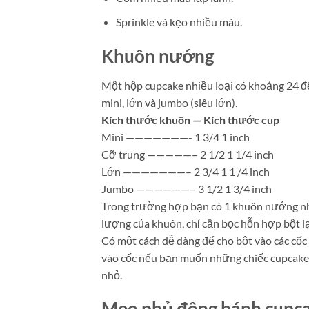
Sprinkle và kẹo nhiều màu.
Khuôn nướng
Một hộp cupcake nhiều loại có khoảng 24 đ
mini, lớn và jumbo (siêu lớn).
Kích thước khuôn — Kích thước cup
Mini ———————- 1 3/4 1 inch
Cỡ trung —————– 2 1/2 1 1/4 inch
Lớn ———————– 2 3/4 1 1 /4 inch
Jumbo ——————– 3 1/2 1 3/4 inch
Trong trường hợp bạn có 1 khuôn nướng nh
lượng của khuôn, chỉ cần bọc hỗn hợp bột la
Có một cách dễ dàng để cho bột vào các 
vào cốc nếu bạn muốn những chiếc cupcak
nhỏ.
Mẹo phủ đông bánh cupc