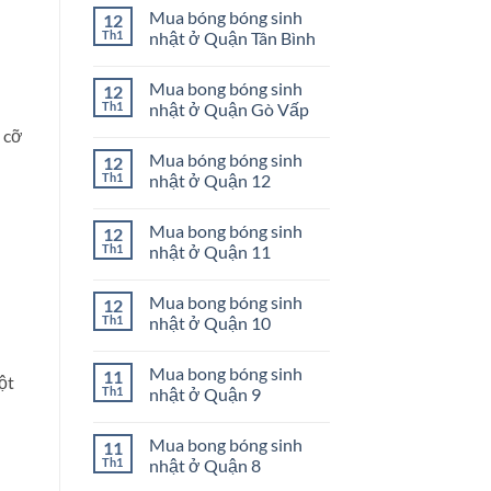
có
Phú
sinh
Mua bóng bóng sinh
12
bình
nhật
luận
Th1
nhật ở Quận Tân Bình
ở
ở
Quận
Mua
Không
Bình
bong
có
Tân
Mua bong bóng sinh
12
bóng
bình
sinh
luận
Th1
nhật ở Quận Gò Vấp
nhật
ở
ở
Mua
Không
 cỡ
Quận
bóng
có
Mua bóng bóng sinh
12
Phú
bóng
bình
Nhuận
sinh
luận
Th1
nhật ở Quận 12
nhật
ở
ở
Mua
Không
Quận
bong
có
Mua bong bóng sinh
12
Tân
bóng
bình
Bình
sinh
luận
Th1
nhật ở Quận 11
nhật
ở
ở
Mua
Không
Quận
bóng
có
Mua bong bóng sinh
12
Gò
bóng
bình
Vấp
sinh
luận
Th1
nhật ở Quận 10
nhật
ở
ở
Mua
Không
Quận
bong
có
Mua bong bóng sinh
11
12
bóng
bình
ột
sinh
luận
Th1
nhật ở Quận 9
nhật
ở
ở
Mua
Không
Quận
bong
có
Mua bong bóng sinh
11
11
bóng
bình
sinh
luận
Th1
nhật ở Quận 8
nhật
ở
ở
Mua
Không