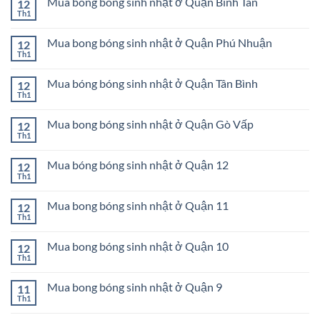
Mua bong bóng sinh nhật ở Quận Bình Tân
12
luận
Bình
sinh
ở
Th1
Chánh
Không
nhật
Mua
có
ở
bong
bình
Huyện
bóng
Mua bong bóng sinh nhật ở Quận Phú Nhuận
12
luận
Hóc
sinh
ở
Th1
Môn
Không
nhật
Mua
có
ở
bong
bình
Quận
bóng
Mua bóng bóng sinh nhật ở Quận Tân Bình
12
luận
Tân
sinh
ở
Th1
Phú
Không
nhật
Mua
có
ở
bong
bình
Quận
bóng
Mua bong bóng sinh nhật ở Quận Gò Vấp
12
luận
Bình
sinh
ở
Th1
Tân
Không
nhật
Mua
có
ở
bóng
bình
Quận
bóng
Mua bóng bóng sinh nhật ở Quận 12
12
luận
Phú
sinh
ở
Th1
Nhuận
Không
nhật
Mua
có
ở
bong
bình
Quận
bóng
Mua bong bóng sinh nhật ở Quận 11
12
luận
Tân
sinh
ở
Th1
Bình
Không
nhật
Mua
có
ở
bóng
bình
Quận
bóng
Mua bong bóng sinh nhật ở Quận 10
12
luận
Gò
sinh
ở
Th1
Vấp
Không
nhật
Mua
có
ở
bong
bình
Quận
bóng
Mua bong bóng sinh nhật ở Quận 9
11
luận
12
sinh
ở
Th1
Không
nhật
Mua
có
ở
bong