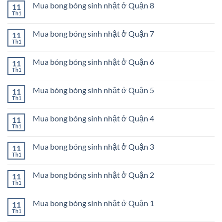
bình
Quận
bóng
Mua bong bóng sinh nhật ở Quận 8
11
luận
11
sinh
ở
Th1
Không
nhật
Mua
có
ở
bong
bình
Quận
bóng
Mua bong bóng sinh nhật ở Quận 7
11
luận
10
sinh
ở
Th1
Không
nhật
Mua
có
ở
bong
bình
Quận
bóng
Mua bóng bóng sinh nhật ở Quận 6
11
luận
9
sinh
ở
Th1
Không
nhật
Mua
có
ở
bong
bình
Quận
bóng
Mua bóng bóng sinh nhật ở Quận 5
11
luận
8
sinh
ở
Th1
Không
nhật
Mua
có
ở
bóng
bình
Quận
bóng
Mua bong bóng sinh nhật ở Quận 4
11
luận
7
sinh
ở
Th1
Không
nhật
Mua
có
ở
bóng
bình
Quận
bóng
Mua bong bóng sinh nhật ở Quận 3
11
luận
6
sinh
ở
Th1
Không
nhật
Mua
có
ở
bong
bình
Quận
bóng
Mua bong bóng sinh nhật ở Quận 2
11
luận
5
sinh
ở
Th1
Không
nhật
Mua
có
ở
bong
bình
Quận
bóng
Mua bong bóng sinh nhật ở Quận 1
11
luận
4
sinh
ở
Th1
Không
nhật
Mua
có
ở