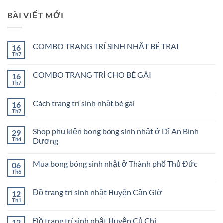
BÀI VIẾT MỚI
COMBO TRANG TRÍ SINH NHẬT BÉ TRAI
16
Th7
Không
có
bình
COMBO TRANG TRÍ CHO BÉ GÁI
16
luận
ở
Th7
Không
COMBO
có
TRANG
bình
TRÍ
Cách trang trí sinh nhật bé gái
16
luận
SINH
ở
Th7
Không
NHẬT
COMBO
có
BÉ
TRANG
bình
TRAI
TRÍ
Shop phụ kiện bong bóng sinh nhật ở Dĩ An Bình
29
luận
CHO
ở
Th4
Dương
BÉ
Cách
GÁI
Không
trang
có
trí
Mua bong bóng sinh nhật ở Thành phố Thủ Đức
06
bình
sinh
luận
nhật
Th6
Không
ở
bé
có
Shop
gái
bình
phụ
Đồ trang trí sinh nhật Huyện Cần Giờ
12
luận
kiện
ở
Th1
bong
Không
Mua
bóng
có
bong
sinh
bình
bóng
Đồ trang trí sinh nhật Huyện Củ Chi
12
nhật
luận