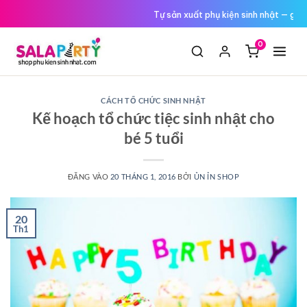
Tới
Tự sản xuất phụ kiện sinh nhật — giá
nội
dung
0
CÁCH TỔ CHỨC SINH NHẬT
Kế hoạch tổ chức tiệc sinh nhật cho
bé 5 tuổi
ĐĂNG VÀO
20 THÁNG 1, 2016
BỞI
ỦN ỈN SHOP
20
Th1