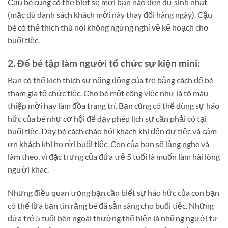
Cậu bé cũng có thể biết sẽ mời bạn nào đến dự sinh nhật
(mặc dù danh sách khách mời này thay đổi hàng ngày). Cậu
bé có thể thích thú nói không ngừng nghỉ về kế hoạch cho
buổi tiệc.
2. Để bé tập làm người tổ chức sự kiện mini:
Bạn có thể kích thích sự năng động của trẻ bằng cách để bé
tham gia tổ chức tiệc. Cho bé một công việc như là tô màu
thiệp mời hay làm đồa trang trí. Bạn cũng có thể dùng sự háo
hức của bé như cơ hội để dạy phép lịch sự cần phải có tại
buổi tiệc. Dạy bé cách chào hỏi khách khi đến dự tiệc và cảm
ơn khách khi họ rời buổi tiệc. Con của bạn sẽ lắng nghe và
làm theo, vì đặc trưng của đứa trẻ 5 tuổi là muốn làm hài lòng
người khac.
Nhưng điều quan trọng bạn cần biết sự háo hức của con bạn
có thể lừa bạn tin rằng bé đã sẵn sàng cho buổi tiệc. Những
đứa trẻ 5 tuổi bên ngoài thường thể hiện là những người tự