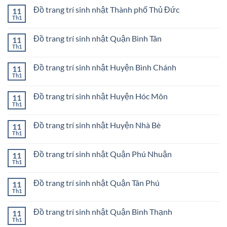
bong
bình
Quận
bóng
Đồ trang trí sinh nhật Thành phố Thủ Đức
11
luận
3
sinh
ở
Th1
Không
nhật
Mua
có
ở
bong
bình
Quận
bóng
Đồ trang trí sinh nhật Quận Bình Tân
11
luận
2
sinh
ở
Th1
Không
nhật
Đồ
có
ở
trang
bình
Quận
trí
Đồ trang trí sinh nhật Huyện Bình Chánh
11
luận
1
sinh
ở
Th1
Không
nhật
Đồ
có
Thành
trang
bình
phố
trí
Đồ trang trí sinh nhật Huyện Hóc Môn
11
luận
Thủ
sinh
ở
Th1
Đức
Không
nhật
Đồ
có
Quận
trang
bình
Bình
trí
Đồ trang trí sinh nhật Huyện Nhà Bè
11
luận
Tân
sinh
ở
Th1
Không
nhật
Đồ
có
Huyện
trang
bình
Bình
trí
Đồ trang trí sinh nhật Quận Phú Nhuận
11
luận
Chánh
sinh
ở
Th1
Không
nhật
Đồ
có
Huyện
trang
bình
Hóc
trí
Đồ trang trí sinh nhật Quận Tân Phú
11
luận
Môn
sinh
ở
Th1
Không
nhật
Đồ
có
Huyện
trang
bình
Nhà
trí
Đồ trang trí sinh nhật Quận Bình Thạnh
11
luận
Bè
sinh
ở
Th1
Không
nhật
Đồ