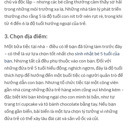
chủ và độc lập – nhưng các bé cũng thường cảm thấy sợ hãi
trong những môi trường xa lạ. Những nhà tâm lý phát triển
thường cho rằng 5 là độ tuổi con nít trở nên rụt rè, trong khi
từ 4 đến 6 là độ tuổi hướng ngoại của trẻ.
3. Chọn địa điểm:
Một bữa tiệc tại nhà – điều có lẽ bạn đã từng làm trước đây
– có thể là sự lựa chọn tốt nhất cho
sinh nhật bé 5 tuổi của
bạn
. Nhưng tất cả đều phụ thuộc vào con bạn. Đối với
những đứa trẻ 5 tuổi hiếu động, nghịch ngợm, đây là độ tuổi
thích hợp để hướng đến một buổi tiệc có người quản trò để
hướng dẫn con bạn. Nhưng tổ chức tiệc tại một công viên
gần nhà cùng những đứa trẻ hàng xóm cũng vui không kém –
đặc biệt khi bạn không ngại cho con mình bị bẩn, như tự
trang trí cupcake và tô bánh chocolate bằng tay. Nếu bạn
sống gần biển, bãi biển là một lựa chọn lý tưởng vì những
đứa trẻ có thể xây lâu đài cát và săn vỏ ốc và củi.