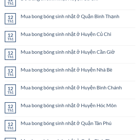
sinh
ở
Th1
ở
Không
nhật
Đồ
Dĩ
có
ở
trang
An
bình
Thành
trí
Mua bong bóng sinh nhật ở Quận Bình Thạnh
Bình
12
luận
phố
sinh
Dương
ở
Th1
Thủ
Không
nhật
Đồ
Đức
có
Huyện
trang
bình
Cần
trí
Mua bong bóng sinh nhật ở Huyện Củ Chi
12
luận
Giờ
sinh
ở
Th1
Không
nhật
Mua
có
Huyện
bong
bình
Củ
bóng
Mua bong bóng sinh nhật ở Huyện Cần Giờ
12
luận
Chi
sinh
ở
Th1
Không
nhật
Mua
có
ở
bong
bình
Quận
bóng
Mua bong bóng sinh nhật ở Huyện Nhà Bè
12
luận
Bình
sinh
ở
Th1
Thạnh
Không
nhật
Mua
có
ở
bong
bình
Huyện
bóng
Mua bong bóng sinh nhật ở Huyện Bình Chánh
12
luận
Củ
sinh
ở
Th1
Chi
Không
nhật
Mua
có
ở
bong
bình
Huyện
bóng
Mua bong bóng sinh nhật ở Huyện Hóc Môn
12
luận
Cần
sinh
ở
Th1
Giờ
Không
nhật
Mua
có
ở
bong
bình
Huyện
bóng
Mua bong bóng sinh nhật ở Quận Tân Phú
12
luận
Nhà
sinh
ở
Th1
Bè
Không
nhật
Mua
có
ở
bong
bình
Huyện
bóng