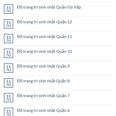
có
Quận
trang
bình
Phú
trí
Đồ trang trí sinh nhật Quận Gò Vấp
11
luận
Nhuận
sinh
ở
Th1
Không
nhật
Đồ
có
Quận
trang
bình
Tân
trí
Đồ trang trí sinh nhật Quận 12
11
luận
Phú
sinh
ở
Th1
Không
nhật
Đồ
có
Quận
trang
bình
Bình
trí
Đồ trang trí sinh nhật Quận 11
11
luận
Thạnh
sinh
ở
Th1
Không
nhật
Đồ
có
Quận
trang
bình
Gò
trí
Đồ trang trí sinh nhật Quận 10
11
luận
Vấp
sinh
ở
Th1
Không
nhật
Đồ
có
Quận
trang
bình
12
trí
Đồ trang trí sinh nhật Quận 9
11
luận
sinh
ở
Th1
Không
nhật
Đồ
có
Quận
trang
bình
11
trí
Đồ trang trí sinh nhật Quận 8
11
luận
sinh
ở
Th1
Không
nhật
Đồ
có
Quận
trang
bình
10
trí
Đồ trang trí sinh nhật Quận 7
11
luận
sinh
ở
Th1
Không
nhật
Đồ
có
Quận
trang
bình
9
trí
Đồ trang trí sinh nhật Quận 6
11
luận
sinh
ở
Th1
Không