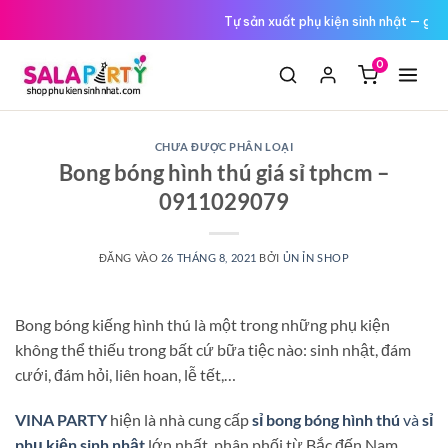
Tới
Tự sản xuất phụ kiện sinh nhật — giá
Đổi trả miễn phí nếu hàng lỗi
nội
dung
0
CHƯA ĐƯỢC PHÂN LOẠI
Bong bóng hình thú giá sỉ tphcm –
0911029079
ĐĂNG VÀO
26 THÁNG 8, 2021
BỞI
ỦN ỈN SHOP
Bong bóng kiếng hình thú là một trong những phụ kiện
không thể thiếu trong bất cứ bữa tiệc nào: sinh nhật, đám
cưới, đám hỏi, liên hoan, lễ tết,…
VINA PARTY
hiện là nhà cung cấp
sỉ bong bóng
hình thú
và
sỉ
phụ kiện sinh nhật
lớn nhất, phân phối từ Bắc đến Nam.