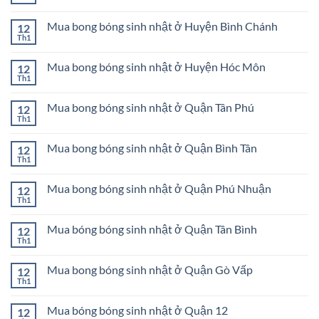
Không
nhật
Mua
có
ở
bong
bình
Huyện
bóng
Mua bong bóng sinh nhật ở Huyện Bình Chánh
12
luận
Củ
sinh
ở
Th1
Chi
Không
nhật
Mua
có
ở
bong
bình
Huyện
bóng
Mua bong bóng sinh nhật ở Huyện Hóc Môn
12
luận
Cần
sinh
ở
Th1
Giờ
Không
nhật
Mua
có
ở
bong
bình
Huyện
bóng
Mua bong bóng sinh nhật ở Quận Tân Phú
12
luận
Nhà
sinh
ở
Th1
Bè
Không
nhật
Mua
có
ở
bong
bình
Huyện
bóng
Mua bong bóng sinh nhật ở Quận Bình Tân
12
luận
Bình
sinh
ở
Th1
Chánh
Không
nhật
Mua
có
ở
bong
bình
Huyện
bóng
Mua bong bóng sinh nhật ở Quận Phú Nhuận
12
luận
Hóc
sinh
ở
Th1
Môn
Không
nhật
Mua
có
ở
bong
bình
Quận
bóng
Mua bóng bóng sinh nhật ở Quận Tân Bình
12
luận
Tân
sinh
ở
Th1
Phú
Không
nhật
Mua
có
ở
bong
bình
Quận
bóng
Mua bong bóng sinh nhật ở Quận Gò Vấp
12
luận
Bình
sinh
ở
Th1
Tân
Không
nhật
Mua
có
ở
bóng
bình
Quận
bóng
Mua bóng bóng sinh nhật ở Quận 12
12
luận
Phú
sinh