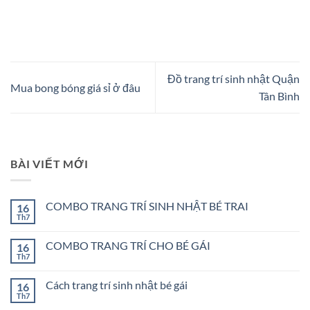
Đồ trang trí sinh nhật Quận
Mua bong bóng giá sỉ ở đâu
Tân Bình
BÀI VIẾT MỚI
COMBO TRANG TRÍ SINH NHẬT BÉ TRAI
16
Th7
Không
có
bình
COMBO TRANG TRÍ CHO BÉ GÁI
16
luận
ở
Th7
Không
COMBO
có
TRANG
bình
TRÍ
Cách trang trí sinh nhật bé gái
16
luận
SINH
ở
Th7
Không
NHẬT
COMBO
có
BÉ