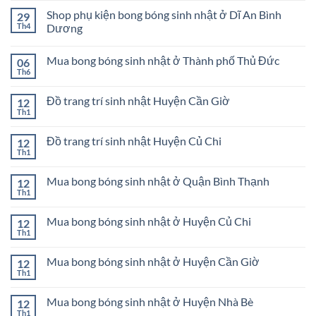
TRANG
bình
TRAI
TRÍ
Shop phụ kiện bong bóng sinh nhật ở Dĩ An Bình
29
luận
CHO
ở
Th4
Dương
BÉ
Cách
GÁI
Không
trang
có
trí
Mua bong bóng sinh nhật ở Thành phố Thủ Đức
06
bình
sinh
luận
nhật
Th6
Không
ở
bé
có
Shop
gái
bình
phụ
Đồ trang trí sinh nhật Huyện Cần Giờ
12
luận
kiện
ở
Th1
bong
Không
Mua
bóng
có
bong
sinh
bình
bóng
Đồ trang trí sinh nhật Huyện Củ Chi
12
nhật
luận
sinh
ở
Th1
ở
Không
nhật
Đồ
Dĩ
có
ở
trang
An
bình
Thành
trí
Mua bong bóng sinh nhật ở Quận Bình Thạnh
Bình
12
luận
phố
sinh
Dương
ở
Th1
Thủ
Không
nhật
Đồ
Đức
có
Huyện
trang
bình
Cần
trí
Mua bong bóng sinh nhật ở Huyện Củ Chi
12
luận
Giờ
sinh
ở
Th1
Không
nhật
Mua
có
Huyện
bong
bình
Củ
bóng
Mua bong bóng sinh nhật ở Huyện Cần Giờ
12
luận
Chi
sinh
ở
Th1
Không
nhật
Mua
có
ở
bong
bình
Quận
bóng
Mua bong bóng sinh nhật ở Huyện Nhà Bè
12
luận
Bình
sinh
ở
Th1
Thạnh