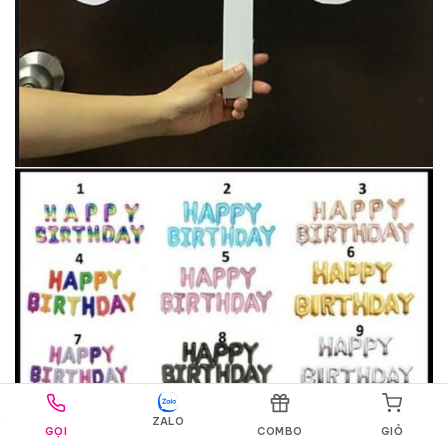
ZALO
GỌI
COMBO
GIỎ