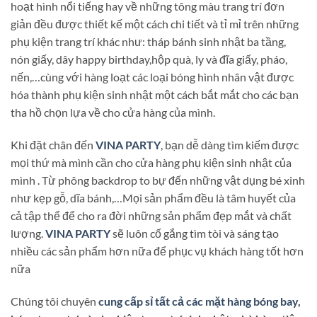
hoạt hình nổi tiếng hay về những tông màu trang trí đơn
giản đều được thiết kế một cách chi tiết và tỉ mỉ trên những
phụ kiện trang trí khác như: tháp bánh sinh nhật ba tầng,
nón giấy, dây happy birthday,hộp quà, ly và đĩa giấy, pháo,
nến,…cùng với hàng loạt các loại bóng hình nhân vật được
hóa thành phụ kiện sinh nhật một cách bắt mắt cho các bạn
tha hồ chọn lựa về cho cửa hàng của mình.
Khi đặt chân đến
VINA PARTY
, bạn dễ dàng tìm kiếm được
mọi thứ mà mình cần cho cửa hàng phụ kiện sinh nhật của
mình . Từ phông backdrop to bự đến những vật dụng bé xinh
như kẹp gỗ, dĩa bánh,…Mọi sản phẩm đều là tâm huyết của
cả tập thể để cho ra đời những sản phẩm đẹp mắt và chất
lượng.
VINA PARTY
sẽ luôn cố gắng tìm tòi và sáng tạo
nhiều các sản phẩm hơn nữa để phục vụ khách hàng tốt hơn
nữa
Chúng tôi chuyên
cung cấp sỉ tất cả các mặt hàng bóng bay
,