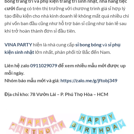
bóng trang trí và phụ kiện trang trí sinh nhật, nhà hàng tiệc
cưới
đang có trên thị trường với chương trình giá sỉ hợp lý
tạo điều kiện cho nhà kinh doanh lẻ không mất quá nhiều chi
phí vốn ban đầu cũng như hỗ trợ bán sỉ cũng như bán lẻ sau
khi trở hoàn thành đơn sỉ đầu tiên.
VINA PARTY
hiện là nhà cung cấp
sỉ bong bóng
và
sỉ phụ
kiện sinh nhật
lớn nhất, phân phối từ Bắc đến Nam.
Liên hệ zalo
0911029079
để xem nhiều mẫu mới được up
mỗi ngày.
Nhóm báo mẫu mới và giá:
https://zalo.me/g/jftobj349
Địa chỉ kho: 78 Vườn Lài – P. Phú Thọ Hòa – HCM