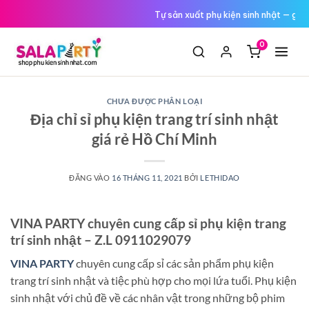
Tới
Đổi trả miễn phí nếu hàng lỗi
nội
dung
0
CHƯA ĐƯỢC PHÂN LOẠI
Địa chỉ sỉ phụ kiện trang trí sinh nhật
giá rẻ Hồ Chí Minh
ĐĂNG VÀO
16 THÁNG 11, 2021
BỞI
LETHIDAO
VINA PARTY chuyên cung cấp sỉ phụ kiện trang
trí sinh nhật – Z.L 0911029079
VINA PARTY
chuyên cung cấp sỉ các sản phẩm phụ kiện
trang trí sinh nhật và tiệc phù hợp cho mọi lứa tuổi. Phụ kiện
sinh nhật với chủ đề về các nhân vật trong những bộ phim