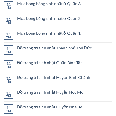
bình
Quận
bóng
Mua bong bóng sinh nhật ở Quận 3
11
luận
6
sinh
ở
Th1
Không
nhật
Mua
có
ở
bong
bình
Quận
bóng
Mua bong bóng sinh nhật ở Quận 2
11
luận
5
sinh
ở
Th1
Không
nhật
Mua
có
ở
bong
bình
Quận
bóng
Mua bong bóng sinh nhật ở Quận 1
11
luận
4
sinh
ở
Th1
Không
nhật
Mua
có
ở
bong
bình
Quận
bóng
Đồ trang trí sinh nhật Thành phố Thủ Đức
11
luận
3
sinh
ở
Th1
Không
nhật
Mua
có
ở
bong
bình
Quận
bóng
Đồ trang trí sinh nhật Quận Bình Tân
11
luận
2
sinh
ở
Th1
Không
nhật
Đồ
có
ở
trang
bình
Quận
trí
Đồ trang trí sinh nhật Huyện Bình Chánh
11
luận
1
sinh
ở
Th1
Không
nhật
Đồ
có
Thành
trang
bình
phố
trí
Đồ trang trí sinh nhật Huyện Hóc Môn
11
luận
Thủ
sinh
ở
Th1
Đức
Không
nhật
Đồ
có
Quận
trang
bình
Bình
trí
Đồ trang trí sinh nhật Huyện Nhà Bè
11
luận
Tân
sinh
ở
Th1
Không
nhật
Đồ
có