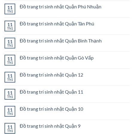
Huyện
trang
bình
Bình
trí
Đồ trang trí sinh nhật Quận Phú Nhuận
11
luận
Chánh
sinh
ở
Th1
Không
nhật
Đồ
có
Huyện
trang
bình
Hóc
trí
Đồ trang trí sinh nhật Quận Tân Phú
11
luận
Môn
sinh
ở
Th1
Không
nhật
Đồ
có
Huyện
trang
bình
Nhà
trí
Đồ trang trí sinh nhật Quận Bình Thạnh
11
luận
Bè
sinh
ở
Th1
Không
nhật
Đồ
có
Quận
trang
bình
Phú
trí
Đồ trang trí sinh nhật Quận Gò Vấp
11
luận
Nhuận
sinh
ở
Th1
Không
nhật
Đồ
có
Quận
trang
bình
Tân
trí
Đồ trang trí sinh nhật Quận 12
11
luận
Phú
sinh
ở
Th1
Không
nhật
Đồ
có
Quận
trang
bình
Bình
trí
Đồ trang trí sinh nhật Quận 11
11
luận
Thạnh
sinh
ở
Th1
Không
nhật
Đồ
có
Quận
trang
bình
Gò
trí
Đồ trang trí sinh nhật Quận 10
11
luận
Vấp
sinh
ở
Th1
Không
nhật
Đồ
có
Quận
trang
bình
12
trí
Đồ trang trí sinh nhật Quận 9
11
luận
sinh
ở
Th1
Không
nhật