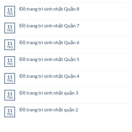
Đồ
có
Quận
trang
bình
11
trí
Đồ trang trí sinh nhật Quận 8
11
luận
sinh
ở
Th1
Không
nhật
Đồ
có
Quận
trang
bình
10
trí
Đồ trang trí sinh nhật Quận 7
11
luận
sinh
ở
Th1
Không
nhật
Đồ
có
Quận
trang
bình
9
trí
Đồ trang trí sinh nhật Quận 6
11
luận
sinh
ở
Th1
Không
nhật
Đồ
có
Quận
trang
bình
8
trí
Đồ trang trí sinh nhật Quận 5
11
luận
sinh
ở
Th1
Không
nhật
Đồ
có
Quận
trang
bình
7
trí
Đồ trang trí sinh nhật Quận 4
11
luận
sinh
ở
Th1
Không
nhật
Đồ
có
Quận
trang
bình
6
trí
Đồ trang trí sinh nhật quận 3
11
luận
sinh
ở
Th1
Không
nhật
Đồ
có
Quận
trang
bình
5
trí
Đồ trang trí sinh nhật quận 2
11
luận
sinh
ở
Th1
Không
nhật
Đồ
có
Quận
trang
bình
4
trí
luận
sinh
ở