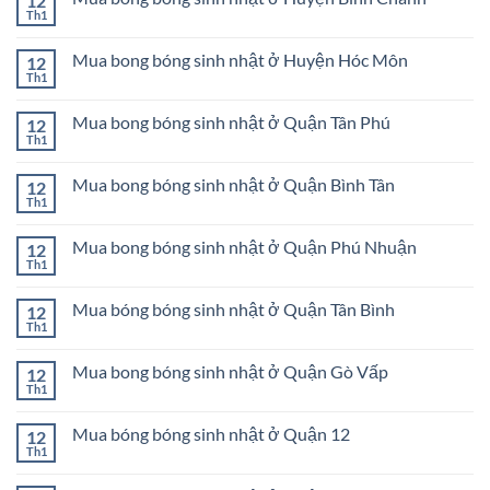
12
luận
Củ
sinh
ở
Th1
Chi
Không
nhật
Mua
có
ở
bong
bình
Huyện
bóng
Mua bong bóng sinh nhật ở Huyện Hóc Môn
12
luận
Cần
sinh
ở
Th1
Giờ
Không
nhật
Mua
có
ở
bong
bình
Huyện
bóng
Mua bong bóng sinh nhật ở Quận Tân Phú
12
luận
Nhà
sinh
ở
Th1
Bè
Không
nhật
Mua
có
ở
bong
bình
Huyện
bóng
Mua bong bóng sinh nhật ở Quận Bình Tân
12
luận
Bình
sinh
ở
Th1
Chánh
Không
nhật
Mua
có
ở
bong
bình
Huyện
bóng
Mua bong bóng sinh nhật ở Quận Phú Nhuận
12
luận
Hóc
sinh
ở
Th1
Môn
Không
nhật
Mua
có
ở
bong
bình
Quận
bóng
Mua bóng bóng sinh nhật ở Quận Tân Bình
12
luận
Tân
sinh
ở
Th1
Phú
Không
nhật
Mua
có
ở
bong
bình
Quận
bóng
Mua bong bóng sinh nhật ở Quận Gò Vấp
12
luận
Bình
sinh
ở
Th1
Tân
Không
nhật
Mua
có
ở
bóng
bình
Quận
bóng
Mua bóng bóng sinh nhật ở Quận 12
12
luận
Phú
sinh
ở
Th1
Nhuận
Không
nhật
Mua
có
ở
bong
bình
Quận