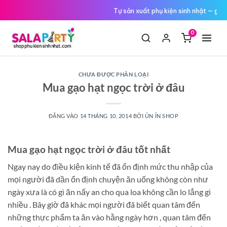
Tới
Tự sản xuất phụ kiện sinh nhật — giá
nội
dung
0
CHƯA ĐƯỢC PHÂN LOẠI
Mua gạo hạt ngọc trời ở đâu
ĐĂNG VÀO
14 THÁNG 10, 2014
BỞI
ỦN ỈN SHOP
Mua gạo hạt ngọc trời ở đâu tốt nhất
Ngay nay do điều kiện kinh tế đã ổn định mức thu nhập của
mọi người đã dần ổn định chuyện ăn uống không còn như
ngày xưa là có gì ăn nấy an cho qua loa không cần lo lắng gì
nhiều . Bây giờ đã khác mọi người đã biết quan tâm đến
những thực phẩm ta ăn vào hằng ngày hơn , quan tâm đến