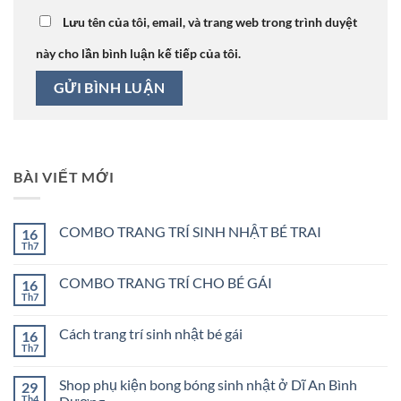
Lưu tên của tôi, email, và trang web trong trình duyệt
này cho lần bình luận kế tiếp của tôi.
BÀI VIẾT MỚI
COMBO TRANG TRÍ SINH NHẬT BÉ TRAI
16
Th7
Không
có
bình
COMBO TRANG TRÍ CHO BÉ GÁI
16
luận
ở
Th7
Không
COMBO
có
TRANG
bình
TRÍ
Cách trang trí sinh nhật bé gái
16
luận
SINH
ở
Th7
Không
NHẬT
COMBO
có
BÉ
TRANG
bình
TRAI
TRÍ
Shop phụ kiện bong bóng sinh nhật ở Dĩ An Bình
29
luận
CHO
ở
Th4