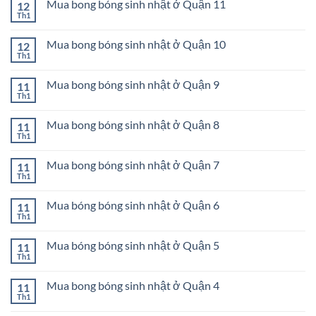
bóng
Mua bong bóng sinh nhật ở Quận 11
12
luận
Tân
sinh
ở
Th1
Bình
Không
nhật
Mua
có
ở
bóng
bình
Quận
bóng
Mua bong bóng sinh nhật ở Quận 10
12
luận
Gò
sinh
ở
Th1
Vấp
Không
nhật
Mua
có
ở
bong
bình
Quận
bóng
Mua bong bóng sinh nhật ở Quận 9
11
luận
12
sinh
ở
Th1
Không
nhật
Mua
có
ở
bong
bình
Quận
bóng
Mua bong bóng sinh nhật ở Quận 8
11
luận
11
sinh
ở
Th1
Không
nhật
Mua
có
ở
bong
bình
Quận
bóng
Mua bong bóng sinh nhật ở Quận 7
11
luận
10
sinh
ở
Th1
Không
nhật
Mua
có
ở
bong
bình
Quận
bóng
Mua bóng bóng sinh nhật ở Quận 6
11
luận
9
sinh
ở
Th1
Không
nhật
Mua
có
ở
bong
bình
Quận
bóng
Mua bóng bóng sinh nhật ở Quận 5
11
luận
8
sinh
ở
Th1
Không
nhật
Mua
có
ở
bóng
bình
Quận
bóng
Mua bong bóng sinh nhật ở Quận 4
11
luận
7
sinh
ở
Th1
Không
nhật
Mua
có
ở
bóng