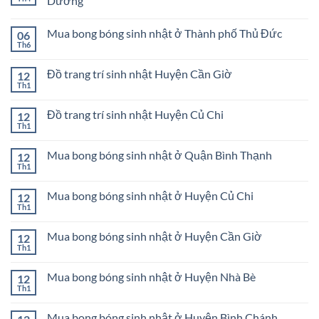
Dương
BÉ
Cách
GÁI
Không
trang
có
trí
Mua bong bóng sinh nhật ở Thành phố Thủ Đức
06
bình
sinh
luận
nhật
Th6
Không
ở
bé
có
Shop
gái
bình
phụ
Đồ trang trí sinh nhật Huyện Cần Giờ
12
luận
kiện
ở
Th1
bong
Không
Mua
bóng
có
bong
sinh
bình
bóng
Đồ trang trí sinh nhật Huyện Củ Chi
12
nhật
luận
sinh
ở
Th1
ở
Không
nhật
Đồ
Dĩ
có
ở
trang
An
bình
Thành
trí
Mua bong bóng sinh nhật ở Quận Bình Thạnh
Bình
12
luận
phố
sinh
Dương
ở
Th1
Thủ
Không
nhật
Đồ
Đức
có
Huyện
trang
bình
Cần
trí
Mua bong bóng sinh nhật ở Huyện Củ Chi
12
luận
Giờ
sinh
ở
Th1
Không
nhật
Mua
có
Huyện
bong
bình
Củ
bóng
Mua bong bóng sinh nhật ở Huyện Cần Giờ
12
luận
Chi
sinh
ở
Th1
Không
nhật
Mua
có
ở
bong
bình
Quận
bóng
Mua bong bóng sinh nhật ở Huyện Nhà Bè
12
luận
Bình
sinh
ở
Th1
Thạnh
Không
nhật
Mua
có
ở
bong
bình
Huyện
bóng
Mua bong bóng sinh nhật ở Huyện Bình Chánh