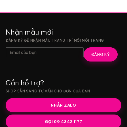
nhật
Đồ
quận
trang
3
trí
sinh
nhật
quận
2
Nhận mẫu mới
ĐĂNG KÝ ĐỂ NHẬN MẪU TRANG TRÍ MỚI MỖI THÁNG
ĐĂNG KÝ
Cần hỗ trợ?
SHOP SẴN SÀNG TƯ VẤN CHO ĐƠN CỦA BẠN
NHẮN ZALO
GỌI 09 4342 1177